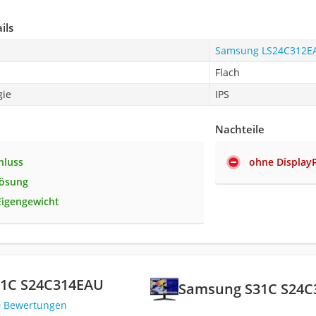
ils
Samsung LS24C312E
Flach
gie
IPS
Nachteile
hluss
ohne Display
lösung
Eigengewicht
1C S24C314EAU
Samsung S31C S24C
0 Bewertungen