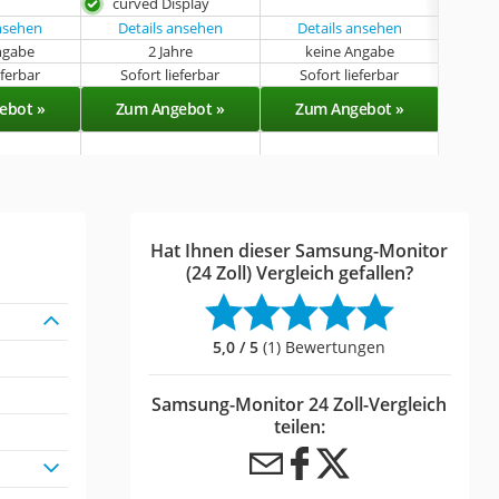
curved Display
ansehen
Details ansehen
Details ansehen
ngabe
2 Jahre
keine Angabe
k
eferbar
Sofort lieferbar
Sofort lieferbar
Sof
ebot »
Zum Angebot »
Zum Angebot »
Zu
Hat Ihnen dieser Samsung-Monitor
(24 Zoll) Vergleich gefallen?
5,0 / 5
(1) Bewertungen
Samsung-Monitor 24 Zoll-Vergleich
teilen: