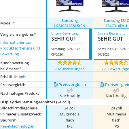
Samsung
Samsung S31C
Modell
*
LS24C312EAUXEN
S24C314EAU
Unsere Bewertung
Unsere Bewertung
Vergleichsergebnis
*
SEHR GUT
SEHR GUT
Informationen zur
Produktsortierung und
Samsung LS24C312EAUXEN
Bewertung
08/2026
07/2026
Kundenwertung
*
bei Amazon
732 Bewertungen
720 Bewertung
Erhältlich bei
*
Preis­vergleich
Preis­verglei
Preis­vergleich
Nachhaltiges Produkt
Nachhaltig
Nachhaltig
Display des Samsung-Monitors (24 Zoll)
Bildschirmdiagonale
24 Zoll
24 Zoll
Primärer Einsatzzweck
Multimedia
Multimedia
Bauform
flach
flach
Panel-Technologie
IPS
IPS