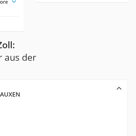
tore
oll:
r aus der
EAUXEN