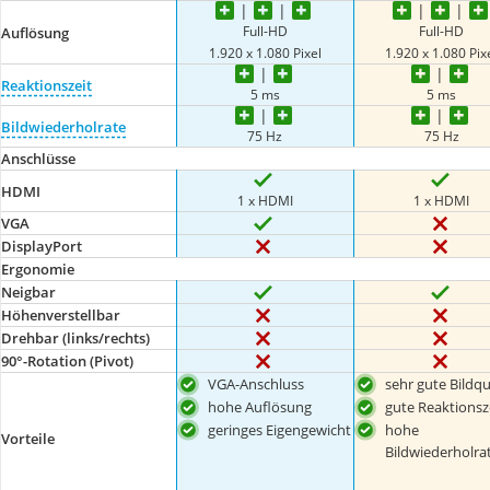
Full-HD
Full-HD
Auflösung
1.920 x 1.080 Pixel
1.920 x 1.080 Pix
Reaktionszeit
5 ms
5 ms
Bildwiederholrate
75 Hz
75 Hz
Anschlüsse
HDMI
1 x HDMI
1 x HDMI
VGA
DisplayPort
Ergonomie
Neigbar
Höhenverstellbar
Drehbar (links/rechts)
90°-Rotation (Pivot)
VGA-Anschluss
sehr gute Bildqu
hohe Auflösung
gute Reaktionsz
geringes Eigengewicht
hohe
Vorteile
Bildwiederholra