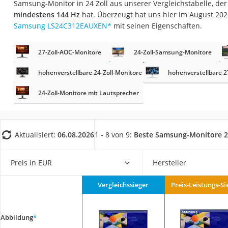
Samsung-Monitor in 24 Zoll aus unserer Vergleichstabelle, de
Gaming-PC
mindestens 144 Hz
hat. Überzeugt hat uns hier im August 20
Soundbar
Samsung LS24C312EAUXEN
*
mit seinen Eigenschaften.
17-Zoll-Laptop
27-Zoll-AOC-Monitore
24-Zoll-Samsung-Monitore
Satellitenschüssel
Gaming-Headset
höhenverstellbare 24-Zoll-Monitore
höhenverstellbare 2
Schnurloses Telef
24-Zoll-Monitore mit Lautsprecher
Tablets unter 200 
Ladekabel Typ 2 S
Aktualisiert:
06.08.2026
1 - 8 von 9:
Beste Samsung-Monitore 24
Lichtwecker
Acer Aspire
Preis in EUR
Hersteller
Service
Vergleichssieger
Preis-Leistungs-Si
Abbildung
*