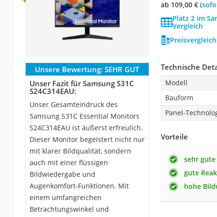
ab 109,00 €
(
Sof
Platz 2 im S
Vergleich
Preisvergleic
Technische Deta
Unsere Bewertung:
SEHR GUT
Modell
Unser Fazit für Samsung S31C
S24C314EAU:
Bauform
Unser Gesamteindruck des
Panel-Technolo
Samsung S31C Essential Monitors
S24C314EAU ist äußerst erfreulich.
Vorteile
Dieser Monitor begeistert nicht nur
mit klarer Bildqualität, sondern
sehr gute 
auch mit einer flüssigen
gute Reak
Bildwiedergabe und
Augenkomfort-Funktionen. Mit
hohe Bild
einem umfangreichen
Betrachtungswinkel und