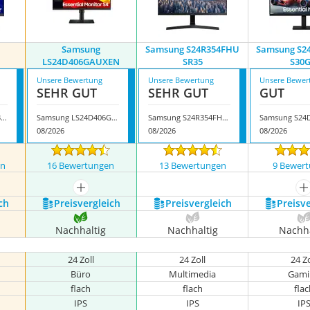
Samsung
Samsung S24R354FHU
Samsung S2
LS24D406GAUXEN
SR35
S30
Unsere Bewertung
Unsere Bewertung
Unsere Bewer
SEHR GUT
SEHR GUT
GUT
Samsung S31C S24C314EAU
Samsung LS24D406GAUXEN
Samsung S24R354FHU SR35
08/2026
08/2026
08/2026
en
16 Bewertungen
13 Bewertungen
9 Bewer
mehr anzeigen
m
ch
Preis­vergleich
Preis­vergleich
Preis­v
Nachhaltig
Nachhaltig
Nachha
24 Zoll
24 Zoll
24 Zo
Büro
Multimedia
Gami
flach
flach
fla
IPS
IPS
IP