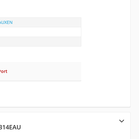
AUXEN
Port
314EAU