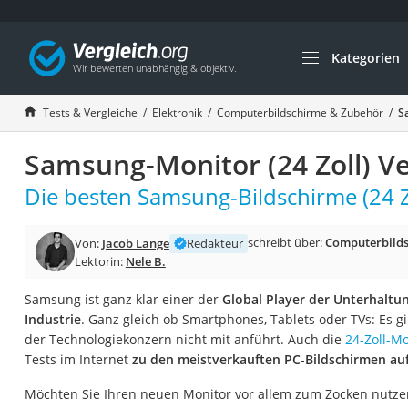
Kategorien
Die beliebtesten V
Elektronik
Tests & Vergleiche
Elektronik
Computerbildschirme & Zubehör
S
Powerstation
Samsung-Monitor (24 Zoll) Ve
Monitor 32 Zoll 4K
Fernseher
Die besten Samsung-Bildschirme (24 Zo
Drucker
schreibt über:
Computerbilds
Von:
Jacob Lange
Redakteur
Desktop-PC
Lektorin:
Nele B.
Monitor
Samsung ist ganz klar einer der
Global Player der Unterhaltu
Diascanner
Industrie
. Ganz gleich ob Smartphones, Tablets oder TVs: Es g
Laser-Multifunkti
der Technologiekonzern nicht mit anführt. Auch die
24-Zoll-M
Tests im Internet
zu den meistverkauften PC-Bildschirmen au
Powerline-Adapter
Powerstation mit 
Möchten Sie Ihren neuen Monitor vor allem zum Zocken nutzen