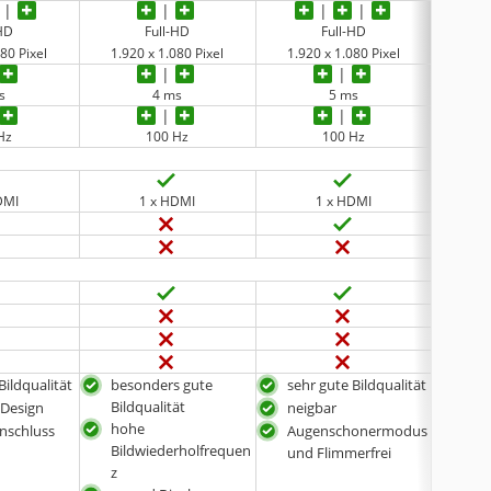
-HD
Full-HD
Full-HD
80 Pixel
1.920 x 1.080 Pixel
1.920 x 1.080 Pixel
1.92
s
4 ms
5 ms
Hz
100 Hz
100 Hz
DMI
1 x HDMI
1 x HDMI
Bildqualität
besonders gute
sehr gute Bildqualität
mit
Bildqualität
 Design
neigbar
curv
hohe
nschluss
Augenschonermodus
Aug
Bildwiederholfrequen
und Flimmerfrei
und
z