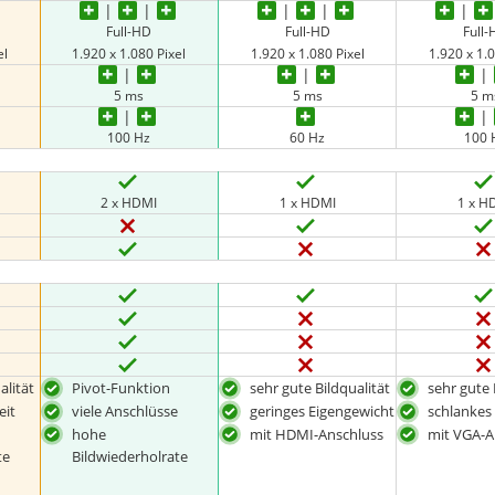
Full-HD
Full-HD
Full
el
1.920 x 1.080 Pixel
1.920 x 1.080 Pixel
1.920 x 1.0
5 ms
5 ms
5 m
100 Hz
60 Hz
100 
2 x HDMI
1 x HDMI
1 x H
alität
Pivot-Funktion
sehr gute Bildqualität
sehr gute 
eit
viele Anschlüsse
geringes Eigengewicht
schlankes
hohe
mit HDMI-Anschluss
mit VGA-A
te
Bildwiederholrate