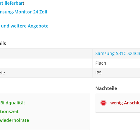
ort lieferbar
)
amsung-Monitor 24 Zoll
h und weitere Angebote
ils
Samsung S31C S24C
Flach
gie
IPS
Nachteile
Bildqualität
wenig Anschl
tionszeit
wiederholrate