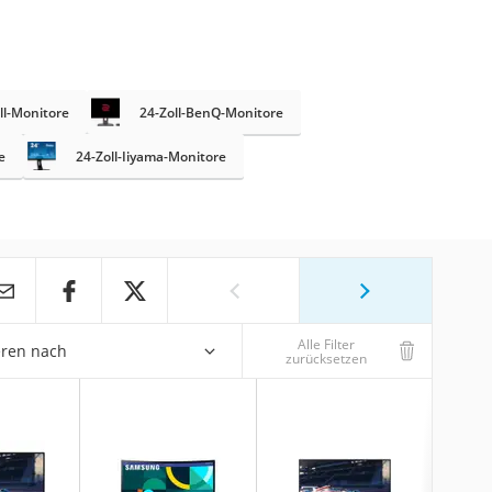
ll-Monitore
24-Zoll-BenQ-Monitore
e
24-Zoll-Iiyama-Monitore
Alle Filter
eren nach
zurücksetzen