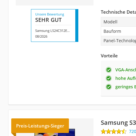
Technische Deta
Unsere Bewertung
SEHR GUT
Modell
Samsung LS24C312EAUXEN
Bauform
08/2026
Panel-Technolo
Vorteile
VGA-Ansc
hohe Auf
geringes 
Samsung S3
Preis-Leistungs-Sieger
72