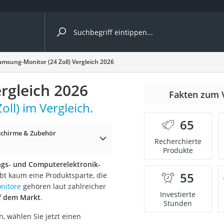
ergleiche nach Kategorie
amsung-Monitor (24 Zoll) Vergleich 2026
rgleich 2026
Fakten zum 
ll) im Vergleich.
65
chirme & Zubehör
Recherchierte
Produkte
ngs- und Computerelektronik-
55
ibt kaum eine Produktsparte, die
onsdrucker
onitore
gehören laut zahlreicher
Investierte
f dem Markt
.
Stunden
Solarpanel
, wählen Sie jetzt einen