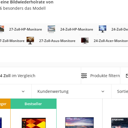
r
eine Bildwiederholrate von
26 besonders das Modell
27-Zoll-HP-Monitore
24-Zoll-HP-Monitore
24-Zoll-De
7-Zoll-Monitore
27-Zoll-Asus-Monitore
24-Zoll-Acer-Monitor
on
Euro
chuko
 Zoll
im Vergleich
Produkte filtern
Kundenwertung
Sorti
eger
Bestseller