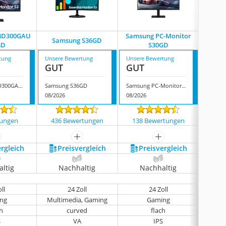
4D300GAU
Samsung PC-Monitor
Samsung S36GD
GD
S30GD
LS2
tung
Unsere Bewertung
Unsere Bewertung
Unsere
GUT
GUT
GUT
Samsung S24D300GAU S30GD
Samsung S36GD
Samsung PC-Monitor S30GD
08/2026
08/2026
08/202
tungen
436 Bewertungen
138 Bewertungen
244
ehr anzeigen
mehr anzeigen
mehr anzeigen
ergleich
Preis­vergleich
Preis­vergleich
P
ltig
Nachhaltig
Nachhaltig
N
ll
24 Zoll
24 Zoll
ng
Multimedia, Gaming
Gaming
ch
curved
flach
S
VA
IPS