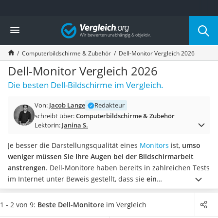
Die beliebtesten Vergleiche nach Kategorie
Vergleich
Elektronik
Powerstation
Computerbildschirme & Zubehör
Dell-Monitor Vergleich 2026
Monitor 32 Zoll 4K
Fernseher
Dell-Monitor Vergleich 2026
Drucker
Die besten Dell-Bildschirme im Vergleich.
Desktop-PC
Monitor
Von:
Jacob Lange
Redakteur
Diascanner
schreibt über:
Computerbildschirme & Zubehör
Laser-Multifunktionsdrucker
Lektorin:
Janina S.
Powerline-Adapter
Powerstation mit Solarpanel
Je besser die Darstellungsqualität eines
Monitors
ist,
umso
Gaming-PC
weniger müssen Sie Ihre Augen bei der Bildschirmarbeit
Soundbar
anstrengen
. Dell-Monitore haben bereits in zahlreichen Tests
17-Zoll-Laptop
im Internet unter Beweis gestellt, dass sie
ein
Satellitenschüssel
überdurchschnittlich gutes Bild liefern
.
Vor dem Kauf lohnt
Gaming-Headset
es sich, unter anderem Kriterien wie Auflösung, Monitorgröße
1 - 2 von 9:
Beste Dell-Monitore
im Vergleich
Schnurloses Telefon
und Bauform in Augenschein zu nehmen. Falls Sie auf eine