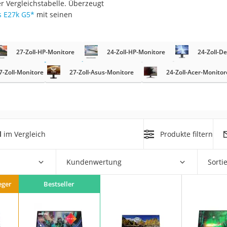
r Vergleichstabelle. Überzeugt
s E27k G5
*
mit seinen
27-Zoll-HP-Monitore
24-Zoll-HP-Monitore
24-Zoll-De
7-Zoll-Monitore
27-Zoll-Asus-Monitore
24-Zoll-Acer-Monitor
on
Euro
chuko
l
im Vergleich
Produkte filtern
Kundenwertung
Sorti
eger
Bestseller