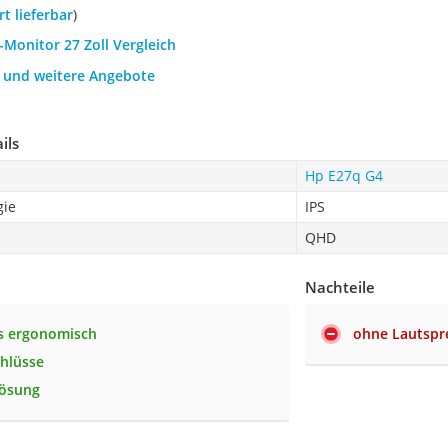
ort lieferbar
)
-Monitor 27 Zoll Vergleich
h und weitere Angebote
ils
Hp E27q G4
gie
IPS
QHD
Nachteile
s ergonomisch
ohne Lautspr
chlüsse
lösung