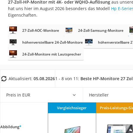
27-Zoll-HP-Monitor mit 4K- oder WQHD-Auflösung
aus unsere
Gaming-PC
hat uns hier im August 2026 besonders das Modell
Hp E-Serie
Soundbar
Eigenschaften.
17-Zoll-Laptop
27-Zoll-AOC-Monitore
24-Zoll-Samsung-Monitore
Satellitenschüssel
Gaming-Headset
höhenverstellbare 24-Zoll-Monitore
höhenverstellbare 2
Schnurloses Telef
24-Zoll-Monitore mit Lautsprecher
Tablets unter 200 
Ladekabel Typ 2 S
Aktualisiert:
05.08.2026
1 - 8 von 11:
Beste HP-Monitore 27 Zol
Lichtwecker
Acer Aspire
Preis in EUR
Hersteller
Service
Vergleichssieger
Preis-Leistungs-Si
Abbildung
*