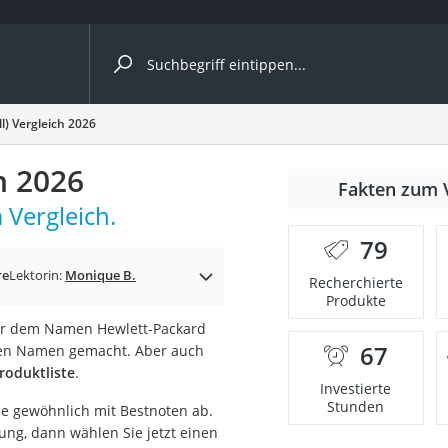
ergleiche nach Kategorie
l) Vergleich 2026
h 2026
Fakten zum 
 Vergleich.
79
re
Lektorin:
Monique B.
Recherchierte
Produkte
er dem Namen Hewlett-Packard
67
inen Namen gemacht. Aber auch
onsdrucker
roduktliste
.
Investierte
Stunden
me gewöhnlich mit Bestnoten ab.
Solarpanel
tung, dann wählen Sie jetzt einen