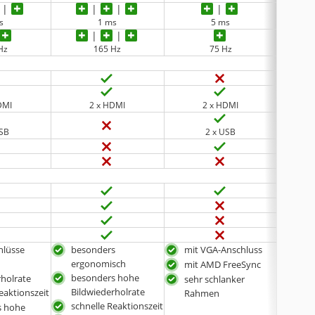
s
1 ms
5 ms
Hz
165 Hz
75 Hz
DMI
2 x HDMI
2 x HDMI
USB
2 x USB
hlüsse
besonders
mit VGA-Anschluss
hoh
ergonomisch
mit AMD FreeSync
hoh
besonders hohe
rholrate
Bild
sehr schlanker
Bildwiederholrate
eaktionszeit
sehr
Rahmen
schnelle Reaktionszeit
s hohe