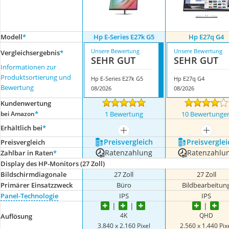
Modell
*
Hp E-Series E27k G5
Hp E27q G4
Unsere Bewertung
Unsere Bewertung
Vergleichsergebnis
*
SEHR GUT
SEHR GUT
Informationen zur
Produktsortierung und
Hp E-Series E27k G5
Hp E27q G4
Bewertung
08/2026
08/2026
Kundenwertung
*
bei Amazon
1 Bewertung
10 Bewertunge
Erhältlich bei
*
mehr anzeigen
mehr a
Preis­vergleich
Preis­verglei
Preis­vergleich
Ratenzahlung
Ratenzahlu
Zahlbar in Raten
*
Display des HP-Monitors (27 Zoll)
Bildschirmdiagonale
27 Zoll
27 Zoll
Primärer Einsatzzweck
Büro
Bildbearbeitun
Panel-Technologie
IPS
IPS
4K
QHD
Auflösung
3.840 x 2.160 Pixel
2.560 x 1.440 Pix