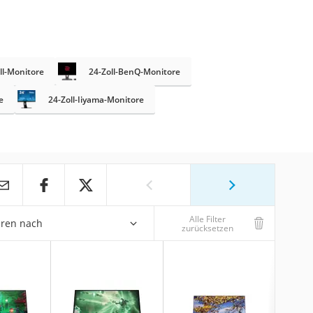
ll-Monitore
24-Zoll-BenQ-Monitore
e
24-Zoll-Iiyama-Monitore
Alle Filter
eren nach
zurücksetzen