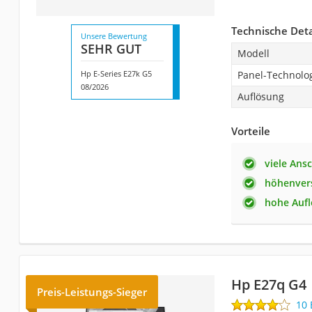
Technische Deta
Unsere Bewertung
SEHR GUT
Modell
Hp E-Series E27k G5
Panel-Technolo
08/2026
Auflösung
Vorteile
viele Ans
höhenvers
hohe Auf
Hp E27q G4
Preis-Leistungs-Sieger
10