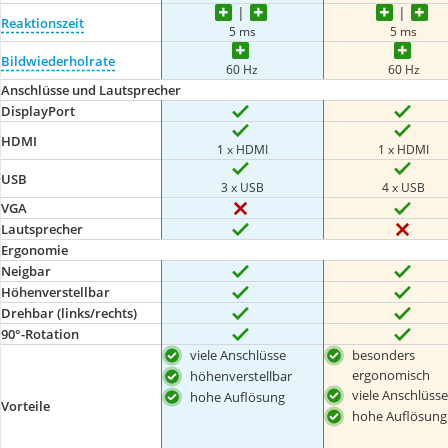
Reaktionszeit
5 ms
5 ms
Bildwiederholrate
60 Hz
60 Hz
Anschlüsse und Lautsprecher
DisplayPort
HDMI
1 x HDMI
1 x HDMI
USB
3 x USB
4 x USB
VGA
Lautsprecher
Ergonomie
Neigbar
Höhenverstellbar
Drehbar (links/rechts)
90°-Rotation
viele Anschlüsse
besonders
ergonomisch
höhenverstellbar
viele Anschlüsse
hohe Auflösung
Vorteile
hohe Auflösung