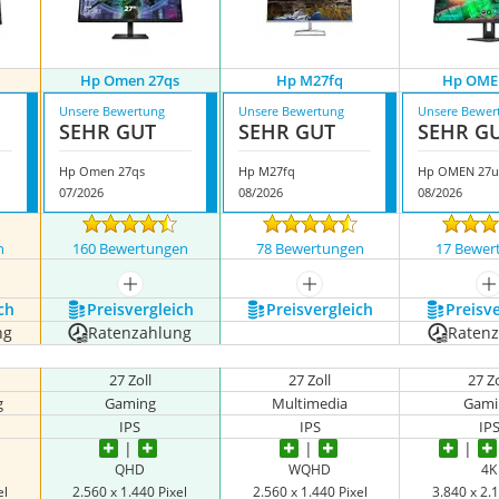
Hp Omen 27qs
Hp M27fq
Hp OME
Unsere Bewertung
Unsere Bewertung
Unsere Bewer
SEHR GUT
SEHR GUT
SEHR G
Hp Omen 27qs
Hp M27fq
Hp OMEN 27
07/2026
08/2026
08/2026
n
160 Bewertungen
78 Bewertungen
17 Bewer
nzeigen
mehr anzeigen
mehr anzeigen
m
ch
Preis­vergleich
Preis­vergleich
Preis­v
ng
Ratenzahlung
Raten
27 Zoll
27 Zoll
27 Zo
g
Gaming
Multimedia
Gami
IPS
IPS
IP
QHD
WQHD
4K
el
2.560 x 1.440 Pixel
2.560 x 1.440 Pixel
3.840 x 2.1