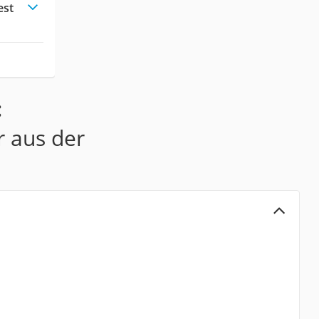
est
:
r aus der