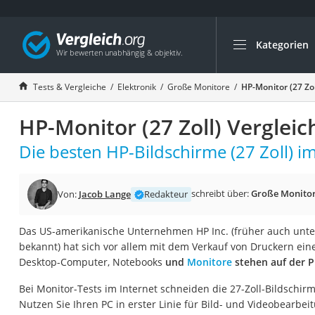
Kategorien
Die beliebtesten V
Elektronik
Tests & Vergleiche
Elektronik
Große Monitore
HP-Monitor (27 Zol
Powerstation
HP-Monitor (27 Zoll) Vergleic
Monitor 32 Zoll 4K
Fernseher
Die besten HP-Bildschirme (27 Zoll) im
Drucker
Desktop-PC
schreibt über:
Große Monito
Von:
Jacob Lange
Redakteur
Monitor
Das US-amerikanische Unternehmen HP Inc. (früher auch unt
Diascanner
bekannt) hat sich vor allem mit dem Verkauf von Druckern e
Laser-Multifunkti
Desktop-Computer, Notebooks
und
Monitore
stehen auf der P
Powerline-Adapter
Bei Monitor-Tests im Internet schneiden die 27-Zoll-Bildschir
Powerstation mit 
Nutzen Sie Ihren PC in erster Linie für Bild- und Videobearbei