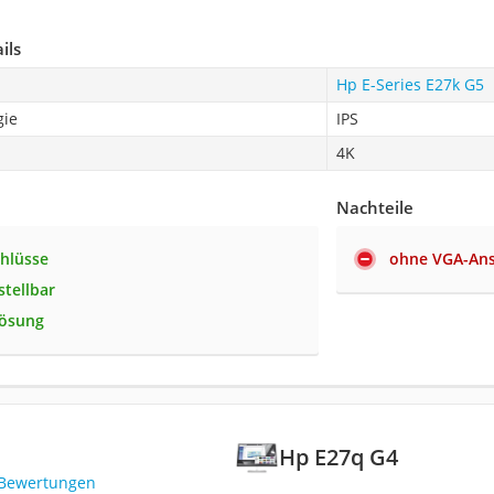
ils
Hp E-Series E27k G5
gie
IPS
4K
Nachteile
chlüsse
ohne VGA-Ans
tellbar
lösung
Hp E27q G4
 Bewertungen