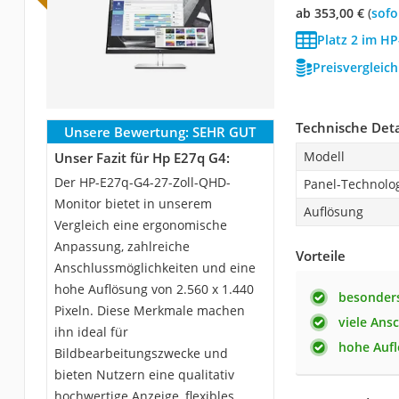
ab 353,00 €
(
Sof
Platz 2 im HP
Preisvergleic
Technische Deta
Unsere Bewertung:
SEHR GUT
Modell
Unser Fazit für Hp E27q G4:
Der HP-E27q-G4-27-Zoll-QHD-
Panel-Technolo
Monitor bietet in unserem
Auflösung
Vergleich eine ergonomische
Anpassung, zahlreiche
Vorteile
Anschlussmöglichkeiten und eine
hohe Auflösung von 2.560 x 1.440
besonder
Pixeln. Diese Merkmale machen
viele Ans
ihn ideal für
hohe Auf
Bildbearbeitungszwecke und
bieten Nutzern eine qualitativ
hochwertige Anzeige, flexibles