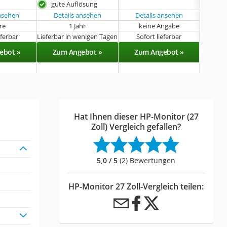
gute Auflösung
g
ansehen
Details ansehen
Details ansehen
hre
1 Jahr
keine Angabe
eferbar
Lieferbar in wenigen Tagen
Sofort lieferbar
Sof
ebot »
Zum Angebot »
Zum Angebot »
Zu
Hat Ihnen dieser HP-Monitor (27
Zoll) Vergleich gefallen?
5,0 / 5
(2) Bewertungen
HP-Monitor 27 Zoll-Vergleich teilen: