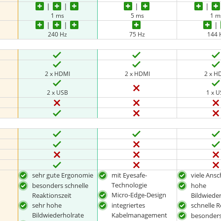
1 ms
5 ms
1 m
240 Hz
75 Hz
144 
2 x HDMI
2 x HDMI
2 x H
2 x USB
1 x 
sehr gute Ergonomie
mit Eyesafe-
viele Ansc
Technologie
besonders schnelle
hohe
Micro-Edge-Design
Reaktionszeit
Bildwiede
sehr hohe
integriertes
schnelle R
Bildwiederholrate
Kabelmanagement
besonder