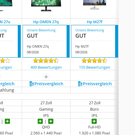
N 27u
Hp OMEN 27q
Hp M27f
Hp Ser
tung
Unsere Bewertung
Unsere Bewertung
Unsere
UT
GUT
GUT
GUT
u
Hp OMEN 27q
Hp M27f
Hp Ser
08/2026
08/2026
08/202
tungen
409 Bewertungen
155 Bewertungen
3 
ehr anzeigen
mehr anzeigen
ergleich
Preis­vergleich
Preis­vergleich
P
zahlung
R
ll
27 Zoll
27 Zoll
ng
Gaming
Büro
S
IPS
IPS
QHD
Full-HD
60 Pixel
2.560 x 1.440 Pixel
1.920 x 1.080 Pixel
2.56