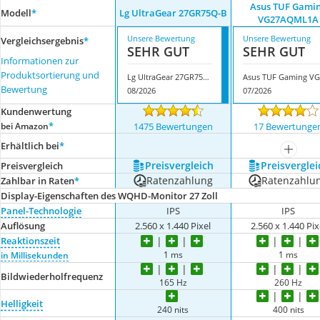
Asus TUF Gami
Modell
*
Lg UltraGear 27GR75Q-B
VG27AQML1A
Unsere Bewertung
Unsere Bewertung
Vergleichsergebnis
*
SEHR GUT
SEHR GUT
Informationen zur
Produktsortierung und
Lg UltraGear 27GR75Q-B
Bewertung
08/2026
07/2026
Kundenwertung
*
bei Amazon
1475 Bewertungen
17 Bewertunge
Erhältlich bei
*
mehr a
Preis­vergleich
Preis­verglei
Preis­vergleich
Ratenzahlung
Ratenzahlu
Zahlbar in Raten
*
Display-Eigenschaften des WQHD-Monitor 27 Zoll
Panel-Technologie
IPS
IPS
Auflösung
2.560 x 1.440 Pixel
2.560 x 1.440 Pix
Reaktionszeit
1 ms
1 ms
in Millisekunden
Bildwiederholfrequenz
165 Hz
260 Hz
Helligkeit
240 nits
400 nits