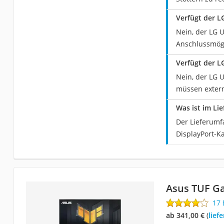
Verfügt der 
Nein, der LG 
Anschlussmögl
Verfügt der L
Nein, der LG 
müssen extern
Was ist im Li
Der Lieferumf
DisplayPort-K
Asus TUF 
17
ab 341,00 €
(
Lie