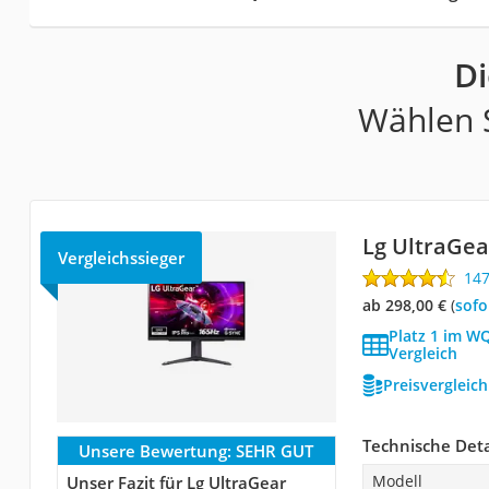
Di
Wählen S
Lg UltraGe
Vergleichssieger
14
ab 298,00 €
(
Sof
Platz 1 im W
Vergleich
Preisvergleic
Technische Deta
Unsere Bewertung:
SEHR GUT
Modell
Unser Fazit für Lg UltraGear