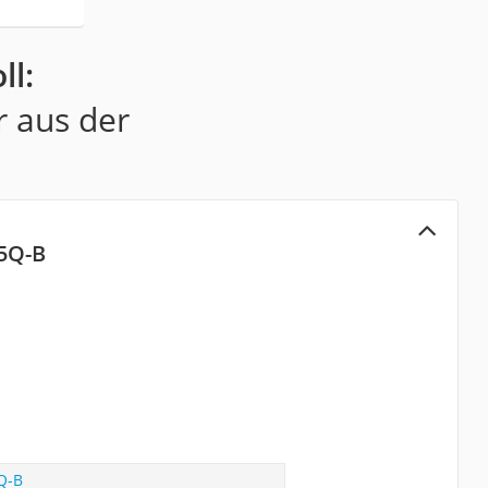
ll:
r aus der
5Q-B
Q-B