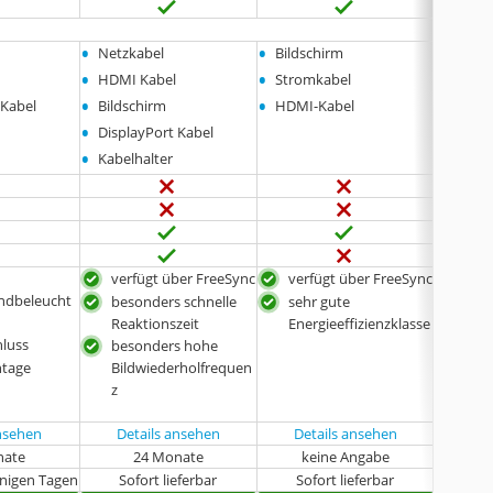
•
•
•
Netzkabel
Bildschirm
Bilds
•
•
•
HDMI Kabel
Stromkabel
Strom
•
•
•
-Kabel
Bildschirm
HDMI-Kabel
Displ
•
•
DisplayPort Kabel
Bedie
•
Kabelhalter
verfügt über FreeSync
verfügt über FreeSync
bes
ndbeleucht
Bil
besonders schnelle
sehr gute
z
Reaktionszeit
Energieeffizienzklasse
luss
schn
besonders hohe
tage
Bildwiederholfrequen
ver
z
ansehen
Details ansehen
Details ansehen
Det
nate
24 Monate
keine Angabe
k
enigen Tagen
Sofort lieferbar
Sofort lieferbar
Sof