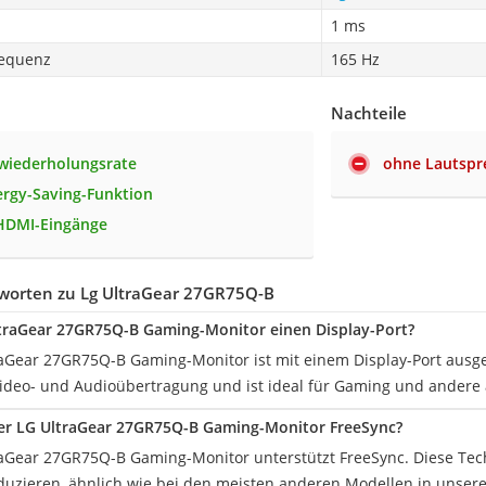
1 ms
requenz
165 Hz
Nachteile
wiederholungsrate
ohne Lautspr
rgy-Saving-Funktion
HDMI-Eingänge
worten zu Lg UltraGear 27GR75Q-B
traGear 27GR75Q-B Gaming-Monitor einen Display-Port?
traGear 27GR75Q-B Gaming-Monitor ist mit einem Display-Port ausges
ideo- und Audioübertragung und ist ideal für Gaming und ander
der LG UltraGear 27GR75Q-B Gaming-Monitor FreeSync?
traGear 27GR75Q-B Gaming-Monitor unterstützt FreeSync. Diese Tech
eduzieren, ähnlich wie bei den meisten anderen Modellen in unsere