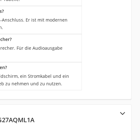
s?
-Anschluss. Er ist mit modernen
n.
echer?
precher. Für die Audioausgabe
en?
dschirm, ein Stromkabel und ein
ieb zu nehmen und zu nutzen.
VG27AQML1A