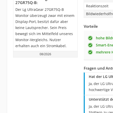
27GR75Q-B:
Reaktionszeit
Der Lg UltraGear 27GR75Q-B
Bildwiederholf
Monitor überzeugt zwar mit einem
Display-Port, besitzt dafür aber
Vorteile
keine Lautsprecher. Sein Preis
bewegt sich im Mittelfeld unseres
hohe Bild
Monitor-Vergleichs. Nutzer
Smart-Ene
erhalten auch ein Stromkabel.
mehrere 
08/2026
Fragen und Ant
Hat der LG Ul
Ja, der LG Ul
hochwertige V
Unterstützt 
Ja, der LG Ul
Stottern zu r