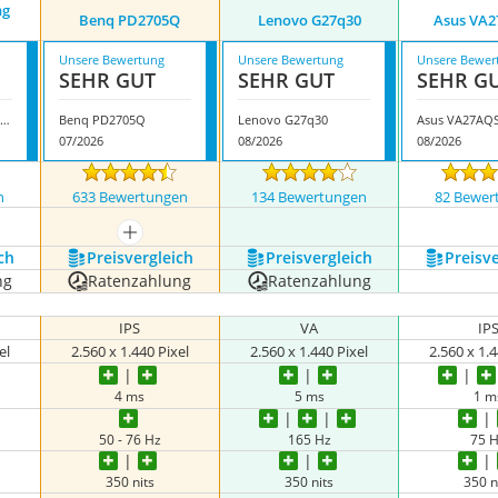
ng
Benq PD2705Q
Lenovo G27q30
Asus VA
Unsere Bewertung
Unsere Bewertung
Unsere Bewer
SEHR GUT
SEHR GUT
SEHR G
Asus TUF Gaming VG27AQML1A
Benq PD2705Q
Lenovo G27q30
Asus VA27AQ
07/2026
08/2026
08/2026
n
633 Bewertungen
134 Bewertungen
82 Bewer
nzeigen
mehr anzeigen
ch
Preis­vergleich
Preis­vergleich
Preis­v
ng
Ratenzahlung
Ratenzahlung
IPS
VA
IP
el
2.560 x 1.440 Pixel
2.560 x 1.440 Pixel
2.560 x 1.4
4 ms
5 ms
1 m
50 - 76 Hz
165 Hz
75 
350 nits
350 nits
350 n