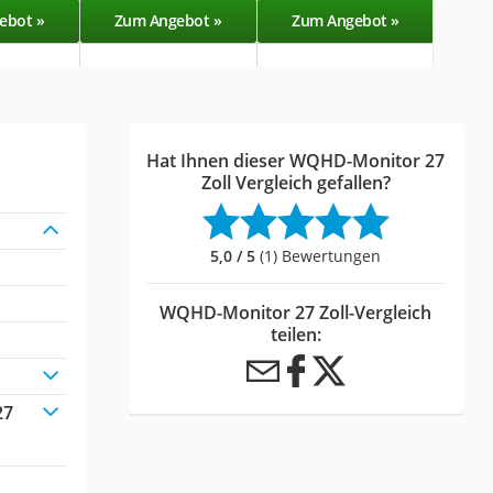
ebot »
Zum Angebot »
Zum Angebot »
Zu
Hat Ihnen dieser WQHD-Monitor 27
Zoll Vergleich gefallen?
5,0 / 5
(1) Bewertungen
WQHD-Monitor 27 Zoll-Vergleich
teilen:
27