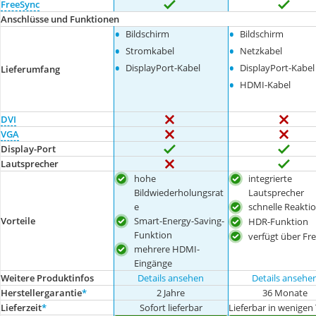
FreeSync
Anschlüsse und Funktionen
•
•
Bildschirm
Bildschirm
•
•
Stromkabel
Netzkabel
•
•
DisplayPort-Kabel
DisplayPort-Kabel
Lieferumfang
•
HDMI-Kabel
DVI
VGA
Display-Port
Lautsprecher
hohe
integrierte
Bildwiederholungsrat
Lautsprecher
e
schnelle Reaktio
Vorteile
Smart-Energy-Saving-
HDR-Funktion
Funktion
verfügt über Fr
mehrere HDMI-
Eingänge
Weitere Produktinfos
Details ansehen
Details ansehe
Herstellergarantie
*
2 Jahre
36 Monate
Lieferzeit
*
Sofort lieferbar
Lieferbar in wenigen