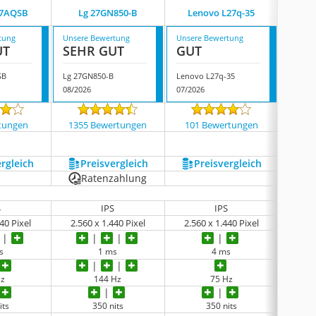
27AQSB
Lg 27GN850-B
Lenovo L27q-35
Ko
tung
Unsere Bewertung
Unsere Bewertung
Unsere
UT
SEHR GUT
GUT
GUT
SB
Lg 27GN850-B
Lenovo L27q-35
Koorui
08/2026
07/2026
08/202
tungen
1355 Bewertungen
101 Bewertungen
238
ergleich
Preis­vergleich
Preis­vergleich
P
Ratenzahlung
S
IPS
IPS
40 Pixel
2.560 x 1.440 Pixel
2.560 x 1.440 Pixel
2.56
s
1 ms
4 ms
Hz
144 Hz
75 Hz
its
350 nits
350 nits