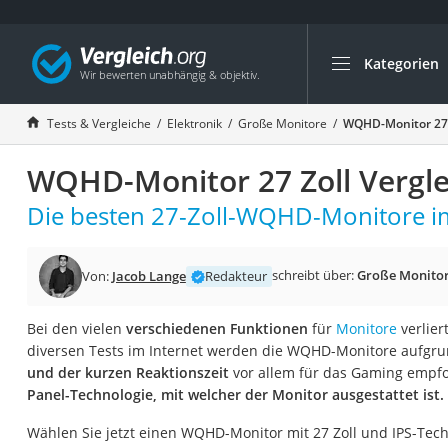
Kategorien
Die beliebtesten V
Elektronik
Tests & Vergleiche
Elektronik
Große Monitore
WQHD-Monitor 27 Z
Powerstation
WQHD-Monitor 27 Zoll Vergle
Monitor 32 Zoll 4K
Fernseher
Die besten 27-Zoll-WQHD-Monitore im
Drucker
Desktop-PC
schreibt über:
Große Monito
Von:
Jacob Lange
Redakteur
Monitor
Bei den vielen
verschiedenen Funktionen
für
Monitore
verlier
Diascanner
diversen Tests im Internet werden die WQHD-Monitore aufgru
Laser-Multifunkti
und der kurzen Reaktionszeit
vor allem für das Gaming empf
Panel-Technologie, mit welcher der Monitor ausgestattet ist.
Powerline-Adapter
Powerstation mit 
Wählen Sie jetzt einen WQHD-Monitor mit 27 Zoll und IPS-Tech