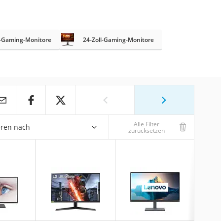
-Gaming-Monitore
24-Zoll-Gaming-Monitore
Alle Filter
eren nach
zurücksetzen