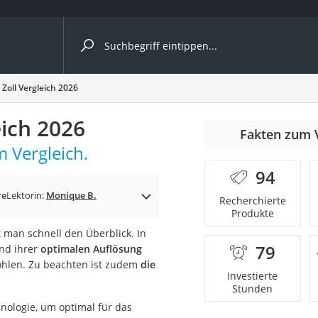
ergleiche nach Kategorie
oll Vergleich 2026
ich 2026
Fakten zum 
 Vergleich.
94
re
Lektorin:
Monique B.
Recherchierte
Produkte
t man schnell den Überblick. In
79
nd ihrer
optimalen Auflösung
onsdrucker
ohlen. Zu beachten ist zudem
die
Investierte
Stunden
Solarpanel
nologie, um optimal für das