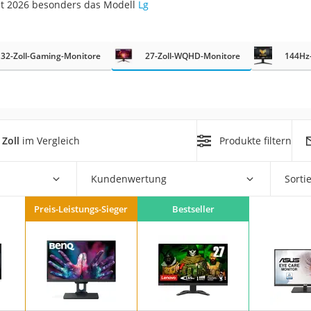
st 2026 besonders das Modell
Lg
32-Zoll-Gaming-Monitore
27-Zoll-WQHD-Monitore
144Hz
on
Zoll
im Vergleich
Produkte filtern
Euro
chuko
Kundenwertung
Sorti
Preis-Leistungs-Sieger
Bestseller