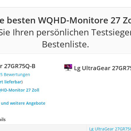
e besten WQHD-Monitore 27 Zo
ie Ihren persönlichen Testsiege
Bestenliste.
ar 27GR75Q-B
Lg UltraGear 27GR7
75 Bewertungen
ort lieferbar
)
QHD-Monitor 27 Zoll
h und weitere Angebote
ils
Lg UltraGear 27GR75