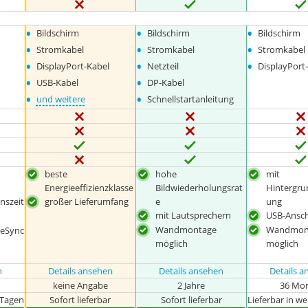
•
•
•
Bildschirm
Bildschirm
Bildschirm
•
•
•
Stromkabel
Stromkabel
Stromkabel
•
•
•
DisplayPort-Kabel
Netzteil
DisplayPort
•
•
USB-Kabel
DP-Kabel
•
•
und weitere
Schnellstartanleitung
beste
hohe
mit
Energieeffizienzklasse
Bildwiederholungsrat
Hintergru
nszeit
großer Lieferumfang
e
ung
mit Lautsprechern
USB-Ansch
Wandmontage
Wandmon
eeSync
möglich
möglich
n
Details ansehen
Details ansehen
Details 
keine Angabe
2 Jahre
36 Mo
 Tagen
Sofort lieferbar
Sofort lieferbar
Lieferbar in w