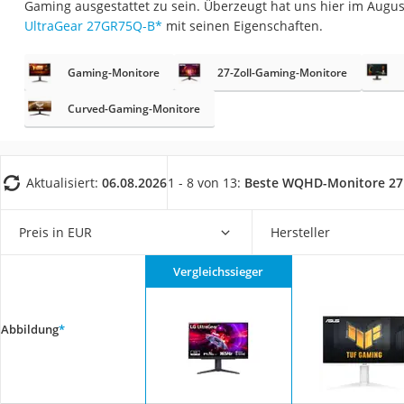
Gaming ausgestattet zu sein. Überzeugt hat uns hier im Augu
Gaming-PC
UltraGear 27GR75Q-B
*
mit seinen Eigenschaften.
Soundbar
17-Zoll-Laptop
Gaming-Monitore
27-Zoll-Gaming-Monitore
Satellitenschüssel
Curved-Gaming-Monitore
Gaming-Headset
Schnurloses Telef
Aktualisiert:
06.08.2026
1 - 8 von 13:
Beste WQHD-Monitore 27 
Tablets unter 200 
Ladekabel Typ 2 S
Preis in EUR
Hersteller
Lichtwecker
Acer Aspire
Vergleichssieger
Service
Abbildung
*