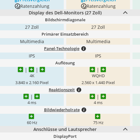
Ratenzahlung
Ratenzahlung
Display des Dell-Monitors (27 Zoll)
Bildschirmdiagonale
27 Zoll
27 Zoll
Primärer Einsatzbereich
Multimedia
Multimedia
Panel-Technologie
IPS
IPS
Auflösung
4K
WQHD
3.840 x 2.160 Pixel
2.560 x 1.440 Pixel
Reaktionszeit
4 ms
4 ms
Bildwiederholrate
60 Hz
75 Hz
Anschlüsse und Lautsprecher
DisplayPort