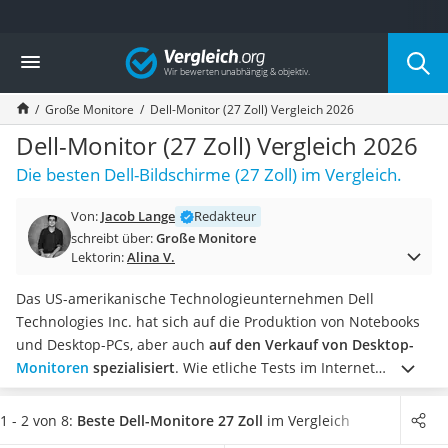
Die beliebtesten Vergleiche nach Kategorie
Vergleich
Elektronik
Powerstation
Große Monitore
Dell-Monitor (27 Zoll) Vergleich 2026
Monitor 32 Zoll 4K
Fernseher
Dell-Monitor (27 Zoll) Vergleich 2026
Drucker
Die besten Dell-Bildschirme (27 Zoll) im Vergleich.
Desktop-PC
Monitor
Von:
Jacob Lange
Redakteur
Diascanner
schreibt über:
Große Monitore
Laser-Multifunktionsdrucker
Lektorin:
Alina V.
Powerline-Adapter
Powerstation mit Solarpanel
Das US-amerikanische Technologieunternehmen Dell
Gaming-PC
Technologies Inc. hat sich auf die Produktion von Notebooks
Soundbar
und Desktop-PCs, aber auch
auf den Verkauf von Desktop-
17-Zoll-Laptop
Monitoren
spezialisiert
. Wie etliche Tests im Internet
Satellitenschüssel
berichten, bedient es sich dabei der Hardware-Komponenten
Gaming-Headset
anderer Hersteller.
Die 27-Zoll-Monitore von Dell
bieten ein
1 - 2 von 8:
Beste Dell-Monitore 27 Zoll
im Vergleich
Schnurloses Telefon
vielseitiges Funktionsspektrum
, das sich an unterschiedliche