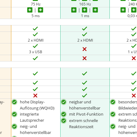
75 Hz
165 Hz
240 
5 ms
1 ms
0,03
2 x HDMI
2 x HDMI
2 x H
3 x USB
1 x 
ay-
hohe Display-
neigbar und
besonder
Auflösung (WQHD)
höhenverstellbar
Bildwiede
integrierte
mit Pivot-Funktion
extrem sc
Lautsprecher
Reaktions
extrem schnelle
neig- und
neig- und
Reaktionszeit
r
höhenverstellbar
höhenvers