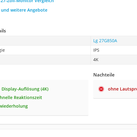
-27-Zoll-Monitor Vergleich
h und weitere Angebote
ils
Lg 27G850A
gie
IPS
4K
Nachteile
 Display-Auflösung (4K)
ohne Lautspr
hnelle Reaktionszeit
dwiederholung