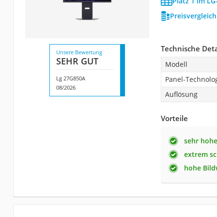
Platz 1 im LG
Preisvergleic
Technische Deta
Unsere Bewertung
SEHR GUT
Modell
Lg 27G850A
Panel-Technolo
08/2026
Auflösung
Vorteile
sehr hohe
extrem sc
hohe Bil