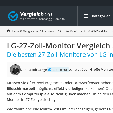
Kategorien
Die beliebtesten V
Elektronik
Tests & Vergleiche
Elektronik
Große Monitore
LG-27-Zoll-Monito
Powerstation
LG-27-Zoll-Monitor Vergleich
Monitor 32 Zoll 4K
Fernseher
Die besten 27-Zoll-Monitore von LG im
Drucker
Desktop-PC
schreibt über:
Große Monito
Von:
Jacob Lange
Redakteur
Monitor
Müssen Sie öfter zwei Programm- oder Browserfenster nebene
Diascanner
Bildschirmarbeit möglichst effektiv erledigen
zu können? Oder
Laser-Multifunkti
auf dem
Computerspiele so richtig Bock machen
? In beiden F
Monitor in 27 Zoll goldrichtig.
Powerline-Adapter
Powerstation mit 
Wie zahlreiche Bildschirm-Tests im Internet zeigen, gehört
LG 