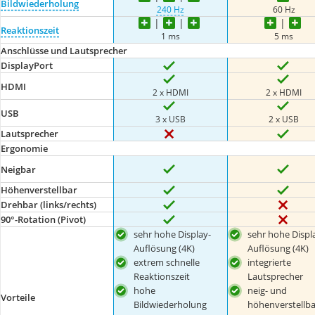
Bildwiederholung
240 Hz
60 Hz
Reaktionszeit
1 ms
5 ms
Anschlüsse und Lautsprecher
DisplayPort
HDMI
2 x HDMI
2 x HDMI
USB
3 x USB
2 x USB
Lautsprecher
Ergonomie
Neigbar
Höhenverstellbar
Drehbar (links/rechts)
90°-Rotation (Pivot)
sehr hohe Display-
sehr hohe Displ
Auflösung (4K)
Auflösung (4K)
extrem schnelle
integrierte
Reaktionszeit
Lautsprecher
hohe
neig- und
Vorteile
Bildwiederholung
höhenverstellba