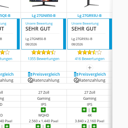
95QE-B
Lg 27GN850-B
Lg 27GR93U-B
Lg
tung
Unsere Bewertung
Unsere Bewertung
Unsere
UT
SEHR GUT
SEHR GUT
SEH
-B
Lg 27GN850-B
Lg 27GR93U-B
Lg 27U
08/2026
08/2026
08/202
rtungen
1355 Bewertungen
416 Bewertungen
369
mehr anzeigen
ergleich
Preis­vergleich
Preis­vergleich
P
zahlung
Ratenzahlung
Ratenzahlung
R
ll
27 Zoll
27 Zoll
ng
Gaming
Gaming
Bil
D
IPS
IPS
HD
WQHD
4K
40 Pixel
2.560 x 1.440 Pixel
3.840 x 2.160 Pixel
3.84