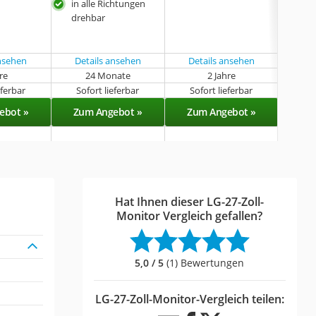
in alle Richtungen
in a
drehbar
dre
her
Gest
ansehen
Details ansehen
Details ansehen
Det
hre
24 Monate
2 Jahre
eferbar
Sofort lieferbar
Sofort lieferbar
Sof
ebot »
Zum Angebot »
Zum Angebot »
Zu
Hat Ihnen dieser LG-27-Zoll-
Monitor Vergleich gefallen?
5,0 / 5
(1) Bewertungen
LG-27-Zoll-Monitor-Vergleich teilen: