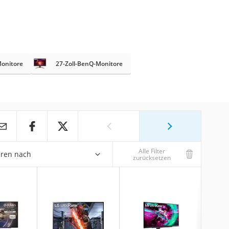
Monitore
27-Zoll-BenQ-Monitore
Alle Filter
eren nach
zurücksetzen