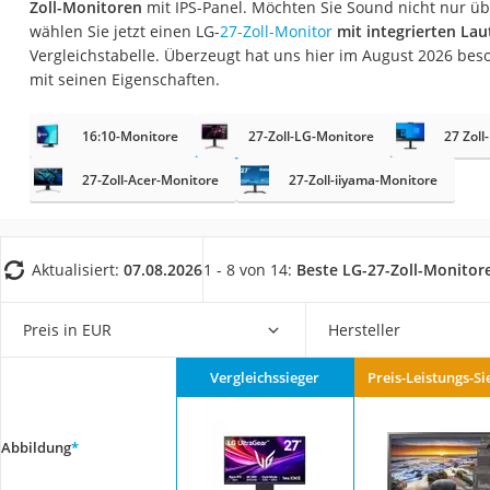
Zoll-Monitoren
mit IPS-Panel. Möchten Sie Sound nicht nur ü
Gaming-PC
wählen Sie jetzt einen LG-
27-Zoll-Monitor
mit integrierten La
Soundbar
Vergleichstabelle. Überzeugt hat uns hier im August 2026 be
mit seinen Eigenschaften.
17-Zoll-Laptop
Satellitenschüssel
16:10-Monitore
27-Zoll-LG-Monitore
27 Zol
Gaming-Headset
27-Zoll-Acer-Monitore
27-Zoll-iiyama-Monitore
Schnurloses Telef
Tablets unter 200 
Ladekabel Typ 2 S
Aktualisiert:
07.08.2026
1 - 8 von 14:
Beste LG-27-Zoll-Monitor
Lichtwecker
Preis in EUR
Hersteller
Acer Aspire
Service
Vergleichssieger
Preis-Leistungs-Si
Abbildung
*