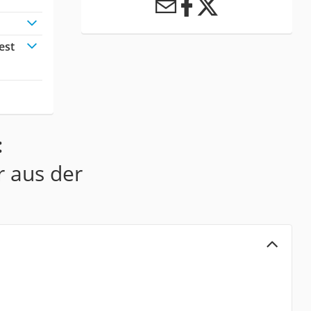
est
:
r aus der