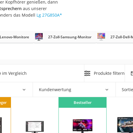
ber Kopfhörer genießen, dann
utsprechern
aus unserer
sonders das Modell
Lg 27G850A
*
l-Lenovo-Monitore
27-Zoll-Samsung-Monitor
27-Zoll-Dell-
on
Euro
chuko
e
im Vergleich
Produkte filtern
Kundenwertung
Sorti
eger
Bestseller