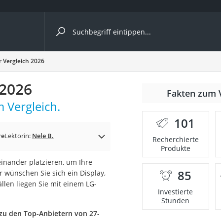
ergleiche nach Kategorie
r Vergleich 2026
 2026
Fakten zum 
 Vergleich.
101
re
Lektorin:
Nele B.
Recherchierte
Produkte
inander platzieren, um Ihre
85
 wünschen Sie sich ein Display,
onsdrucker
ällen liegen Sie mit einem LG-
Investierte
Stunden
Solarpanel
zu den Top-Anbietern von 27-