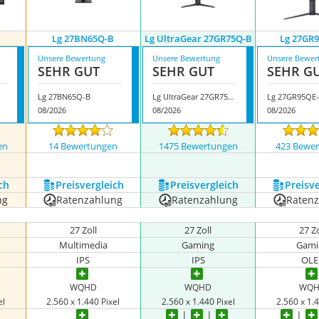
Lg 27BN65Q-B
Lg UltraGear 27GR75Q-B
Lg 27GR
Unsere Bewertung
Unsere Bewertung
Unsere Bewer
SEHR GUT
SEHR GUT
SEHR G
Lg 27BN65Q-B
Lg UltraGear 27GR75Q-B
Lg 27GR95QE
08/2026
08/2026
08/2026
en
14 Bewertungen
1475 Bewertungen
423 Bewe
ch
Preis­vergleich
Preis­vergleich
Preis­v
ng
Ratenzahlung
Ratenzahlung
Raten
27 Zoll
27 Zoll
27 Zo
Multimedia
Gaming
Gami
IPS
IPS
OLE
WQHD
WQHD
WQ
el
2.560 x 1.440 Pixel
2.560 x 1.440 Pixel
2.560 x 1.4