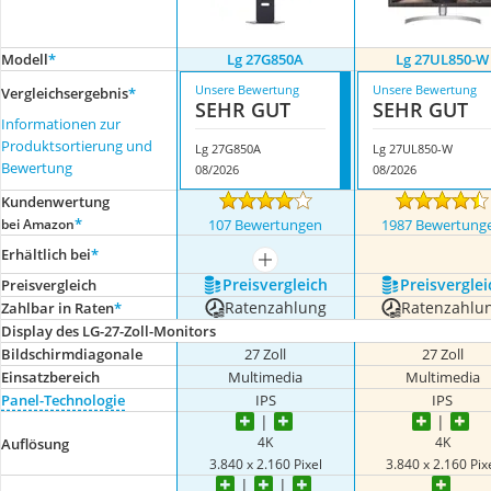
Modell
*
Lg 27G850A
Lg 27UL850-W
Unsere Bewertung
Unsere Bewertung
Vergleichsergebnis
*
SEHR GUT
SEHR GUT
Informationen zur
Produktsortierung und
Lg 27G850A
Lg 27UL850-W
Bewertung
08/2026
08/2026
Kundenwertung
*
bei Amazon
107 Bewertungen
1987 Bewertung
Erhältlich bei
*
mehr anzeigen
Preis­vergleich
Preis­verglei
Preis­vergleich
Ratenzahlung
Ratenzahlu
Zahlbar in Raten
*
Display des LG-27-Zoll-Monitors
Bildschirmdiagonale
27 Zoll
27 Zoll
Einsatzbereich
Multimedia
Multimedia
Panel-Technologie
IPS
IPS
4K
4K
Auflösung
3.840 x 2.160 Pixel
3.840 x 2.160 Pix