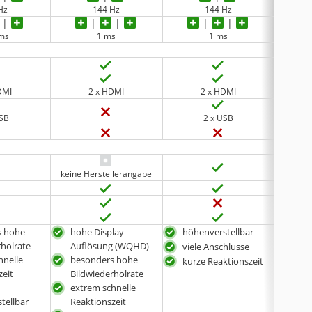
Hz
144 Hz
144 Hz
 ms
1 ms
1 ms
DMI
2 x HDMI
2 x HDMI
USB
2 x USB
keine Herstellerangabe
s hohe
hohe Display-
höhenverstellbar
sehr
rholrate
Auflösung (WQHD)
Aufl
viele Anschlüsse
hnelle
besonders hohe
inte
kurze Reaktionszeit
zeit
Bildwiederholrate
Lau
extrem schnelle
nei
tellbar
Reaktionszeit
höh