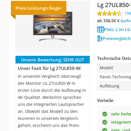
Lg 27UL850
Preis-Leistungs-Sieger
19
ab 338,00 €
(
Sof
Platz 2 im LG
Preisvergleic
Technische Deta
Unsere Bewertung:
SEHR GUT
Modell
Unser Fazit für Lg 27UL850-W:
In unserem Vergleich überzeugt
Panel-Technolo
der Monitor LG 27UL850-W in
Auflösung
erster Linie durch die Auflösung in
4K-Qualität. Weiterhin sprechen
Vorteile
uns die integrierten Lautsprecher
an. Obwohl das Modell zu den
sehr hohe
teureren in unserem Vergleich
integrier
gehört, erscheint uns das Preis-
neig- und