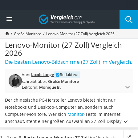
Die beliebtesten Vergleiche nach Kategorie
Vergleich
Elektronik
Powerstation
Große Monitore
Lenovo-Monitor (27 Zoll) Vergleich 2026
Monitor 32 Zoll 4K
Fernseher
Lenovo-Monitor (27 Zoll) Vergleich
Drucker
2026
Desktop-PC
Die besten Lenovo-Bildschirme (27 Zoll) im Vergleich.
Monitor
Diascanner
Von:
Jacob Lange
Redakteur
Laser-Multifunktionsdrucker
schreibt über:
Große Monitore
Powerline-Adapter
Lektorin:
Monique B.
Powerstation mit Solarpanel
Gaming-PC
Der chinesische PC-Hersteller Lenovo bietet nicht nur
Soundbar
Notebooks und Desktop-Computer an, sondern auch
17-Zoll-Laptop
Computer-Monitore. Wer sich
Monitor
-Tests im Internet
Satellitenschüssel
anschaut, steht einer großen Auswahl an 27-Zoll-Displays
Gaming-Headset
gegenüber, die
sehr unterschiedliche Features mitbringen
.
Schnurloses Telefon
Wir haben uns die besten Lenovo-27-Zöller näher angeschaut
1 - 2 von 9:
Beste Lenovo-Monitore 27 Zoll
im Vergleich