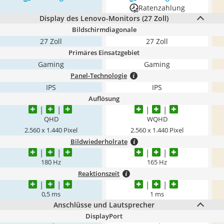
Ratenzahlung
Display des Lenovo-Monitors (27 Zoll)
Bildschirmdiagonale
27 Zoll
27 Zoll
Primäres Einsatzgebiet
Gaming
Gaming
Panel-Technologie
IPS
IPS
Auflösung
QHD
WQHD
2.560 x 1.440 Pixel
2.560 x 1.440 Pixel
Bildwiederholrate
180 Hz
165 Hz
Reaktionszeit
0,5 ms
1 ms
Anschlüsse und Lautsprecher
DisplayPort