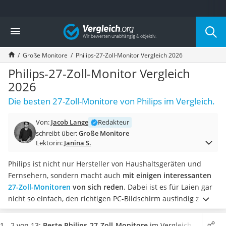
Die beliebtesten Vergleiche nach Kategorie
Vergleich
Elektronik
Powerstation
Große Monitore
Philips-27-Zoll-Monitor Vergleich 2026
Monitor 32 Zoll 4K
Fernseher
Philips-27-Zoll-Monitor Vergleich
Drucker
2026
Desktop-PC
Die besten 27-Zoll-Monitore von Philips im Vergleich.
Monitor
Diascanner
Von:
Jacob Lange
Redakteur
Laser-Multifunktionsdrucker
schreibt über:
Große Monitore
Powerline-Adapter
Lektorin:
Janina S.
Powerstation mit Solarpanel
Gaming-PC
Philips ist nicht nur Hersteller von Haushaltsgeräten und
Soundbar
Fernsehern, sondern macht auch
mit einigen interessanten
17-Zoll-Laptop
27-Zoll-Monitoren
von sich reden
. Dabei ist es für Laien gar
Satellitenschüssel
nicht so einfach, den richtigen PC-Bildschirm ausfindig zu
Gaming-Headset
machen.
Diverse Tests im Internet zeigen, dass viele
Schnurloses Telefon
Verbraucher zuallererst auf eine möglichst hohe Auflösung
1 - 2 von 13:
Beste Philips-27-Zoll-Monitore
im Vergleich