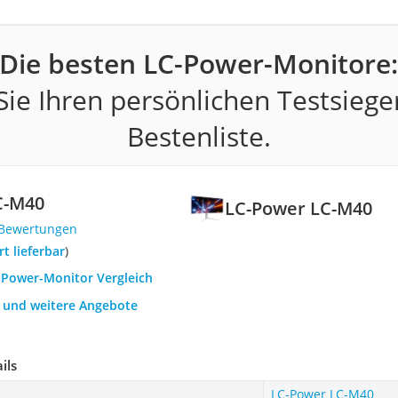
Die besten LC-Power-Monitore
ie Ihren persönlichen Testsiege
Bestenliste.
C-M40
‎LC-Power LC-M40
 Bewertungen
ort lieferbar
)
C-Power-Monitor Vergleich
h und weitere Angebote
ils
‎LC-Power LC-M40