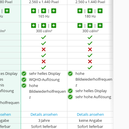
80 Pixel
‎2.560 x 1.440 Pixel
‎2.560 x 1.440 Pixel
1.92
Hz
165 Hz
180 Hz
d/m²
300 cd/m²
300 cd/m²
es Display
sehr helles Display
hohe
hoh
es
Bildwiederholfrequen
Bil
WQHD-Auflösung
nis
z
z
hohe
uflösung
sehr helles Display
Ful
Bildwiederholfrequen
sehr hohe Auflösung
sehr
z
rholfrequen
ansehen
Details ansehen
Details ansehen
ngabe
3 Jahre
keine Angabe
eferbar
Sofort lieferbar
Sofort lieferbar
Sof