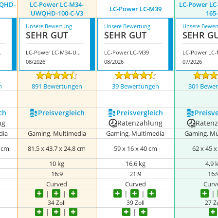
DQHD-
LC-Power LC-M34-
LC-Power LC
LC-Power LC-M39
UWQHD-100-C-V3
165
Unsere Bewertung
Unsere Bewertung
Unsere Bewer
SEHR GUT
SEHR GUT
SEHR G
HD-120-C
LC-Power LC-M34-UWQHD-100-C-V3
LC-Power LC-M39
08/2026
08/2026
07/2026
n
891 Bewertungen
39 Bewertungen
301 Bewe
nzeigen
ch
Preis­vergleich
Preis­vergleich
Preis­v
ng
Ratenzahlung
Raten
dia
Gaming, Multimedia
Gaming, Multimedia
Gaming, Mu
6 cm
‎81,5 x 43,7 x 24,8 cm
‎59 x 16 x 40 cm
62 x 45 
10 kg
‎16,6 kg
4,9 
16:9
21:9
16:
Curved
Curved
Curv
34 Zoll
39 Zoll
27 Zo