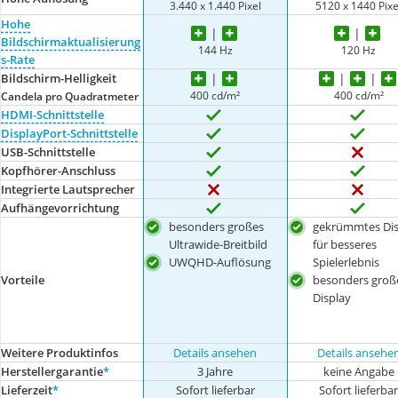
3.440 x 1.440 Pixel
5120 x 1440 Pixe
Hohe
Bildschirmaktualisierung
144 Hz
120 Hz
s-Rate
Bildschirm-Helligkeit
400 cd/m²
400 cd/m²
Candela pro Quadratmeter
HDMI-Schnittstelle
DisplayPort-Schnittstelle
USB-Schnittstelle
Kopfhörer-Anschluss
Integrierte Lautsprecher
Aufhängevorrichtung
besonders großes
gekrümmtes Dis
Ultrawide-Breitbild
für besseres
UWQHD-Auflösung
Spielerlebnis
besonders groß
Vorteile
Display
Weitere Produktinfos
Details ansehen
Details ansehe
Herstellergarantie
*
3 Jahre
keine Angabe
Lieferzeit
*
Sofort lieferbar
Sofort lieferba