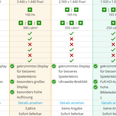
l
3.440 x 1.440 Pixel
2.560 x 1.440 Pixel
1.920 x 1.0
100 Hz
165 Hz
165 
300 cd/m²
350 cd/m²
250 c
play
gekrümmtes Display
gekrümmtes Display
gekrümmt
für besseres
für besseres
für besser
Spielerlebnis
Spielerlebnis
Spielerleb
es
besonders großes
Ultrawide-Breitbild
Full-HD-A
Display
hohe
besonders hohe
Bildwiede
Auflösung
z
n
Details ansehen
Details ansehen
Details 
3 Jahre
keine Angabe
keine A
r
Sofort lieferbar
Sofort lieferbar
Sofort li