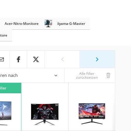
Acer-Nitro-Monitore
iiyama-G-Master
tore
Alle Filter
eren nach
zurücksetzen
ller