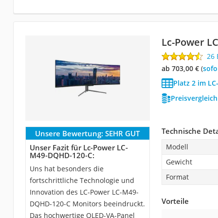
Lc-Power L
26
ab 703,00 €
(
Sof
Platz 2 im L
Preisvergleic
Technische Deta
Unsere Bewertung:
SEHR GUT
Modell
Unser Fazit für Lc-Power LC-
M49-DQHD-120-C:
Gewicht
Uns hat besonders die
Format
fortschrittliche Technologie und
Innovation des LC-Power LC-M49-
Vorteile
DQHD-120-C Monitors beeindruckt.
Das hochwertige QLED-VA-Panel