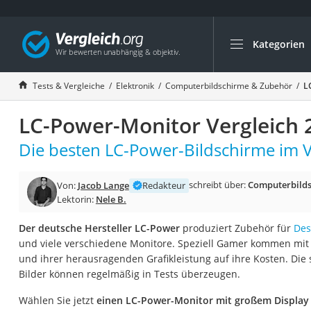
Kategorien
Die beliebtesten V
Elektronik
Tests & Vergleiche
Elektronik
Computerbildschirme & Zubehör
L
Powerstation
LC-Power-Monitor Vergleich 
Monitor 32 Zoll 4K
Fernseher
Die besten LC-Power-Bildschirme im V
Drucker
schreibt über:
Computerbilds
Von:
Jacob Lange
Redakteur
Desktop-PC
Lektorin:
Nele B.
Monitor
Der deutsche Hersteller LC-Power
produziert Zubehör für
Des
Diascanner
und viele verschiedene Monitore. Speziell Gamer kommen mit
Laser-Multifunkti
und ihrer herausragenden Grafikleistung auf ihre Kosten. Die
Bilder können regelmäßig in Tests überzeugen.
Powerline-Adapter
Powerstation mit 
Wählen Sie jetzt
einen LC-Power-Monitor mit großem Display