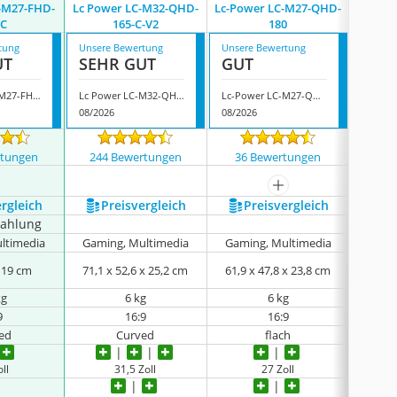
-M27-FHD-
Lc Power LC-M32-QHD-
Lc-Power LC-M27-QHD-
Lc-P
-C
165-C-V2
180
tung
Unsere Bewertung
Unsere Bewertung
Unsere
UT
SEHR GUT
GUT
GUT
LC-Power LC-M27-FHD-165-C
Lc Power LC-M32-QHD-165-C-V2
Lc-Power LC-M27-QHD-180
Lc-Pow
08/2026
08/2026
08/202
rtungen
244 Bewertungen
36 Bewertungen
16 
mehr anzeigen
ergleich
Preis­vergleich
Preis­vergleich
P
zahlung
ltimedia
Gaming, Multimedia
Gaming, Multimedia
Gami
x 19 cm
71,1 x 52,6 x 25,2 cm
61,9 x 47,8 x 23,8 cm
61,5 
kg
6 kg
6 kg
9
16:9
16:9
ed
Curved
flach
ll
31,5 Zoll
27 Zoll