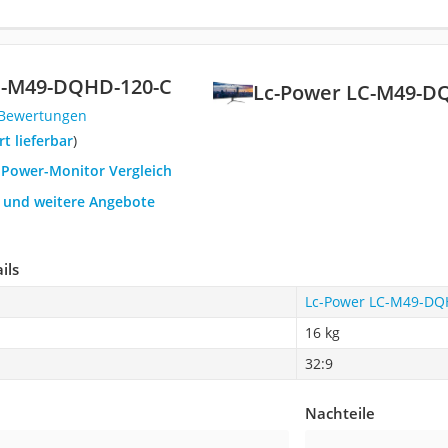
C-M49-DQHD-120-C
Lc-Power LC-M49-D
 Bewertungen
ort lieferbar
)
C-Power-Monitor Vergleich
h und weitere Angebote
ils
Lc-Power LC-M49-DQ
‎16 kg
32:9
Nachteile