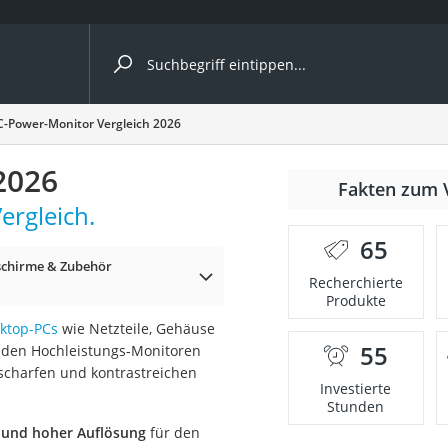
ergleiche nach Kategorie
C-Power-Monitor Vergleich 2026
2026
Fakten zum 
ergleich.
65
chirme & Zubehör
Recherchierte
Produkte
ktop-PCs
wie Netzteile, Gehäuse
55
 den Hochleistungs-Monitoren
onsdrucker
 scharfen und kontrastreichen
Investierte
Stunden
Solarpanel
 und hoher Auflösung
für den