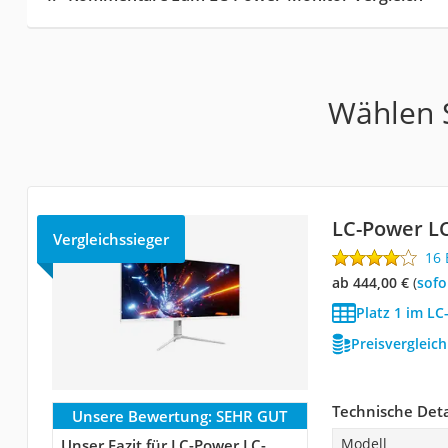
Wählen S
‎LC-Power L
Vergleichssieger
16
ab 444,00 €
(
Sof
Platz 1 im L
Preisvergleic
Technische Deta
Unsere Bewertung:
SEHR GUT
Modell
Unser Fazit für ‎LC-Power LC-