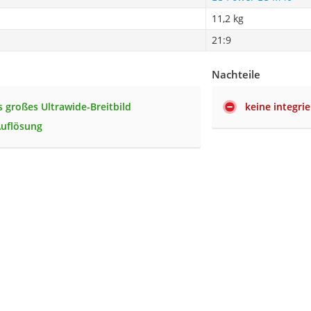
‎11,2 kg
21:9
Nachteile
 großes Ultrawide-Breitbild
keine integri
uflösung