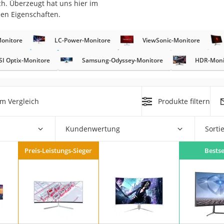
. Überzeugt hat uns hier im
nen Eigenschaften.
Monitore
LC-Power-Monitore
ViewSonic-Monitore
I Optix-Monitore
Samsung-Odyssey-Monitore
HDR-Moni
on
m Vergleich
Produkte filtern
Euro
chuko
Kundenwertung
Sorti
Preis-Leistungs-Sieger
Bestse