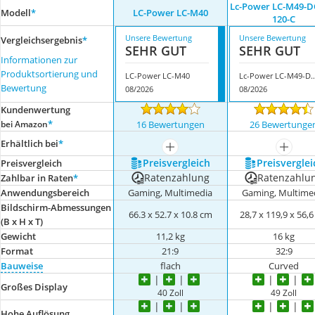
Lc-Power LC-M49-
Modell
*
‎LC-Power LC-M40
120-C
Unsere Bewertung
Unsere Bewertung
Vergleichsergebnis
*
SEHR GUT
SEHR GUT
Informationen zur
Produktsortierung und
‎LC-Power LC-M40
Lc-Power LC-M49-DQ
Bewertung
08/2026
08/2026
Kundenwertung
*
bei Amazon
16 Bewertungen
26 Bewertunge
Erhältlich bei
*
mehr anzeigen
mehr a
Preis­vergleich
Preis­verglei
Preis­vergleich
Ratenzahlung
Ratenzahlu
Zahlbar in Raten
*
Anwendungsbereich
Gaming, Multimedia
Gaming, Multime
Bildschirm-Abmessungen
‎66.3 x 52.7 x 10.8 cm
‎28,7 x 119,9 x 56,
(B x H x T)
Gewicht
‎11,2 kg
‎16 kg
Format
21:9
32:9
Bauweise
flach
Curved
Großes Display
‎40 Zoll
49 Zoll
Hohe Auflösung