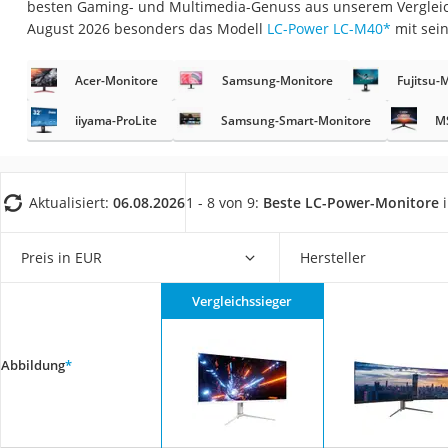
besten Gaming- und Multimedia-Genuss aus unserem Vergleich
Gaming-PC
August 2026 besonders das Modell
‎LC-Power LC-M40
*
mit sei
Soundbar
17-Zoll-Laptop
Acer-Monitore
Samsung-Monitore
Fujitsu-
Satellitenschüssel
iiyama-ProLite
Samsung-Smart-Monitore
MS
Gaming-Headset
Schnurloses Telef
Aktualisiert:
06.08.2026
1 - 8 von 9:
Beste LC-Power-Monitore
i
Tablets unter 200 
Ladekabel Typ 2 S
Preis in EUR
Hersteller
Lichtwecker
Acer Aspire
Vergleichssieger
Service
Abbildung
*