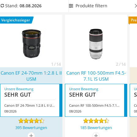
Tablets unter 200 Euro
unserer Vergleichstabelle ein
wetterfestes Modell
Produkte filtern
Stand:
08.08.2026
Ladekabel Typ 2 Schuko
aussuchen. Überzeugt hat uns hier im August 2026
Lichtwecker
besonders das Modell
Canon EF 24-70mm 1:2.8 L II USM
*
mit
Vergleichssieger
Pre
Acer Aspire
seinen Eigenschaften.
Service
1 / 14
2 / 14
Canon EF 24-70mm 1:2.8 L II
Canon RF 100-500mm F4.5-
USM
7.1L IS USM
Unsere Bewertung
Unsere Bewertung
U
SEHR GUT
SEHR GUT
Canon EF 24-70mm 1:2.8 L II USM
Canon RF 100-500mm F4.5-7.1L IS USM
C
08/2026
08/2026
0
395 Bewertungen
185 Bewertungen