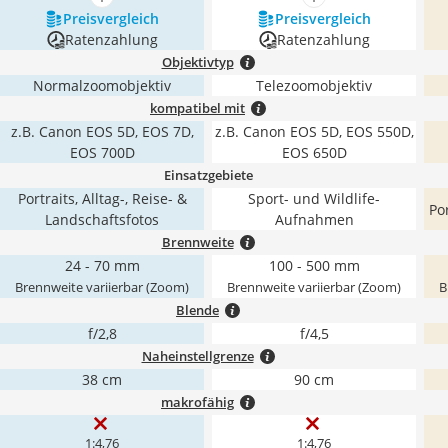
mehr anzeigen
mehr anzeigen
Preis­vergleich
Preis­vergleich
Ratenzahlung
Ratenzahlung
Objektivtyp
Normalzoomobjektiv
Telezoomobjektiv
kompatibel mit
z.B. Canon EOS 5D, EOS 7D,
z.B. Canon EOS 5D, EOS 550D,
EOS 700D
EOS 650D
Einsatzgebiete
Portraits, Alltag-, Reise- &
Sport- und Wildlife-
Por
Landschaftsfotos
Aufnahmen
Brennweite
24 - 70 mm
100 - 500 mm
Brennweite variierbar (Zoom)
Brennweite variierbar (Zoom)
B
Blende
f/2,8
f/4,5
Naheinstellgrenze
38 cm
90 cm
makrofähig
1:4,76
1:4,76