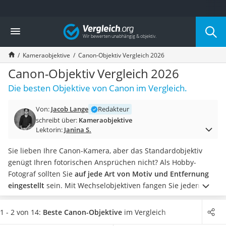
Die beliebtesten Vergleiche nach Kategorie
Vergleich
Elektronik
Powerstation
Kameraobjektive
Canon-Objektiv Vergleich 2026
Monitor 32 Zoll 4K
Fernseher
Canon-Objektiv Vergleich 2026
Drucker
Die besten Objektive von Canon im Vergleich.
Desktop-PC
Monitor
Von:
Jacob Lange
Redakteur
Diascanner
schreibt über:
Kameraobjektive
Laser-Multifunktionsdrucker
Lektorin:
Janina S.
Powerline-Adapter
Powerstation mit Solarpanel
Sie lieben Ihre Canon-Kamera, aber das Standardobjektiv
Gaming-PC
genügt Ihren fotorischen Ansprüchen nicht? Als Hobby-
Soundbar
Fotograf sollten Sie
auf jede Art von Motiv und Entfernung
17-Zoll-Laptop
eingestellt
sein. Mit Wechselobjektiven fangen Sie jeden
Satellitenschüssel
Moment passend ein.
Tests zeigen
Unterschiede in der
Gaming-Headset
Wetterfestigkeit
der Objektive. Wollen Sie bei Wind und
1 - 2 von 14:
Beste Canon-Objektive
im Vergleich
Schnurloses Telefon
Wetter Naturaufnahmen machen, sollten Sie sich jetzt in