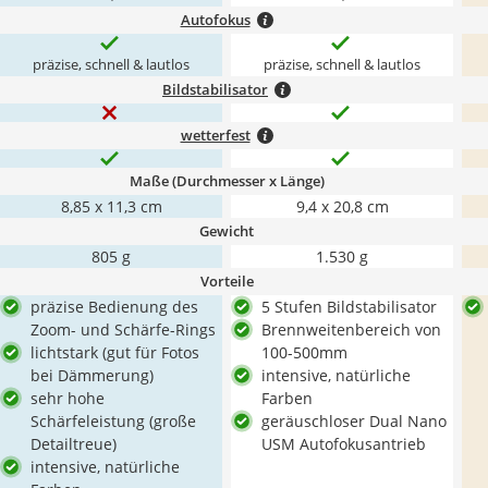
Autofokus
präzise, schnell & lautlos
präzise, schnell & lautlos
Bildstabilisator
wetterfest
Maße (Durchmesser x Länge)
8,85 x 11,3 cm
9,4 x 20,8 cm
Gewicht
805 g
1.530 g
Vorteile
präzise Bedienung des
5 Stufen Bildstabilisator
Zoom- und Schärfe-Rings
Brennweitenbereich von
lichtstark (gut für Fotos
100-500mm
bei Dämmerung)
intensive, natürliche
sehr hohe
Farben
Schärfeleistung (große
geräuschloser Dual Nano
Detailtreue)
USM Autofokusantrieb
intensive, natürliche