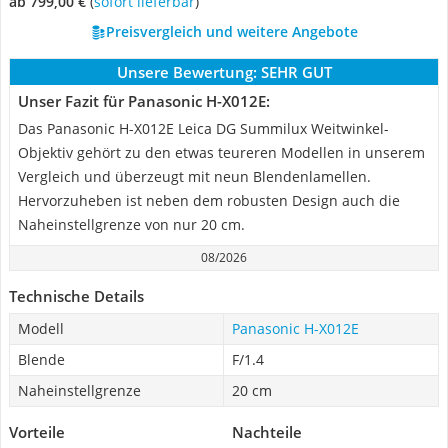
ab 799,00 €
(
Sofort lieferbar
)
Preisvergleich und weitere Angebote
Unsere Bewertung:
SEHR GUT
Unser Fazit für Panasonic H-X012E:
Das Panasonic H-X012E Leica DG Summilux Weitwinkel-
Objektiv gehört zu den etwas teureren Modellen in unserem
Vergleich und überzeugt mit neun Blendenlamellen.
Hervorzuheben ist neben dem robusten Design auch die
Naheinstellgrenze von nur 20 cm.
08/2026
Technische Details
Modell
Panasonic H-X012E
Blende
F/1.4
Naheinstellgrenze
20 cm
Vorteile
Nachteile