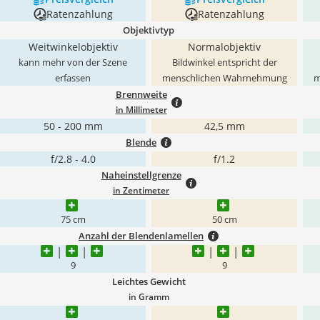
Ratenzahlung
Ratenzahlung
Objektivtyp
Weitwinkelobjektiv
Normalobjektiv
kann mehr von der Szene
Bildwinkel entspricht der
erfassen
menschlichen Wahrnehmung
m
Brennweite
in Millimeter
50 - 200 mm
42,5 mm
Blende
f/2.8 - 4.0
f/1.2
Naheinstellgrenze
in Zentimeter
75 cm
50 cm
Anzahl der Blendenlamellen
9
9
Leichtes Gewicht
in Gramm