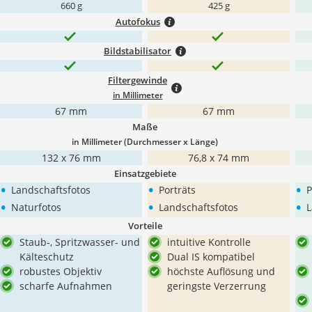
660 g
425 g
Autofokus
Bildstabilisator
Filtergewinde
in Millimeter
67 mm
67 mm
Maße
in Millimeter (Durchmesser x Länge)
132 x 76 mm
76,8 x 74 mm
Einsatzgebiete
•
•
•
Landschaftsfotos
Porträts
P
•
•
•
Naturfotos
Landschaftsfotos
L
Vorteile
Staub-, Spritzwasser- und
intuitive Kontrolle
Kälteschutz
Dual IS kompatibel
robustes Objektiv
höchste Auflösung und
scharfe Aufnahmen
geringste Verzerrung