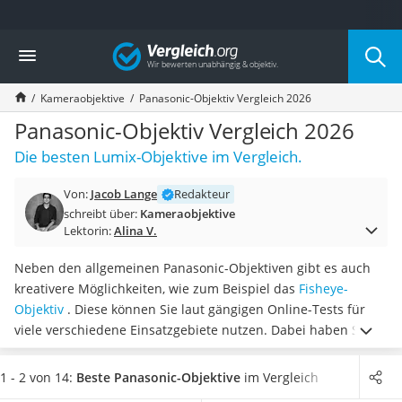
Die beliebtesten Vergleiche nach Kategorie
Vergleich
Elektronik
Powerstation
Kameraobjektive
Panasonic-Objektiv Vergleich 2026
Monitor 32 Zoll 4K
Fernseher
Panasonic-Objektiv Vergleich 2026
Drucker
Die besten Lumix-Objektive im Vergleich.
Desktop-PC
Monitor
Von:
Jacob Lange
Redakteur
Diascanner
schreibt über:
Kameraobjektive
Laser-Multifunktionsdrucker
Lektorin:
Alina V.
Powerline-Adapter
Powerstation mit Solarpanel
Neben den allgemeinen Panasonic-Objektiven gibt es auch
Gaming-PC
kreativere Möglichkeiten, wie zum Beispiel das
Fisheye-
Soundbar
Objektiv
. Diese können Sie laut gängigen Online-Tests für
17-Zoll-Laptop
viele verschiedene Einsatzgebiete nutzen. Dabei haben Sie
Satellitenschüssel
die
Wahl zwischen Zoom- und Normalobjektiven bis hin zu
Gaming-Headset
Weitwinkelobjektiven
. Viele Möglichkeiten, um tolle Fotos zu
1 - 2 von 14:
Beste Panasonic-Objektive
im Vergleich
Schnurloses Telefon
schießen, stehen Ihnen somit offen.
Wählen Sie jetzt aus