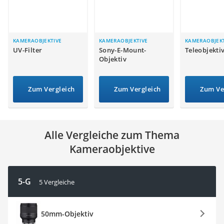
Tablets unter 200 Euro
Ladekabel Typ 2 Schuko
Lichtwecker
Acer Aspire
KAMERAOBJEKTIVE
KAMERAOBJEKTIVE
KAMERAOBJEKT
UV-Filter
Sony-E-Mount-
Teleobjekti
Service
Objektiv
Zum Vergleich
Zum Vergleich
Zum Ve
Alle Vergleiche zum Thema
Kameraobjektive
5-G
5 Vergleiche
50mm-Objektiv