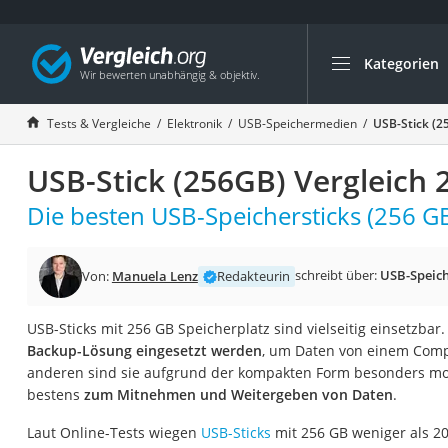
Kategorien
Die beliebtesten V
Elektronik
Tests & Vergleiche
Elektronik
USB-Speichermedien
USB-Stick (2
Powerstation
USB-Stick (256GB) Vergleich 
Monitor 32 Zoll 4K
Fernseher
Die besten USB-Speichersticks (256 GB
Drucker
Desktop-PC
schreibt über:
USB-Speic
Von:
Manuela Lenz
Redakteurin
Monitor
USB-Sticks mit 256 GB Speicherplatz sind vielseitig einsetzba
Diascanner
Backup-Lösung eingesetzt werden
, um Daten von einem Comp
Laser-Multifunkti
anderen sind sie aufgrund der kompakten Form besonders mob
bestens
zum Mitnehmen und Weitergeben von Daten
.
Powerline-Adapter
Powerstation mit 
Laut Online-Tests wiegen
USB-Sticks
mit 256 GB weniger als 2