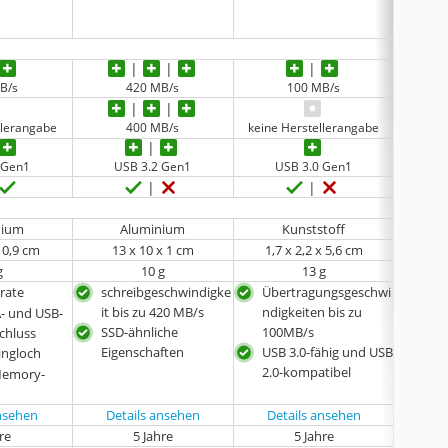
B/s
420 MB/s
100 MB/s
llerangabe
400 MB/s
keine Herstellerangabe
 Gen1
USB 3.2 Gen1
USB 3.0 Gen1
U
nium
Aluminium
Kunststoff
x 0,9 cm
13 x 10 x 1 cm
1,7 x 2,2 x 5,6 cm
5,84 
g
10 g
13 g
rate
schreibgeschwindigke
Übertragungsgeschwi
geei
it bis zu 420 MB/s
ndigkeiten bis zu
dau
- und USB-
SSD-ähnliche
100MB/s
mit
chluss
Eigenschaften
USB 3.0-fähig und USB
Sch
ingloch
2.0-kompatibel
viel
Memory-
ansehen
Details ansehen
Details ansehen
Det
hre
5 Jahre
5 Jahre