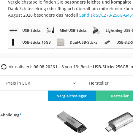
Vergleichstabelle finden Sie
besonders leichte und kompakte 
Gaming-PC
Dank Schlüsselring oder Ringloch überall hin mitnehmen könn
Soundbar
August 2026 besonders das Modell
Sandisk SDCZ73-256G-G46
17-Zoll-Laptop
USB-Sticks
Mini-USB-Sticks
Lightning-USB-S
Satellitenschüssel
Gaming-Headset
USB-Sticks 16GB
Dual-USB-Sticks
USB-3.2-S
Schnurloses Telef
Tablets unter 200 
Aktualisiert:
06.08.2026
1 - 8 von 13:
Beste USB-Sticks 256GB
im
Ladekabel Typ 2 S
Lichtwecker
Preis in EUR
Hersteller
Acer Aspire
Vergleichssieger
Bestseller
Service
Abbildung
*