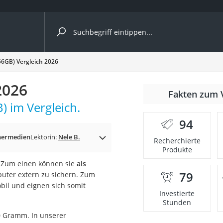
ergleiche nach Kategorie
56GB) Vergleich 2026
2026
Fakten zum 
) im Vergleich.
94
hermedien
Lektorin:
Nele B.
Recherchierte
Produkte
r. Zum einen können sie
als
79
uter extern zu sichern. Zum
onsdrucker
il und eignen sich somit
Investierte
Stunden
Solarpanel
0 Gramm. In unserer