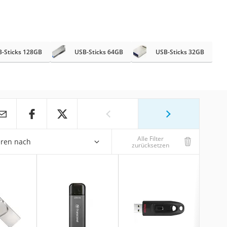
-Sticks 128GB
USB-Sticks 64GB
USB-Sticks 32GB
Alle Filter
eren nach
zurücksetzen