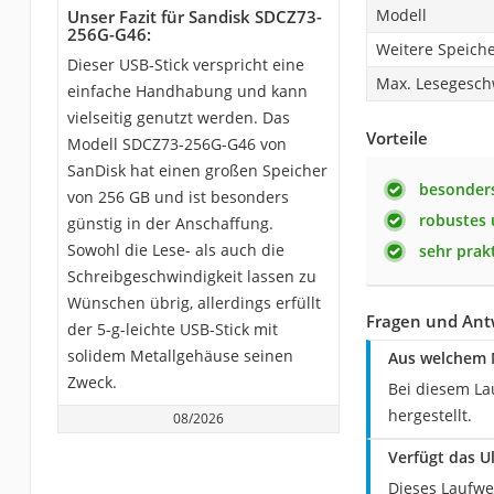
Modell
Unser Fazit für Sandisk SDCZ73-
256G-G46:
Weitere Speich
Dieser USB-Stick verspricht eine
Max. Lesegesch
einfache Handhabung und kann
vielseitig genutzt werden. Das
Vorteile
Modell ‎SDCZ73-256G-G46 von
SanDisk hat einen großen Speicher
besonders
von 256 GB und ist besonders
robustes 
günstig in der Anschaffung.
Sowohl die Lese- als auch die
sehr prak
Schreibgeschwindigkeit lassen zu
Wünschen übrig, allerdings erfüllt
Fragen und Ant
der 5-g-leichte USB-Stick mit
solidem Metallgehäuse seinen
Aus welchem M
Zweck.
Bei diesem La
hergestellt.
08/2026
Verfügt das U
Dieses Laufwe