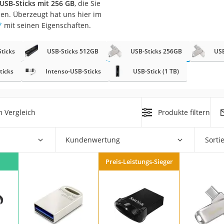
USB-Sticks mit 256 GB
, die Sie
en. Überzeugt hat uns hier im
*
mit seinen Eigenschaften.
ticks
USB-Sticks 512GB
USB-Sticks 256GB
USB
ticks
Intenso-USB-Sticks
USB-Stick (1 TB)
on
Euro
 Vergleich
Produkte filtern
chuko
Kundenwertung
Sorti
Preis-Leistungs-Sieger