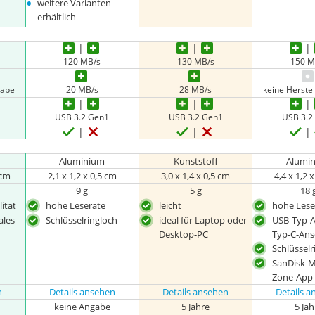
•
weitere Varianten
erhältlich
120 MB/s
130 MB/s
150 M
gabe
20 MB/s
28 MB/s
keine Herste
USB 3.2 Gen1
USB 3.2 Gen1
USB 3.2
Aluminium
Kunststoff
Alumi
 cm
2,1 x 1,2 x 0,5 cm
3,0 x 1,4 x 0,5 cm
4,4 x 1,2 
9 g
5 g
18 
ität
hohe Leserate
leicht
hohe Lese
ales
Schlüsselringloch
ideal für Laptop oder
USB-Typ-A
Desktop-PC
Typ-C-Ans
Schlüsselr
SanDisk-
Zone-App
n
Details ansehen
Details ansehen
Details 
keine Angabe
5 Jahre
5 Ja