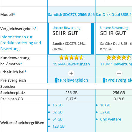
Modell
*
Sandisk SDCZ73-256G-G46
SanDisk Dual USB 
Unsere Bewertung
Unsere Bewertung
Vergleichsergebnis
*
SEHR GUT
SEHR GUT
Informationen zur
Produktsortierung und
Sandisk SDCZ73-256G-G46
San
Bewertung
08/2026
07/2026
Kundenwertung
*
bei Amazon
157444 Bewertungen
118411 Bewertun
Erhältlich bei
*
mehr anzeigen
mehr a
Preis­vergleich
Preis­verglei
Preis­vergleich
Speicher
Speicherplatz
256 GB
256 GB
Preis pro GB
0,17 €
0,18 €
•
•
16 GB
16 GB
•
•
32 GB
32 GB
•
•
64 GB
und weitere
Weitere Speichergrößen
•
128 GB