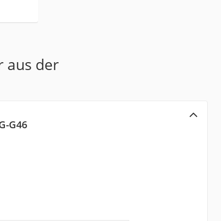
r aus der
6G-G46