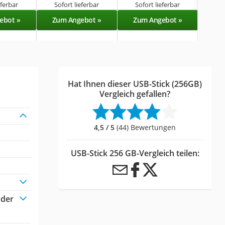
eferbar
Sofort lieferbar
Sofort lieferbar
Sof
ebot »
Zum Angebot »
Zum Angebot »
Zu
Hat Ihnen dieser USB-Stick (256GB)
Vergleich gefallen?
4,5 / 5
(44) Bewertungen
USB-Stick 256 GB-Vergleich teilen:
oder