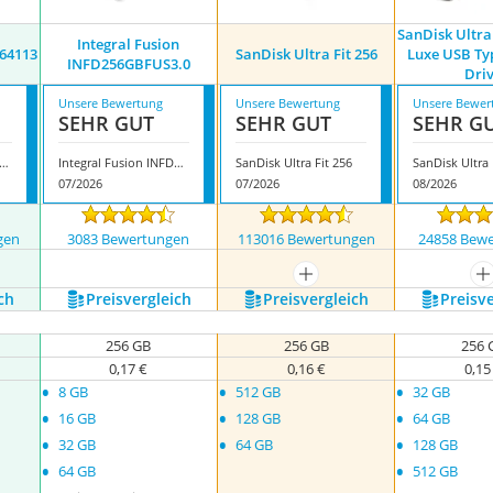
SanDisk Ultra
Integral Fusion
164113
SanDisk Ultra Fit 256
Luxe USB Ty
INFD256GBFUS3.0
Dri
Unsere Bewertung
Unsere Bewertung
Unsere Bewer
SEHR GUT
SEHR GUT
SEHR G
Disk Dual USB 164113
Integral Fusion INFD256GBFUS3.0
SanDisk Ultra Fit 256
07/2026
07/2026
08/2026
gen
3083 Bewertungen
113016 Bewertungen
24858 Bew
nzeigen
mehr anzeigen
m
ch
Preis­vergleich
Preis­vergleich
Preis­v
256 GB
256 GB
256 
0,17 €
0,16 €
0,15
•
•
•
8 GB
512 GB
32 GB
•
•
•
16 GB
128 GB
64 GB
•
•
•
32 GB
64 GB
128 GB
•
•
64 GB
512 GB