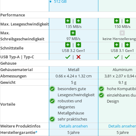
•
512 GB
Performance
Max. Lesegeschwindigkeit
135 MB/s
150 MB/s
Max.
97 MB/s
keine Herstelleran
Schreibgeschwindigkeit
Schnittstelle
USB 3.2 Gen1
USB 3.1 Gen1
USB Typ-A | Typ-C
Gehäuse
Gehäusematerial
Metall
Aluminium
Abmessungen
0.66 x 4.24 x 1.32 cm
3,81 x 2,07 x 0,94
Gewicht
5 g
9,1 g
besonders gute
hohe Kompatibil
Lesegeschwindigkeit
einziehbares du
robustes und
Design
Vorteile
elegantes
Metallgehäuse
sehr praktisches
Weitere Produktinfos
Details ansehen
Details ansehe
Herstellergarantie
*
5 Jahre
5 Jahre