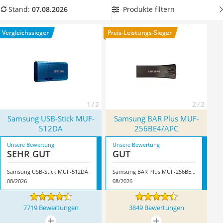
Tablets unter 200 Euro
überzeugt mit Features, die den Gebrauch sorgenfrei und
Produkte filtern
Stand:
07.08.2026
Ladekabel Typ 2 Schuko
unkompliziert machen. Mit den
Speicherkapazitäten der
Lichtwecker
Samsung-USB-Sticks von bis zu 256 GB
transportieren Sie
Vergleichssieger
Preis-Leistungs-Sieger
Acer Aspire
laut Online-Tests Ihre Daten bequem. Wählen Sie jetzt aus
Service
unserer Vergleichstabelle einen Samsung-USB-Stick mit
vielen Sicherheitseigenschaften. Überzeugt hat uns hier im
August 2026 besonders das Modell
Samsung USB-Stick MUF-
512DA
*
mit seinen Eigenschaften.
1 / 2
2 / 2
Samsung USB-Stick MUF-
Samsung BAR Plus MUF-
512DA
256BE4/APC
Unsere Bewertung
Unsere Bewertung
SEHR GUT
GUT
Samsung USB-Stick MUF-512DA
Samsung BAR Plus MUF-256BE4/APC
08/2026
08/2026
7719 Bewertungen
3849 Bewertungen