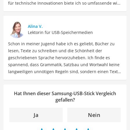
für technische Innovationen biete ich so umfassende wie
präzise Informationen zu elektronischen Geräten, Gadgets
sowie Technologien. Meine Beiträge beinhalten
detaillierte Produktvergleiche, Kaufberatungen und
Alina V.
technische Analysen, um Verbrauchern dabei zu helfen,
Lektorin für USB-Speichermedien
sowohl informierte Entscheidungen zu treffen als auch
Schon in meiner Jugend habe ich es geliebt, Bücher zu
die besten elektronischen Lösungen für ihre Bedürfnisse
lesen, Texte zu schreiben und die Schönheit der
zu finden.
geschriebenen Sprache hervorzuheben. Ich finde es
Der Samsung-USB-Stick-Vergleich ist aus unserer Sicht
spannend, dass Grammatik, Satzbau und Wortwahl keine
besonders empfehlenswert für
Technikfans
.
langweiligen unnötigen Regeln sind, sondern einen Text
zum Leben erwecken können. Deshalb habe ich es mir
zur Aufgabe gemacht, mein Know How und die Liebe zum
geschriebenen Wort als Lektorin bei VGL in unsere Texte
Hat Ihnen dieser Samsung-USB-Stick Vergleich
einfließen zu lassen. Mit meinem Auge für
gefallen?
Detailgenauigkeit und sprachliche Präzision unterstütze
ich unser Redaktionsteam dabei, qualitativ hochwertige
Ja
Nein
und fehlerfreie Inhalte zu liefern. Dabei liebe ich es,
meinen Wissensschatz immer mehr zu erweitern und