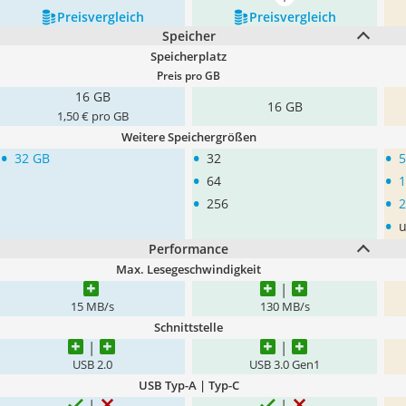
mehr anzeigen
Preis­vergleich
Preis­vergleich
Speicher
Speicherplatz
Preis pro GB
16 GB
16 GB
1,50 € pro GB
Weitere Speichergrößen
•
•
•
32 GB
32
5
•
•
64
1
•
•
256
2
•
u
Performance
Max. Lesegeschwindigkeit
15 MB/s
130 MB/s
Schnittstelle
USB 2.0
USB 3.0 Gen1
USB Typ-A | Typ-C