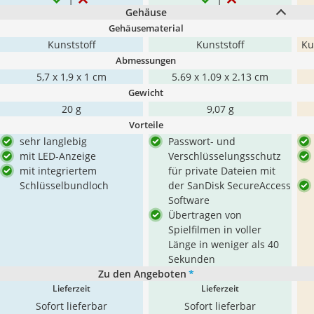
Gehäuse
Gehäusematerial
Kunststoff
Kunststoff
Ku
Abmessungen
5,7 x 1,9 x 1 cm
5.69 x 1.09 x 2.13 cm
Gewicht
‎20 g
9,07 g
Vorteile
sehr langlebig
Passwort- und
mit LED-Anzeige
Verschlüsselungsschutz
mit integriertem
für private Dateien mit
Schlüsselbundloch
der SanDisk SecureAccess
Software
Übertragen von
Spielfilmen in voller
Länge in weniger als 40
Sekunden
Zu den Angeboten
*
Lieferzeit
Lieferzeit
Sofort lieferbar
Sofort lieferbar