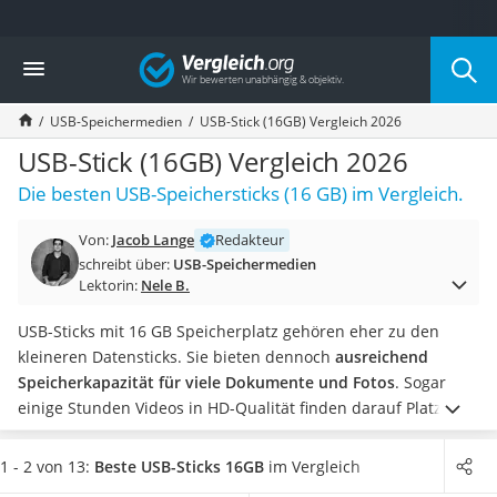
Die beliebtesten Vergleiche nach Kategorie
Vergleich
Elektronik
Powerstation
USB-Speichermedien
USB-Stick (16GB) Vergleich 2026
Monitor 32 Zoll 4K
Fernseher
USB-Stick (16GB) Vergleich 2026
Drucker
Die besten USB-Speichersticks (16 GB) im Vergleich.
Desktop-PC
Monitor
Von:
Jacob Lange
Redakteur
Diascanner
schreibt über:
USB-Speichermedien
Laser-Multifunktionsdrucker
Lektorin:
Nele B.
Powerline-Adapter
Powerstation mit Solarpanel
USB-Sticks mit 16 GB Speicherplatz gehören eher zu den
Gaming-PC
kleineren Datensticks. Sie bieten dennoch
ausreichend
Soundbar
Speicherkapazität für viele Dokumente und Fotos
. Sogar
17-Zoll-Laptop
einige Stunden Videos in HD-Qualität finden darauf Platz.
Satellitenschüssel
Ideal sind USB-Sticks laut Online-Tests für den
Gaming-Headset
Datentransport. Sie sind
deutlich kompakter als HDDs,
1 - 2 von 13:
Beste USB-Sticks 16GB
im Vergleich
Schnurloses Telefon
zudem robuster
. Auch SSDs stellen sie hinsichtlich