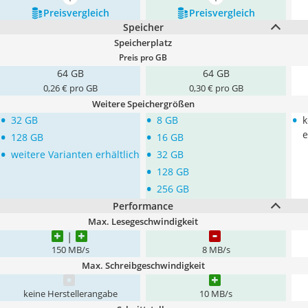
mehr anzeigen
mehr anzeigen
Preis­vergleich
Preis­vergleich
Speicher
Speicherplatz
Preis pro GB
64 GB
64 GB
0,26 € pro GB
0,30 € pro GB
Weitere Speichergrößen
•
•
•
32 GB
8 GB
k
•
•
e
128 GB
16 GB
•
•
weitere Varianten erhältlich
32 GB
•
128 GB
•
256 GB
Performance
Max. Lesegeschwindigkeit
150 MB/s
8 MB/s
Max. Schreibgeschwindigkeit
keine Herstellerangabe
10 MB/s