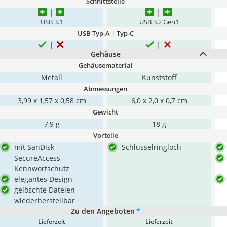
Schnittstelle
USB 3.1
USB 3.2 Gen1
USB Typ-A | Typ-C
Gehäuse
Gehäusematerial
Metall
Kunststoff
Abmessungen
3,99 x 1,57 x 0,58 cm
6,0 x 2,0 x 0,7 cm
Gewicht
7,9 g
18 g
Vorteile
mit SanDisk
Schlüsselringloch
SecureAccess-
Kennwortschutz
elegantes Design
gelöschte Dateien
wiederherstellbar
Zu den Angeboten
*
Lieferzeit
Lieferzeit