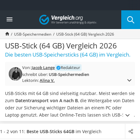
Die beliebtesten Vergleiche nach Kategorie
Vergleich
Elektronik
Powerstation
USB-Speichermedien
USB-Stick (64 GB) Vergleich 2026
Monitor 32 Zoll 4K
Fernseher
USB-Stick (64 GB) Vergleich 2026
Drucker
Die besten USB-Speichersticks (64 GB) im Vergleich.
Desktop-PC
Monitor
Von:
Jacob Lange
Redakteur
Diascanner
schreibt über:
USB-Speichermedien
Laser-Multifunktionsdrucker
Lektorin:
Alina V.
Powerline-Adapter
Powerstation mit Solarpanel
USB-Sticks mit 64 GB sind vielseitig nutzbar. Meist werden sie
Gaming-PC
zum
Datentransport von A nach B
, die Weitergabe von Daten
Soundbar
oder zur Sicherung wichtiger Dateien an einem PC oder
17-Zoll-Laptop
Laptop genutzt. Aber laut Online-Tests lassen sich USB-Sticks
Satellitenschüssel
auch
an vielen weiteren Geräten nutzen
, z. B. Smart-TVs.
Der
Gaming-Headset
große Vorteil von USB-Sticks im Vergleich zu anderen
1 - 2 von 11:
Beste USB-Sticks 64GB
im Vergleich
Schnurloses Telefon
externen Speicherlösungen wie Festplatten sind die