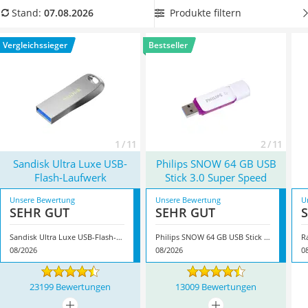
Tablets unter 200 Euro
kompakten Abmessungen und das geringe Gewicht
.
Produkte filtern
Stand:
07.08.2026
Ladekabel Typ 2 Schuko
Entscheiden Sie sich für einen 64-GB-USB-Stick mit
Lichtwecker
Schlüssellochring aus unserem Vergleich, wenn Sie den
Vergleichssieger
Bestseller
Acer Aspire
Speicher bequem an Ihrem Schlüsselbund mitnehmen
Service
möchten. Überzeugt hat uns hier im August 2026 besonders
das Modell
Sandisk Ultra Luxe USB-Flash-Laufwerk
*
mit
seinen Eigenschaften.
1 / 11
2 / 11
Sandisk Ultra Luxe USB-
Philips SNOW 64 GB USB
Flash-Laufwerk
Stick 3.0 Super Speed
Unsere Bewertung
Unsere Bewertung
U
SEHR GUT
SEHR GUT
Sandisk Ultra Luxe USB-Flash-Laufwerk
Philips SNOW 64 GB USB Stick 3.0 Super Speed
R
08/2026
08/2026
0
23199 Bewertungen
13009 Bewertungen