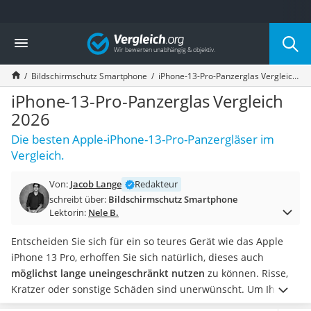
Die beliebtesten Vergleiche nach Kategorie
Vergleich
Elektronik
Powerstation
Bildschirmschutz Smartphone
iPhone-13-Pro-Panzerglas Vergleich 2026
Monitor 32 Zoll 4K
Fernseher
iPhone-13-Pro-Panzerglas Vergleich
Drucker
2026
Desktop-PC
Die besten Apple-iPhone-13-Pro-Panzergläser im
Monitor
Vergleich.
Diascanner
Laser-Multifunktionsdrucker
Von:
Jacob Lange
Redakteur
Powerline-Adapter
schreibt über:
Bildschirmschutz Smartphone
Powerstation mit Solarpanel
Lektorin:
Nele B.
Gaming-PC
Soundbar
Entscheiden Sie sich für ein so teures Gerät wie das Apple
17-Zoll-Laptop
iPhone 13 Pro, erhoffen Sie sich natürlich, dieses auch
Satellitenschüssel
möglichst lange uneingeschränkt nutzen
zu können. Risse,
Gaming-Headset
Kratzer oder sonstige Schäden sind unerwünscht. Um Ihr
Schnurloses Telefon
Smartphone bestmöglich davor zu schützen, empfehlen