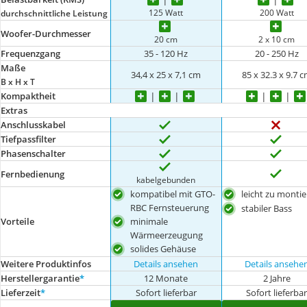
125 Watt
200 Watt
durchschnittliche Leistung
Woofer-Durchmesser
20 cm
2 x 10 cm
Frequenzgang
35 - 120 Hz
20 - 250 Hz
Maße
34,4 x 25 x 7,1 cm
85 x 32.3 x 9.7 
B x H x T
Kompaktheit
Extras
Anschlusskabel
Tiefpassfilter
Phasenschalter
Fernbedienung
kabelgebunden
kompatibel mit GTO-
leicht zu monti
RBC Fernsteuerung
stabiler Bass
minimale
Vorteile
Wärmeerzeugung
solides Gehäuse
Weitere Produktinfos
Details ansehen
Details ansehe
Herstellergarantie
*
12 Monate
2 Jahre
Lieferzeit
*
Sofort lieferbar
Sofort lieferba