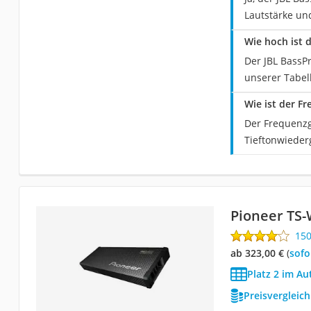
Lautstärke un
Wie hoch ist 
Der JBL BassP
unserer Tabell
Wie ist der F
Der Frequenzg
Tieftonwieder
Pioneer TS
15
ab 323,00 €
(
Sof
Platz 2 im A
Preisvergleic