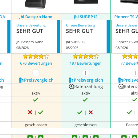
0DA
Jbl Basspro Nano
Jbl SUBBP12
Pioneer TS
Unsere Bewertung
Unsere Bewertung
Unsere Bewer
SEHR GUT
SEHR GUT
SEHR G
Jbl Basspro Nano
Jbl SUBBP12
Pioneer TS-W
08/2026
08/2026
08/2026
en
670 Bewertungen
197 Bewertungen
77 Bewer
nzeigen
mehr anzeigen
mehr anzeigen
m
ch
Preis­vergleich
Preis­vergleich
Preis­v
ng
Ratenzahlung
Raten
aktiv
aktiv
akt
geschlossen
geschlossen
Bassre