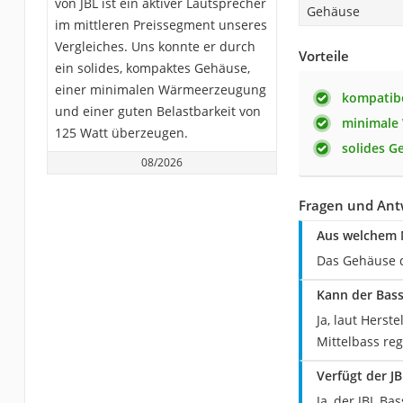
von JBL ist ein aktiver Lautsprecher
Gehäuse
im mittleren Preissegment unseres
Vergleiches. Uns konnte er durch
Vorteile
ein solides, kompaktes Gehäuse,
einer minimalen Wärmeerzeugung
kompatib
und einer guten Belastbarkeit von
minimale
125 Watt überzeugen.
solides G
08/2026
Fragen und Antw
Aus welchem M
Das Gehäuse d
Kann der Bass
Ja, laut Herst
Mittelbass reg
Verfügt der J
Ja, der JBL B