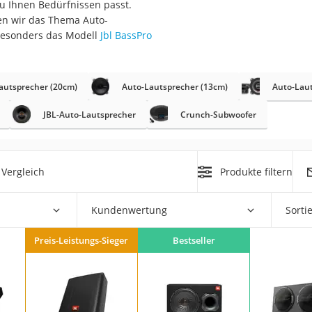
u Ihnen Bedürfnissen passt.
en wir das Thema Auto-
 besonders das Modell
Jbl BassPro
autsprecher (20cm)
Auto-Lautsprecher (13cm)
Auto-Laut
JBL-Auto-Lautsprecher
Crunch-Subwoofer
on
Euro
chuko
Vergleich
Produkte filtern
Kundenwertung
Sorti
Preis-Leistungs-Sieger
Bestseller