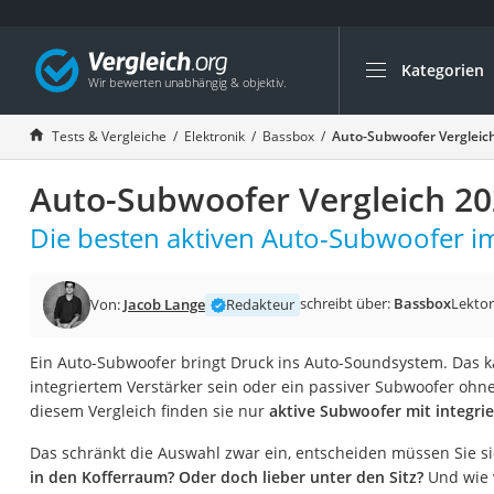
Kategorien
Die beliebtesten V
Elektronik
Tests & Vergleiche
Elektronik
Bassbox
Auto-Subwoofer Vergleic
Powerstation
Auto-Subwoofer Vergleich 2
Monitor 32 Zoll 4K
Fernseher
Die besten aktiven Auto-Subwoofer im
Drucker
Desktop-PC
schreibt über:
Bassbox
Lektor
Von:
Jacob Lange
Redakteur
Monitor
Ein Auto-Subwoofer bringt Druck ins Auto-Soundsystem. Das k
Diascanner
integriertem Verstärker sein oder ein passiver Subwoofer ohne 
Laser-Multifunkti
diesem Vergleich finden sie nur
aktive Subwoofer mit integri
Powerline-Adapter
Das schränkt die Auswahl zwar ein, entscheiden müssen Sie 
Powerstation mit 
in den Kofferraum? Oder doch lieber unter den Sitz?
Und wie v