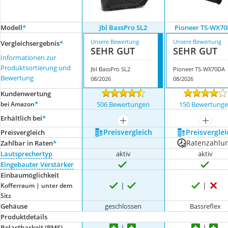
Modell
*
Jbl BassPro SL2
Pioneer TS-WX7
Unsere Bewertung
Unsere Bewertung
Vergleichsergebnis
*
SEHR GUT
SEHR GUT
Informationen zur
Produktsortierung und
Jbl BassPro SL2
Pioneer TS-WX70DA
Bewertung
08/2026
08/2026
Kundenwertung
*
bei Amazon
506 Bewertungen
150 Bewertung
Erhältlich bei
*
mehr anzeigen
mehr a
Preis­vergleich
Preis­verglei
Preis­vergleich
Ratenzahlu
Zahlbar in Raten
*
Lautsprechertyp
aktiv
aktiv
Eingebauter Verstärker
Einbaumöglichkeit
Kofferraum | unter dem
Sitz
Gehäuse
geschlossen
Bassreflex
Produktdetails
Belastbarkeit (RMS)