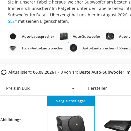
Sie in unserer Tabelle heraus, welcher Subwoofer am besten z
Gaming-PC
Immernoch unsicher? Im Ratgeber unter der Tabelle beleucht
Soundbar
Subwoofer im Detail. Überzeugt hat uns hier im August 2026
SL2
*
mit seinen Eigenschaften.
17-Zoll-Laptop
Satellitenschüssel
Auto-Lautsprecher
Auto-Subwoofer
Auto-L
Gaming-Headset
Focal-Auto-Lautsprecher
Auto-Lautsprecher (165mm)
Schnurloses Telef
Tablets unter 200 
Ladekabel Typ 2 S
Aktualisiert:
06.08.2026
1 - 8 von 14:
Beste Auto-Subwoofer
im 
Lichtwecker
Preis in EUR
Hersteller
Acer Aspire
Service
Vergleichssieger
Abbildung
*