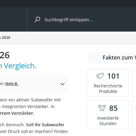
ergleiche nach Kategorie
h 2026
026
Fakten zum 
 Vergleich.
101
in:
Nele B.
Recherchierte
Produkte
ann ein aktiver Subwoofer mit
85
integrierten Verstärker. In
onsdrucker
ertem Verstärker.
Investierte
Stunden
sich dennoch.
Soll Ihr Subwoofer
Solarpanel
iel Druck soll er machen? Finden