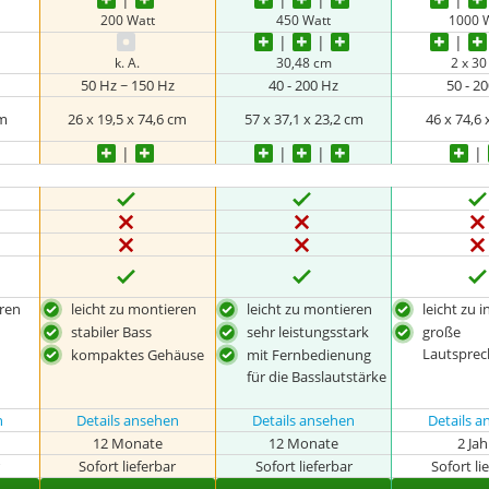
200 Watt
450 Watt
1000 
k. A.
30,48 cm
2 x 3
50 Hz ~ 150 Hz
40 - 200 Hz
50 - 2
cm
26 x 19,5 x 74,6 cm
57 x 37,1 x 23,2 cm
46 x 74,6
eren
leicht zu montieren
leicht zu montieren
leicht zu i
stabiler Bass
sehr leistungsstark
große
Lautsprec
kompaktes Gehäuse
mit Fernbedienung
für die Basslautstärke
n
Details ansehen
Details ansehen
Details 
12 Monate
12 Monate
2 Ja
r
Sofort lieferbar
Sofort lieferbar
Sofort li