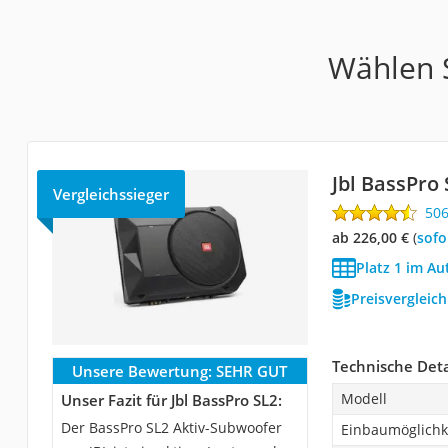
Wählen S
Jbl BassPro 
Vergleichssieger
50
ab 226,00 €
(
Sof
Platz 1 im A
Preisvergleic
Technische Deta
Unsere Bewertung:
SEHR GUT
Modell
Unser Fazit für Jbl BassPro SL2:
Der BassPro SL2 Aktiv-Subwoofer
Einbaumöglichk