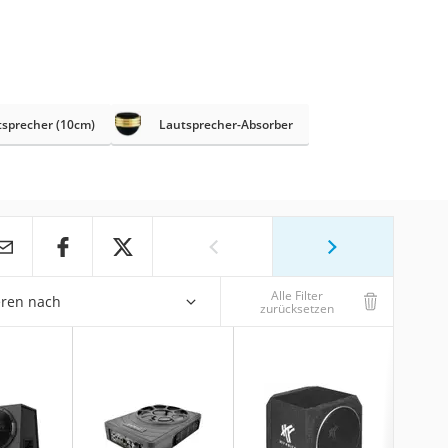
sprecher (10cm)
Lautsprecher-Absorber
Alle Filter
eren nach
zurücksetzen