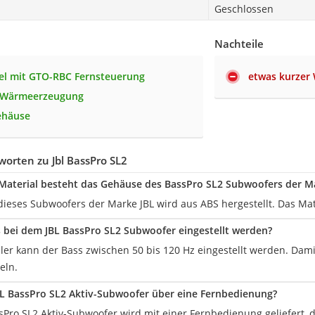
Geschlossen
Nachteile
el mit GTO-RBC Fernsteuerung
etwas kurzer
 Wärmeerzeugung
ehäuse
orten zu Jbl BassPro SL2
aterial besteht das Gehäuse des BassPro SL2 Subwoofers der M
ieses Subwoofers der Marke JBL wird aus ABS hergestellt. Das Mate
 bei dem JBL BassPro SL2 Subwoofer eingestellt werden?
eller kann der Bass zwischen 50 bis 120 Hz eingestellt werden. Dam
eln.
BL BassPro SL2 Aktiv-Subwoofer über eine Fernbedienung?
assPro SL2 Aktiv-Subwoofer wird mit einer Fernbedienung geliefert