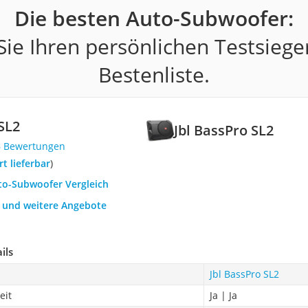
Die besten Auto-Subwoofer:
ie Ihren persönlichen Testsiege
Bestenliste.
SL2
Jbl BassPro SL2
6 Bewertungen
ort lieferbar
)
uto-Subwoofer Vergleich
h und weitere Angebote
ils
Jbl BassPro SL2
eit
Ja | Ja