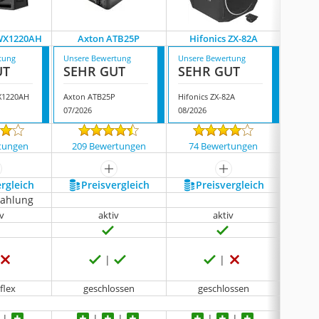
-WX1220AH
Axton ATB25P
Hifonics ZX-82A
Pion
tung
Unsere Bewertung
Unsere Bewertung
Unsere
UT
SEHR GUT
SEHR GUT
SEH
X1220AH
Axton ATB25P
Hifonics ZX-82A
Pionee
07/2026
08/2026
08/202
tungen
209 Bewertungen
74 Bewertungen
1046
ehr anzeigen
mehr anzeigen
mehr anzeigen
ergleich
Preis­vergleich
Preis­vergleich
P
zahlung
iv
aktiv
aktiv
flex
geschlossen
geschlossen
Gehä