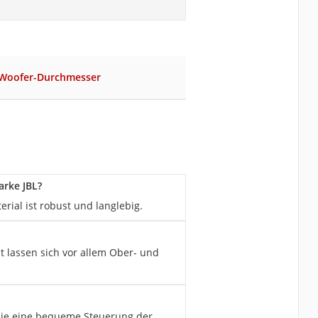
 Woofer-Durchmesser
arke JBL?
rial ist robust und langlebig.
it lassen sich vor allem Ober- und
, die eine bequeme Steuerung der