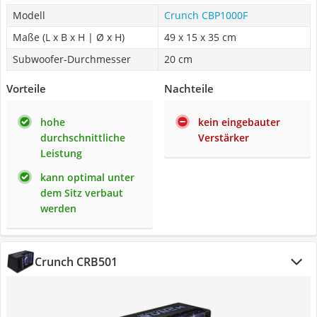
Modell
Crunch CBP1000F
Maße (L x B x H | Ø x H)
49 x 15 x 35 cm
Subwoofer-Durchmesser
20 cm
Vorteile
Nachteile
hohe
kein eingebauter
durchschnittliche
Verstärker
Leistung
kann optimal unter
dem Sitz verbaut
werden
Crunch CRB501