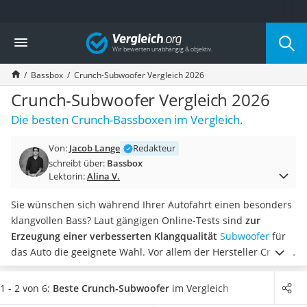
Die beliebtesten Vergleiche nach Kategorie
Vergleich
Elektronik
Powerstation
Bassbox
Crunch-Subwoofer Vergleich 2026
Monitor 32 Zoll 4K
Fernseher
Crunch-Subwoofer Vergleich 2026
Drucker
Die besten Crunch-Bassboxen im Vergleich.
Desktop-PC
Monitor
Von:
Jacob Lange
Redakteur
Diascanner
schreibt über:
Bassbox
Laser-Multifunktionsdrucker
Lektorin:
Alina V.
Powerline-Adapter
Powerstation mit Solarpanel
Sie wünschen sich während Ihrer Autofahrt einen besonders
Gaming-PC
klangvollen Bass? Laut gängigen Online-Tests sind
zur
Soundbar
Erzeugung einer verbesserten Klangqualität
Subwoofer
für
17-Zoll-Laptop
das Auto die geeignete Wahl. Vor allem der Hersteller Crunch
Satellitenschüssel
setzt sich durch hochwertige Subwoofer auf dem Markt
Gaming-Headset
durch. Den Crunch-Subwoofer können Sie je nach Modell in
1 - 2 von 6:
Beste Crunch-Subwoofer
im Vergleich
Schnurloses Telefon
der Reserveradmulde, unter dem Sitz oder auch im