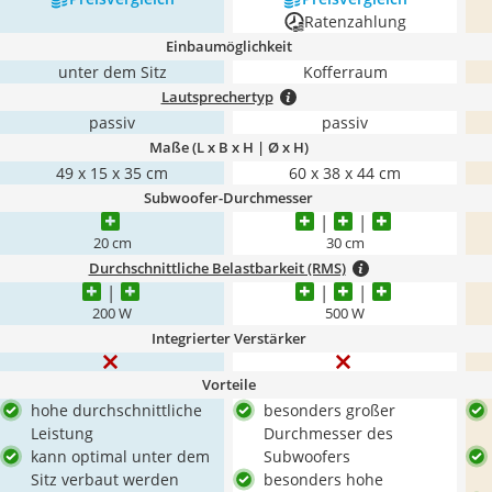
Ratenzahlung
Einbaumöglichkeit
unter dem Sitz
Kofferraum
Lautsprechertyp
passiv
passiv
Maße (L x B x H | Ø x H)
49 x 15 x 35 cm
60 x 38 x 44 cm
Subwoofer-Durchmesser
20 cm
30 cm
Durchschnittliche Belastbarkeit (RMS)
200 W
500 W
Integrierter Verstärker
Vorteile
hohe durchschnittliche
besonders großer
Leistung
Durchmesser des
kann optimal unter dem
Subwoofers
Sitz verbaut werden
besonders hohe