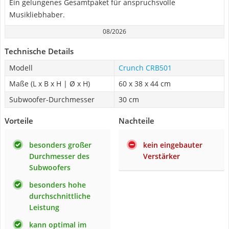
Ein gelungenes Gesamtpaket für anspruchsvolle
Musikliebhaber.
08/2026
Technische Details
Modell
Crunch CRB501
Maße (L x B x H | Ø x H)
60 x 38 x 44 cm
Subwoofer-Durchmesser
30 cm
Vorteile
Nachteile
besonders großer
kein eingebauter
Durchmesser des
Verstärker
Subwoofers
besonders hohe
durchschnittliche
Leistung
kann optimal im