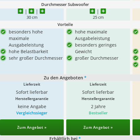
Durchmesser Subwoofer
30 cm
25 cm
Vorteile
besonders hohe
hohe maximale
maximale
Ausgabeleistung
Ausgabeleistung
besonders geringes
hohe Belastbarkeit
Gewicht
sehr großer Durchmesser
großer Durchmesser
Zu den Angeboten
*
Lieferzeit
Lieferzeit
Sofort lieferbar
Sofort lieferbar
Herstellergarantie
Herstellergarantie
keine Angabe
2 Jahre
Vergleichssieger
Bestseller
Zum Angebot »
Zum Angebot »
Erhältlich bei
*