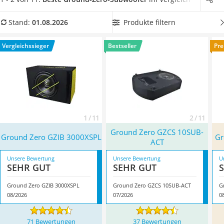
Tablets unter 200 Euro
Lautsprechers
.
Wählen Sie jetzt aus unserer
Ladekabel Typ 2 Schuko
Vergleichstabelle einen
aktiven Ground-Zero-Subwoofer
, um
Produkte filtern
Stand:
01.08.2026
Lichtwecker
sich keinen externen Verstärker kaufen zu müssen.
Acer Aspire
Überzeugt hat uns hier im August 2026 besonders das
Vergleichssieger
Bestseller
Pre
Service
Modell
Ground Zero GZIB 3000XSPL
*
mit seinen
Eigenschaften.
1 / 11
2 / 11
Ground Zero GZCS 10SUB-
Ground Zero GZIB 3000XSPL
Gr
ACT
Unsere Bewertung
Unsere Bewertung
U
SEHR GUT
SEHR GUT
Ground Zero GZIB 3000XSPL
Ground Zero GZCS 10SUB-ACT
G
08/2026
07/2026
0
71 Bewertungen
37 Bewertungen