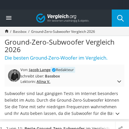
Die beliebtesten Vergleiche nach Kategorie
Vergleich
Elektronik
Powerstation
Bassbox
Ground-Zero-Subwoofer Vergleich 2026
Monitor 32 Zoll 4K
Fernseher
Ground-Zero-Subwoofer Vergleich
Drucker
2026
Desktop-PC
Die besten Ground-Zero-Woofer im Vergleich.
Monitor
Diascanner
Von:
Jacob Lange
Redakteur
Laser-Multifunktionsdrucker
schreibt über:
Bassbox
Powerline-Adapter
Lektorin:
Alina V.
Powerstation mit Solarpanel
Gaming-PC
Subwoofer sind laut gängigen Tests im Internet besonders
Soundbar
beliebt im Auto. Durch die Ground-Zero-Subwoofer können
17-Zoll-Laptop
Sie die Töne mit sehr niedrigen Frequenzen wahrnehmen
Satellitenschüssel
und Ihr Auto beben lassen, da die Subwoofer für die Bässe
Gaming-Headset
verantwortlich sind. Der
Subwoofer
erzeugt nicht nur Bässe,
Schnurloses Telefon
sondern verbessert zudem noch die Qualität des
1 - 2 von 11:
Beste Ground-Zero-Subwoofer
im Vergleich