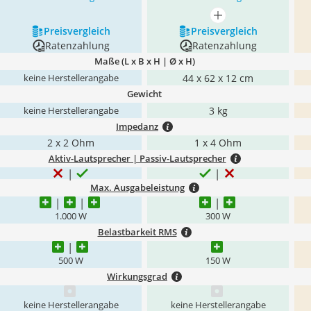
mehr anzeigen
Preis­vergleich
Preis­vergleich
Ratenzahlung
Ratenzahlung
Maße (L x B x H | Ø x H)
44 x 62 x 12 cm
keine Herstellerangabe
Gewicht
3 kg
keine Herstellerangabe
Impedanz
2 x 2 Ohm
1 x 4 Ohm
Aktiv-Lautsprecher | Passiv-Lautsprecher
Max. Ausgabeleistung
1.000 W
300 W
Belastbarkeit RMS
500 W
150 W
Wirkungsgrad
keine Herstellerangabe
keine Herstellerangabe