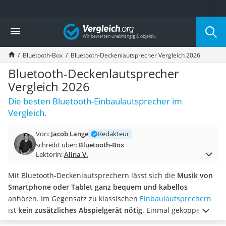
Die beliebtesten Vergleiche nach Kategorie
Vergleich
Elektronik
Powerstation
Bluetooth-Box
Bluetooth-Deckenlautsprecher Vergleich 2026
Monitor 32 Zoll 4K
Fernseher
Bluetooth-Deckenlautsprecher
Drucker
Vergleich 2026
Desktop-PC
Die besten Bluetooth-Einbaulautsprecher im
Monitor
Vergleich.
Diascanner
Laser-Multifunktionsdrucker
Von:
Jacob Lange
Redakteur
Powerline-Adapter
schreibt über:
Bluetooth-Box
Powerstation mit Solarpanel
Lektorin:
Alina V.
Gaming-PC
Soundbar
Mit Bluetooth-Deckenlautsprechern lässt sich die
Musik von
17-Zoll-Laptop
Smartphone oder Tablet ganz bequem und kabellos
Satellitenschüssel
anhören. Im Gegensatz zu klassischen
Einbaulautsprechern
Gaming-Headset
ist
kein zusätzliches Abspielgerät nötig
. Einmal gekoppelt
Schnurloses Telefon
reicht es, mit dem Smartphone in der Nähe zu sein, um die