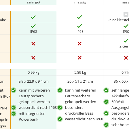
sehr gut
massig
mass
gabe
keine Herste
IP68
IP68
IP6
2 Ger
0,99 kg
5,89 kg
6,7 
 cm
9,9 x 22,9 x 9,4 cm
26 x 51 x 21 cm
36 x 60 
it
kann mit weiteren
kann mit weiteren
sehr lang
Lautsprechern
Lautsprechern
Akkulaufz
h IP67
gekoppelt werden
gekoppelt werden
60 Watt
wasserdicht nach IP68
besonders
Ausgangsl
rere
druckvoller Bass
besonder
mit integrierter
r
wasserdicht nach IP68
druckvolle
Powerbank
ppeln
sehr hohe
iges