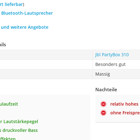
ort lieferbar
)
L Bluetooth-Lautsprecher
h und weitere Angebote
ils
Jbl PartyBox 310
Besonders gut
Massig
Nachteile
ulaufzeit
relativ hohes
ohne Freispr
r Lautstärkepegel
 druckvoller Bass
effekten