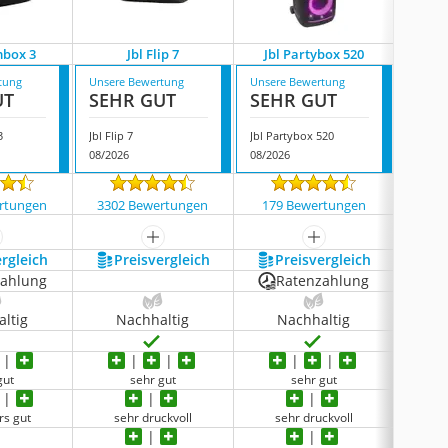
mbox 3
Jbl Flip 7
Jbl Partybox 520
Jbl C
tung
Unsere Bewertung
Unsere Bewertung
Unsere
UT
SEHR GUT
SEHR GUT
SEH
3
Jbl Flip 7
Jbl Partybox 520
Jbl Cha
08/2026
08/2026
08/202
rtungen
3302 Bewertungen
179 Bewertungen
4325
ehr anzeigen
mehr anzeigen
mehr anzeigen
ergleich
Preis­vergleich
Preis­vergleich
P
zahlung
Ratenzahlung
ltig
Nachhaltig
Nachhaltig
N
gut
sehr gut
sehr gut
rs gut
sehr druckvoll
sehr druckvoll