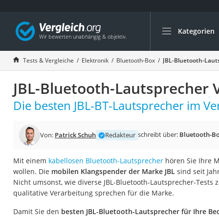
Kategorien
Die beliebtesten V
Elektronik
Tests & Vergleiche
Elektronik
Bluetooth-Box
JBL-Bluetooth-Laut
Powerstation
JBL-Bluetooth-Lautsprecher 
Monitor 32 Zoll 4K
Fernseher
Die besten JBL-BT-Lautsprecher im Ver
Drucker
Desktop-PC
schreibt über:
Bluetooth-B
Von:
Patrick Schuh
Redakteur
Monitor
Mit einem
kabellosen Bluetooth-Lautsprecher
hören Sie Ihre M
Diascanner
wollen. Die
mobilen Klangspender der Marke JBL
sind seit Jah
Laser-Multifunkti
Nicht umsonst, wie diverse JBL-Bluetooth-Lautsprecher-Tests z
qualitative Verarbeitung sprechen für die Marke.
Powerline-Adapter
Powerstation mit 
Damit Sie den
besten JBL-Bluetooth-Lautsprecher für Ihre Be