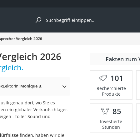
ergleiche nach Kategorie
sprecher Vergleich 2026
Vergleich 2026
Fakten zum 
gleich.
101
ox
Lektorin:
Monique B.
Recherchierte
Produkte
usik genau dort, wo Sie es
85
ren ein globaler Verkaufschlager.
onsdrucker
eigen - toller Sound und
Investierte
Stunden
Solarpanel
dürfnisse
finden, haben wir die