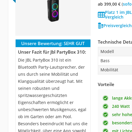
ab 399,00 €
(
Sof
Platz 1 im JB
Vergleich
Preisvergleic
Technische Deta
Unsere Bewertung:
SEHR GUT
Modell
Unser Fazit für Jbl PartyBox 310:
Die JBL PartyBox 310 ist ein
Bass
Bluetooth Party-Lautsprecher, der
Mobilität
uns durch seine Mobilität und
Klangqualität überzeugt hat. Mit
Vorteile
seinen robusten und
spritzwassergeschützten
lange Akk
Eigenschaften ermöglicht er
240 Watt
unbeschwerten Musikgenuss, egal
sehr hohe
ob im Garten oder am Pool.
besonders
Besonders beeindruckt hat uns die
Möglichkeit, über eine App sowohl
mit Licht