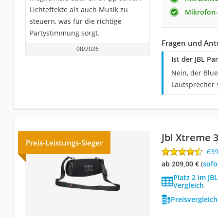
Lichteffekte als auch Musik zu
Mikrofon-
steuern, was für die richtige
Partystimmung sorgt.
Fragen und Antw
08/2026
Ist der JBL P
Nein, der Blue
Lautsprecher 
Jbl Xtreme 
Preis-Leistungs-Sieger
63
ab 209,00 €
(
Sof
Platz 2 im JB
Vergleich
Preisvergleic