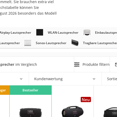
mmelt. Sie brauchen extra viel
ichstabelle können Sie
ugust 2026 besonders das Modell
Airplay-Lautsprecher
WLAN-Lautsprecher
Einbaulautspr
-Lautsprecher
Sonos-Lautsprecher
Tragbare Lautspreche
on
Euro
chuko
sprecher
im Vergleich
Produkte filtern
Kundenwertung
Sorti
eger
Bestseller
Neu