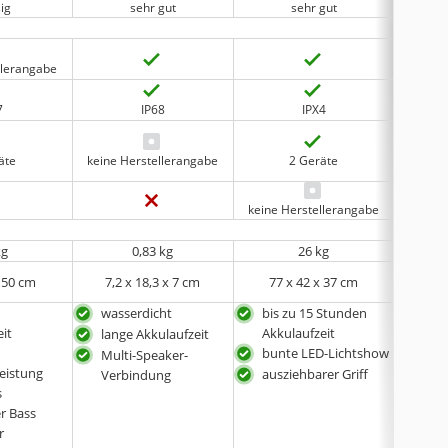
ig
sehr gut
sehr gut
llerangabe
7
IP68
IPX4
äte
keine Herstellerangabe
2 Geräte
keine Herstellerangabe
kg
0,83 kg
26 kg
x 50 cm
7,2 x 18,3 x 7 cm
77 x 42 x 37 cm
21,3
e
wasserdicht
bis zu 15 Stunden
lang
eit
Akkulaufzeit
lange Akkulaufzeit
mit 
bunte LED-Lichtshow
Pow
Multi-Speaker-
eistung
ausziehbarer Griff
was
Verbindung
s
tra
r Bass
gute
r
sat