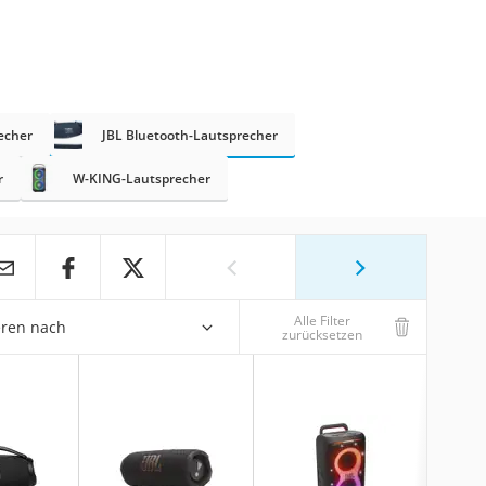
echer
JBL Bluetooth-Lautsprecher
r
W-KING-Lautsprecher
Alle Filter
eren nach
zurücksetzen