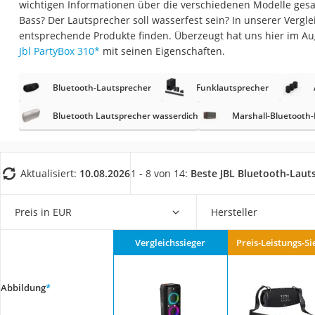
wichtigen Informationen über die verschiedenen Modelle gesa
Gaming-PC
Bass? Der Lautsprecher soll wasserfest sein? In unserer Vergle
Soundbar
entsprechende Produkte finden. Überzeugt hat uns hier im A
Jbl PartyBox 310
*
mit seinen Eigenschaften.
17-Zoll-Laptop
Satellitenschüssel
Bluetooth-Lautsprecher
Funklautsprecher
Gaming-Headset
Bluetooth Lautsprecher wasserdicht
Marshall-Bluetooth
Schnurloses Telef
Tablets unter 200 
Ladekabel Typ 2 S
Aktualisiert:
10.08.2026
1 - 8 von 14:
Beste JBL Bluetooth-Laut
Lichtwecker
Preis in EUR
Hersteller
Acer Aspire
Service
Vergleichssieger
Preis-Leistungs-Si
Abbildung
*