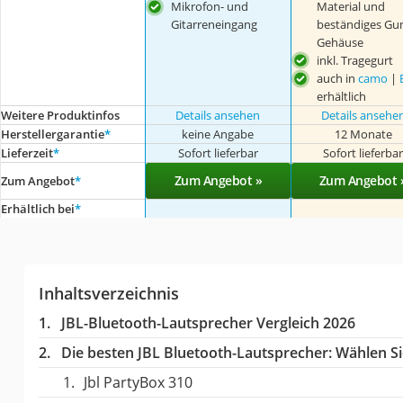
Material und
Mikrofon- und
beständiges Gu
Gitarreneingang
Gehäuse
inkl. Tragegurt
auch in
camo
|
erhältlich
Weitere Produktinfos
Details ansehen
Details ansehe
Herstellergarantie
*
keine Angabe
12 Monate
Lieferzeit
*
Sofort lieferbar
Sofort lieferba
Zum Angebot »
Zum Angebot 
Zum Angebot
*
Erhältlich bei
*
Inhaltsverzeichnis
JBL-Bluetooth-Lautsprecher Vergleich 2026
Die besten JBL Bluetooth-Lautsprecher:
Wählen Sie
Jbl PartyBox 310