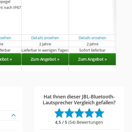
epegel
ht nach IP67
ansehen
Details ansehen
Details ansehen
Det
hre
2 Jahre
2 Jahre
eferbar
Lieferbar in wenigen Tagen
Sofort lieferbar
Sof
ebot »
Zum Angebot »
Zum Angebot »
Zu
Hat Ihnen dieser JBL-Bluetooth-
Lautsprecher Vergleich gefallen?
4,5 / 5
(54) Bewertungen