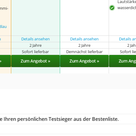
Lautstärk
wasserdic
mmi-
Blau
n
Details ansehen
Details ansehen
Details 
2 Jahre
2 Jahre
2 Ja
r
Sofort lieferbar
Demnächst lieferbar
Sofort li
»
Zum Angebot »
Zum Angebot »
Zum Ang
 Ihren persönlichen Testsieger aus der Bestenliste.