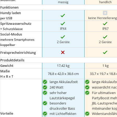
massig
handlich
Funktionen
Handy laden
keine Herstelleran
per USB
Spritzwasserschutz
IPX4
IP67
+ Schutzklasse
Social-Modus
mehrere Smartphones
2 Geräte
2 Geräte
koppelbar
Freisprecheinrichtung
Produktdetails
Gewicht
17,42 kg
1 kg
Maße
78,8 x 42,0 x 38,6 cm
33,7 x 19,7 x 18,8
H x B x T
lange Akkulaufzeit
lange Akkulaufze
240 Watt
wasserdicht nac
sehr hoher
Für ultimativen
Lautstärkepegel
PartyBoost meh
besonders
JBL-Lautspreche
druckvoller Bass
miteinander ko
Vorteile
mit Lichteffekten
Widerstandsfäh