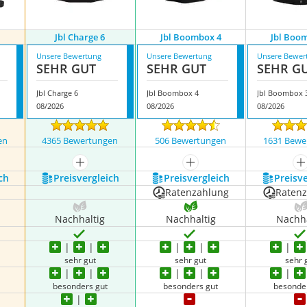
Jbl Charge 6
Jbl Boombox 4
Jbl Boo
Unsere Bewertung
Unsere Bewertung
Unsere Bewer
SEHR GUT
SEHR GUT
SEHR G
Jbl Charge 6
Jbl Boombox 4
Jbl Boombox 
08/2026
08/2026
08/2026
en
4365 Bewertungen
506 Bewertungen
1631 Bewe
nzeigen
mehr anzeigen
mehr anzeigen
m
ch
Preis­vergleich
Preis­vergleich
Preis­v
Ratenzahlung
Raten
Nachhaltig
Nachhaltig
Nachha
sehr gut
sehr gut
sehr 
besonders gut
besonders gut
besonde