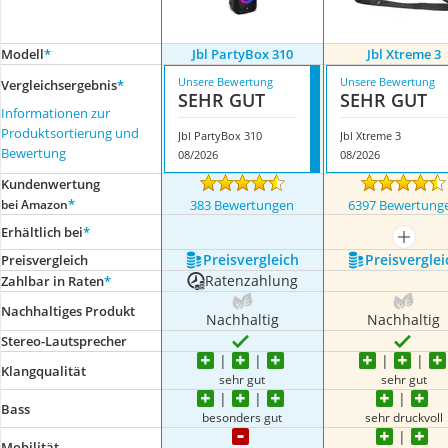
Modell
*
Jbl PartyBox 310
Jbl Xtreme 3
Unsere Bewertung
Unsere Bewertung
Vergleichsergebnis
*
SEHR GUT
SEHR GUT
Informationen zur
Produktsortierung und
Jbl PartyBox 310
Jbl Xtreme 3
Bewertung
08/2026
08/2026
Kundenwertung
*
bei Amazon
383 Bewertungen
6397 Bewertung
Erhältlich bei
*
mehr a
Preis­vergleich
Preis­verglei
Preis­vergleich
Ratenzahlung
Zahlbar in Raten
*
Nachhaltiges Produkt
Nachhaltig
Nachhaltig
Stereo-Lautsprecher
Klangqualität
sehr gut
sehr gut
Bass
besonders gut
sehr druckvoll
Mobilität