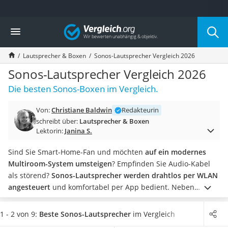
Die beliebtesten Vergleiche nach Kategorie
Vergleich
Elektronik
Powerstation
Lautsprecher & Boxen
Sonos-Lautsprecher Vergleich 2026
Monitor 32 Zoll 4K
Fernseher
Sonos-Lautsprecher Vergleich 2026
Drucker
Die besten Sonos-Boxen im Vergleich.
Desktop-PC
Monitor
Von:
Christiane Baldwin
Redakteurin
Diascanner
schreibt über:
Lautsprecher & Boxen
Laser-Multifunktionsdrucker
Lektorin:
Janina S.
Powerline-Adapter
Powerstation mit Solarpanel
Sind Sie Smart-Home-Fan und möchten
auf ein modernes
Gaming-PC
Multiroom-System umsteigen
? Empfinden Sie Audio-Kabel
Soundbar
als störend?
Sonos-Lautsprecher werden drahtlos per WLAN
17-Zoll-Laptop
angesteuert
und komfortabel per App bedient. Neben
Satellitenschüssel
klassischen Lautsprecher-Boxen bietet Sonos heute auch
Gaming-Headset
Soundbars, Subwoofer, tragbare Lautsprecher und Kopfhörer
1 - 2 von 9:
Beste Sonos-Lautsprecher
im Vergleich
Schnurloses Telefon
an.
Insider-Tipp
: Wenn Sie mehrere Sonos-Lautsprecher zu