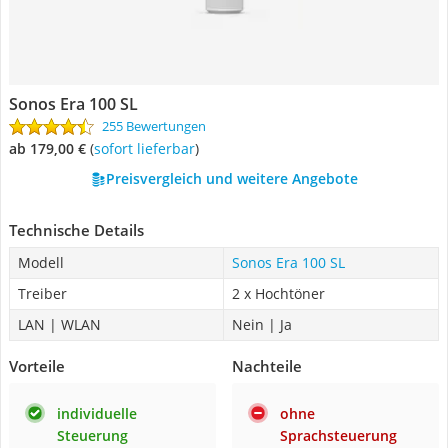
hervorragender Smart-Speaker ist, der eine ausgezeichnete
Klangqualität mit einer Vielzahl an praktischen Funktionen und
einer einfachen Integration in andere Sonos-Geräte und
Sprachassistenten kombiniert. Wenn Sie nach einem
Sonos Era 100 SL
leistungsstarken, kompakten und erschwinglichen Soundbar
255 Bewertungen
suchen, dann ist der Sonos Beam eine ausgezeichnete Wahl.
ab 179,00 €
(
Sofort lieferbar
)
Preisvergleich und weitere Angebote
Technische Details
Modell
Sonos Era 100 SL
Treiber
2 x Hochtöner
LAN | WLAN
Nein | Ja
Vorteile
Nachteile
individuelle
ohne
Steuerung
Sprachsteuerung