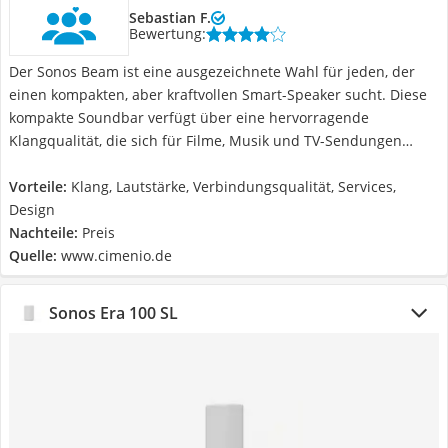
Sebastian F.
Bewertung:
Der Sonos Beam ist eine ausgezeichnete Wahl für jeden, der
einen kompakten, aber kraftvollen Smart-Speaker sucht. Diese
kompakte Soundbar verfügt über eine hervorragende
Klangqualität, die sich für Filme, Musik und TV-Sendungen
gleichermaßen eignet. Der Bass ist tief und kraftvoll, ohne dass
er überwältigend wird, und die Mitten und Höhen sind klar und
Vorteile:
Klang, Lautstärke, Verbindungsqualität, Services,
ausgewogen. Ein weiteres großartiges Merkmal des Sonos
Design
Beam ist seine Kompatibilität mit anderen Sonos-Geräten. Mit
Nachteile:
Preis
einer einfachen Integration in das bestehende Sonos-System
Quelle:
www.cimenio.de
kann der Beam in ein Multiroom-Audio-Setup eingebunden
werden, das alle Räume in Ihrem Zuhause mit Musik,
Sonos Era 100 SL
Hörbüchern oder Podcasts füllt. Eine weitere großartige
Funktion des Sonos Beam ist seine Integration von
Sprachassistenten wie Amazon Alexa und Google Assistant. Mit
nur einem Sprachbefehl können Sie Musik abspielen, Ihre
Smart-Home-Geräte steuern oder sogar Nachrichten abrufen.
Zusammenfassend lässt sich sagen, dass der Sonos Beam ein