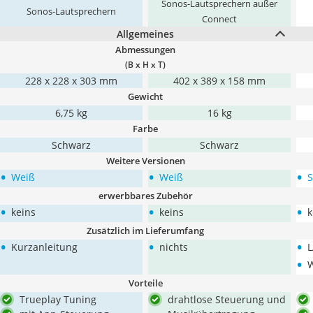
Sonos-Lautsprechern außer
Sonos-Lautsprechern
Connect
Allgemeines
Abmessungen
(B x H x T)
228 x 228 x 303 mm
402 x 389 x 158 mm
Gewicht
6,75 kg
16 kg
Farbe
Schwarz
Schwarz
Weitere Versionen
•
•
•
Weiß
Weiß
S
erwerbbares Zubehör
•
•
•
keins
keins
k
Zusätzlich im Lieferumfang
•
•
•
Kurzanleitung
nichts
L
•
Vorteile
Trueplay Tuning
drahtlose Steuerung und