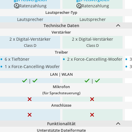
Ratenzahlung
Ratenzahlung
Lautsprecher-Typ
Lautsprecher
Lautsprecher
Technische Daten
Verstärker
2 x Digital-Verstärker
2 x Digital-Verstärker
Class D
Class D
Treiber
•
•
•
6 x Tieftöner
2 x Force-Cancelling-Woofer
3
•
•
1 x Force-Cancelling-Woofer
3
LAN | WLAN
Mikrofon
(für Sprachsteuerung)
Anschlüsse
Funktionalität
Unterstützte Dateiformate