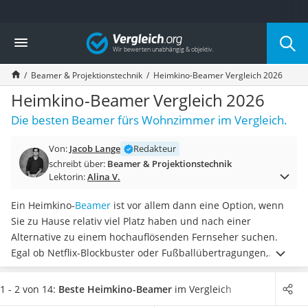
Die beliebtesten Vergleiche nach Kategorie
Vergleich
Elektronik
Powerstation
Beamer & Projektionstechnik
Heimkino-Beamer Vergleich 2026
Monitor 32 Zoll 4K
Fernseher
Heimkino-Beamer Vergleich 2026
Drucker
Die besten Beamer fürs Wohnzimmer im Vergleich.
Desktop-PC
Monitor
Von:
Jacob Lange
Redakteur
Diascanner
schreibt über:
Beamer & Projektionstechnik
Laser-Multifunktionsdrucker
Lektorin:
Alina V.
Powerline-Adapter
Powerstation mit Solarpanel
Ein Heimkino-
Beamer
ist vor allem dann eine Option, wenn
Gaming-PC
Sie zu Hause relativ viel Platz haben und nach einer
Soundbar
Alternative zu einem hochauflösenden Fernseher suchen.
17-Zoll-Laptop
Egal ob Netflix-Blockbuster oder Fußballübertragungen,
Satellitenschüssel
wichtig für das Heimkino-Erlebnis ist ein
scharfes und helles
Gaming-Headset
Bild
. Laut diversen Tests im Internet müssen sich die besten
1 - 2 von 14:
Beste Heimkino-Beamer
im Vergleich
Schnurloses Telefon
Projektoren in Bezug auf die Bildqualität
nicht mehr vor