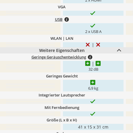
2 x HDMI
VGA
USB
2 x USB A
WLAN | LAN
Weitere Eigenschaften
Geringe Geräuschentwicklung
32 dB
Geringes Gewicht
6,9 kg
Integrierter Lautsprecher
Mit Fernbedienung
Größe (L x B x H)
41 x 15 x 31 cm