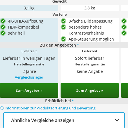
Gewicht
3,1 kg
3,8 kg
Vorteile
4K-UHD-Auflösung
8-fache Bildanpassung
HDR-kompatibel
besonders hohes
sehr hell
Kontrastverhältnis
App-Steuerung möglich
Zu den Angeboten
*
Lieferzeit
Lieferzeit
Lieferbar in wenigen Tagen
Sofort lieferbar
Herstellergarantie
Herstellergarantie
2 Jahre
keine Angabe
Vergleichssieger
Zum Angebot »
Zum Angebot »
Erhältlich bei
*
ⓘ Informationen zur Produktsortierung und Bewertung
Ähnliche Vergleiche anzeigen