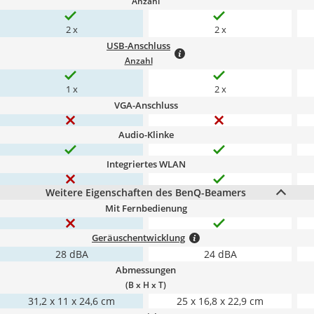
Anzahl
2 x
2 x
USB-Anschluss
Anzahl
1 x
2 x
VGA-Anschluss
Audio-Klinke
Integriertes WLAN
Weitere Eigenschaften des BenQ-Beamers
Mit Fernbedienung
Geräuschentwicklung
28 dBA
24 dBA
Abmessungen
(B x H x T)
31,2 x 11 x 24,6 cm
25 x 16,8 x 22,9 cm