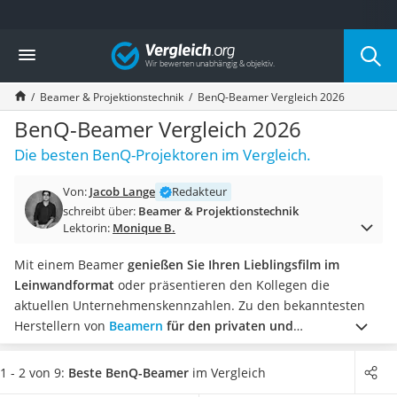
Die beliebtesten Vergleiche nach Kategorie
Vergleich
Elektronik
Powerstation
Beamer & Projektionstechnik
BenQ-Beamer Vergleich 2026
Monitor 32 Zoll 4K
Fernseher
BenQ-Beamer Vergleich 2026
Drucker
Die besten BenQ-Projektoren im Vergleich.
Desktop-PC
Monitor
Von:
Jacob Lange
Redakteur
Diascanner
schreibt über:
Beamer & Projektionstechnik
Laser-Multifunktionsdrucker
Lektorin:
Monique B.
Powerline-Adapter
Powerstation mit Solarpanel
Mit einem Beamer
genießen Sie Ihren Lieblingsfilm im
Gaming-PC
Leinwandformat
oder präsentieren den Kollegen die
Soundbar
aktuellen Unternehmenskennzahlen. Zu den bekanntesten
17-Zoll-Laptop
Herstellern von
Beamern
für den privaten und
Satellitenschüssel
professionellen Einsatz
zählt das taiwanesische
Gaming-Headset
Unternehmen BenQ.
Wie gängige Tests im Internet zeigen,
1 - 2 von 9:
Beste BenQ-Beamer
im Vergleich
Schnurloses Telefon
gelten für einen Business-Beamer dabei andere