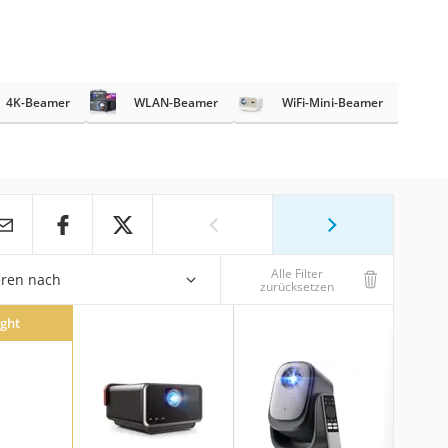
4K-Beamer
WLAN-Beamer
WiFi-Mini-Beamer
Alle Filter
eren nach
zurücksetzen
ight