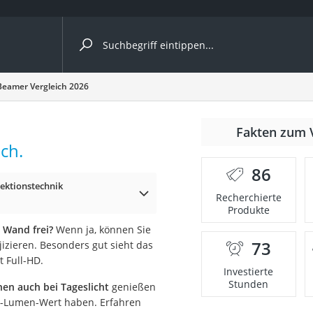
ergleiche nach Kategorie
eamer Vergleich 2026
Fakten zum 
ch.
86
ektionstechnik
Recherchierte
Produkte
 Wand frei?
Wenn ja, können Sie
73
izieren. Besonders gut sieht das
onsdrucker
t Full-HD.
Investierte
Stunden
en auch bei Tageslicht
genießen
Solarpanel
I-Lumen-Wert haben. Erfahren