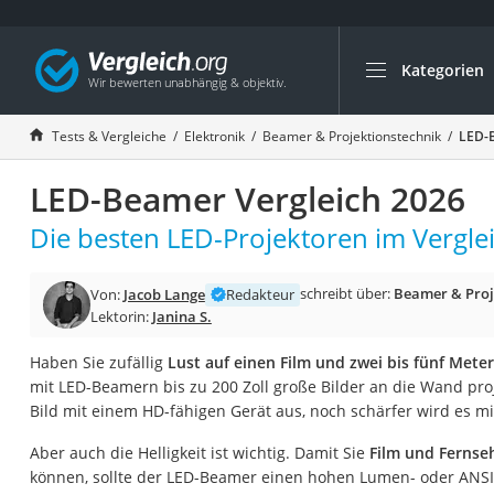
Kategorien
Die beliebtesten V
Elektronik
Tests & Vergleiche
Elektronik
Beamer & Projektionstechnik
LED-B
Powerstation
LED-Beamer Vergleich 2026
Monitor 32 Zoll 4K
Fernseher
Die besten LED-Projektoren im Verglei
Drucker
schreibt über:
Beamer & Proj
Von:
Jacob Lange
Redakteur
Desktop-PC
Lektorin:
Janina S.
Monitor
Haben Sie zufällig
Lust auf einen Film und zwei bis fünf Meter
Diascanner
mit LED-Beamern bis zu 200 Zoll große Bilder an die Wand proj
Laser-Multifunkti
Bild mit einem HD-fähigen Gerät aus, noch schärfer wird es mi
Powerline-Adapter
Aber auch die Helligkeit ist wichtig. Damit Sie
Film und Fernseh
Powerstation mit 
können, sollte der LED-Beamer einen hohen Lumen- oder ANS