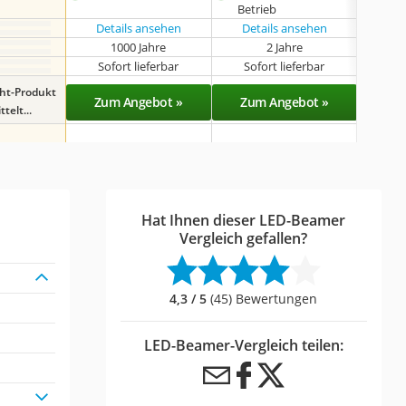
Betrieb
Kon
Details ansehen
Details ansehen
1000 Jahre
2 Jahre
k
Sofort lieferbar
Sofort lieferbar
Sof
ght-Produkt
Zum Angebot »
Zum Angebot »
Zu
telt...
Hat Ihnen dieser LED-Beamer
Vergleich gefallen?
4,3 / 5
(45) Bewertungen
LED-Beamer-Vergleich teilen: