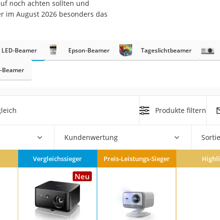
auf noch achten sollten und
ier im August 2026 besonders das
LED-Beamer
Epson-Beamer
Tageslichtbeamer
z-Beamer
on
Euro
leich
Produkte filtern
chuko
Kundenwertung
Sorti
Vergleichssieger
Preis-Leistungs-Sieger
Highl
Neu