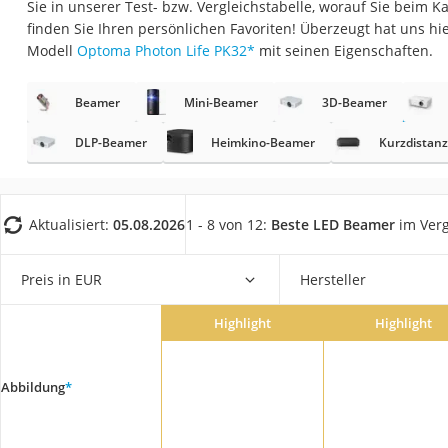
Sie in unserer Test- bzw. Vergleichstabelle, worauf Sie beim K
Gaming-PC
finden Sie Ihren persönlichen Favoriten! Überzeugt hat uns h
Soundbar
Modell
Optoma Photon Life PK32
*
mit seinen Eigenschaften.
17-Zoll-Laptop
Beamer
Mini-Beamer
3D-Beamer
Satellitenschüssel
Gaming-Headset
DLP-Beamer
Heimkino-Beamer
Kurzdistan
Schnurloses Telef
Tablets unter 200 
Aktualisiert:
05.08.2026
1 - 8 von 12:
Beste LED Beamer
im Verg
Ladekabel Typ 2 S
Lichtwecker
Preis in EUR
Hersteller
Acer Aspire
Highlight
Highlight
Service
Abbildung
*