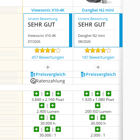
Viewsonic X10-4K
Dangbei N2 mini
Is
Unsere Bewertung
Unsere Bewertung
Unsere
SEHR GUT
SEHR GUT
SEH
Viewsonic X10-4K
Dangbei N2 mini
Isinbo
07/2026
08/2026
08/202
457 Bewertungen
187 Bewertungen
452
mehr anzeigen
mehr anzeigen
Preis­vergleich
Preis­vergleich
P
Ratenzahlung
3.840 x 2.160 Pixel
1.920 x 1.080 Pixel
1.92
2.400 Lumen
200 ISO Lumen
1.5
30.000 h
30.000 h
keine 
30.000 : 1
2.000 : 1
keine 