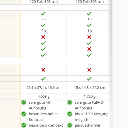
120 Zoll (305 cm)
120 Zoll (305 cm)
200
2 x
1 x
2 x
1 x
26,1 x 27,1 x 16,6 cm
15 x 14,3 x 24,2 cm
23,3 
4.008 g
1.720 g
sehr gute 4K-
sehr gute FullHD-
sehr
Auflösung
Auflösung
Auf
besonders hoher
bis zu 190° Neigung
HDR
Kontrast
möglich
Unt
besonders kompakt
geräuscharmer
Blue