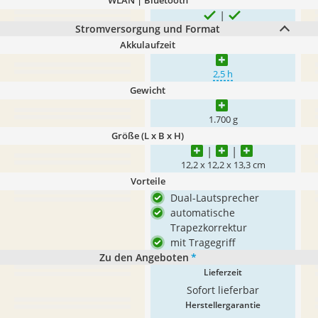
WLAN | Bluetooth
Stromversorgung und Format
Akkulaufzeit
2,5 h
Gewicht
1.700 g
Größe (L x B x H)
12,2 x 12,2 x 13,3 cm
Vorteile
Dual-Lautsprecher
automatische
Trapezkorrektur
mit Tragegriff
Zu den Angeboten
*
Lieferzeit
Sofort lieferbar
Herstellergarantie