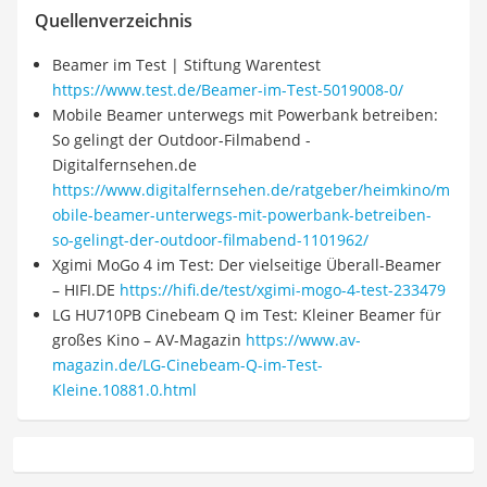
Quellenverzeichnis
Beamer im Test | Stiftung Warentest
https://www.test.de/Beamer-im-Test-5019008-0/
Mobile Beamer unterwegs mit Powerbank betreiben:
So gelingt der Outdoor-Filmabend -
Digitalfernsehen.de
https://www.digitalfernsehen.de/ratgeber/heimkino/m
obile-beamer-unterwegs-mit-powerbank-betreiben-
so-gelingt-der-outdoor-filmabend-1101962/
Xgimi MoGo 4 im Test: Der vielseitige Überall-Beamer
– HIFI.DE
https://hifi.de/test/xgimi-mogo-4-test-233479
LG HU710PB Cinebeam Q im Test: Kleiner Beamer für
großes Kino – AV-Magazin
https://www.av-
magazin.de/LG-Cinebeam-Q-im-Test-
Kleine.10881.0.html