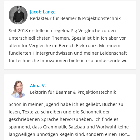
Jacob Lange
Redakteur für Beamer & Projektionstechnik
Seit 2018 erstelle ich regelmäßig Vergleiche zu den
unterschiedlichsten Themen. Spezialist bin ich aber vor
allem für Vergleiche im Bereich Elektronik. Mit einem
fundierten Hintergrundwissen und meiner Leidenschaft
für technische Innovationen biete ich so umfassende wie
präzise Informationen zu elektronischen Geräten, Gadgets
sowie Technologien. Meine Beiträge beinhalten
detaillierte Produktvergleiche, Kaufberatungen und
Alina V.
technische Analysen, um Verbrauchern dabei zu helfen,
Lektorin für Beamer & Projektionstechnik
sowohl informierte Entscheidungen zu treffen als auch
Schon in meiner Jugend habe ich es geliebt, Bücher zu
die besten elektronischen Lösungen für ihre Bedürfnisse
lesen, Texte zu schreiben und die Schönheit der
zu finden.
geschriebenen Sprache hervorzuheben. Ich finde es
Der Akku-Beamer-Vergleich ist aus unserer Sicht
spannend, dass Grammatik, Satzbau und Wortwahl keine
besonders empfehlenswert für
Mobile Präsentierende
.
langweiligen unnötigen Regeln sind, sondern einen Text