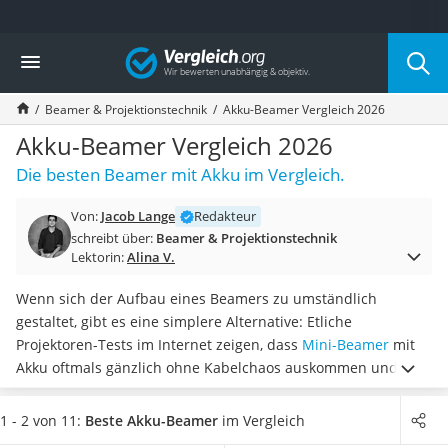
Die beliebtesten Vergleiche nach Kategorie
Vergleich
Elektronik
Powerstation
Beamer & Projektionstechnik
Akku-Beamer Vergleich 2026
Monitor 32 Zoll 4K
Fernseher
Akku-Beamer Vergleich 2026
Drucker
Die besten Beamer mit Akku im Vergleich.
Desktop-PC
Monitor
Von:
Jacob Lange
Redakteur
Diascanner
schreibt über:
Beamer & Projektionstechnik
Laser-Multifunktionsdrucker
Lektorin:
Alina V.
Powerline-Adapter
Powerstation mit Solarpanel
Wenn sich der Aufbau eines Beamers zu umständlich
Gaming-PC
gestaltet, gibt es eine simplere Alternative: Etliche
Soundbar
Projektoren-Tests im Internet zeigen, dass
Mini-Beamer
mit
17-Zoll-Laptop
Akku oftmals gänzlich ohne Kabelchaos auskommen und
Satellitenschüssel
ohne komplizierte Installation in Nullkommanichts
Gaming-Headset
betriebsbereit sind
. Ideal also, wenn es vor einem Meeting
1 - 2 von 11:
Beste Akku-Beamer
im Vergleich
Schnurloses Telefon
oder Filmabend mal wieder schnell gehen muss.
Möchten Sie