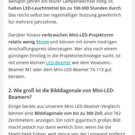
wenigen Jahren ein teurer Lampenwechsel nötig ist,
halten LED-Leuchtmittel bis zu 100.000 Stunden durch
.
Das reicht selbst bei regelmäßiger Nutzung gewöhnlich
für mehrere Jahrzehnte.
Darüber hinaus
verbrauchen Mini-LED-Projektoren
relativ wenig
Strom
und können mit einem niedrigen
Anschaffungspreis überzeugen. Wer also nach einem
günstigen Einstieg in die Projektortechnologie sucht, ist
mit einem kleinen
LED-Beamer
wie dem Viewsonic-
Beamer M1 oder dem Mini-LED-Beamer TX-113 gut
beraten.
2. Wie groß ist die Bilddiagonale von Mini-LED-
Beamern?
Einige Geräte aus unserem Mini-LED-Beamer-Vergleich
können eine
Bilddiagonale von bis zu 300 Zoll
, also 762
Zentimetern, anzeigen. Ein solch gigantisch großes Bild
macht jedoch nur dann wirklich Sinn, wenn Sie die
Möglichkeit haben, weit genug von der Leinwand entfernt