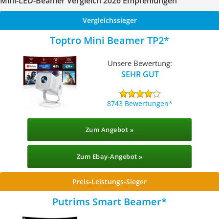
Mini-LED-Beamer Vergleich 2026 Empfehlungen
Vergleichssieger
Toptro Mini Beamer TP2
Unsere Bewertung:
SEHR GUT
8743 Bewertungen
Zum Angebot »
Zum Ebay-Angebot »
Preis-Leistungs-Sieger
Putrims Smart Beamer