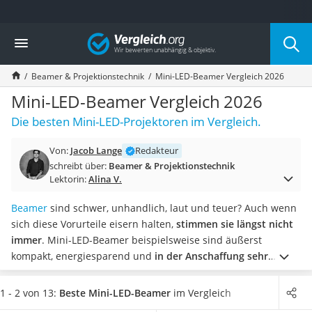
Die beliebtesten Vergleiche nach Kategorie
Vergleich
Elektronik
Powerstation
Beamer & Projektionstechnik
Mini-LED-Beamer Vergleich 2026
Monitor 32 Zoll 4K
Fernseher
Mini-LED-Beamer Vergleich 2026
Drucker
Die besten Mini-LED-Projektoren im Vergleich.
Desktop-PC
Monitor
Von:
Jacob Lange
Redakteur
Diascanner
schreibt über:
Beamer & Projektionstechnik
Laser-Multifunktionsdrucker
Lektorin:
Alina V.
Powerline-Adapter
Powerstation mit Solarpanel
Beamer
sind schwer, unhandlich, laut und teuer? Auch wenn
Gaming-PC
sich diese Vorurteile eisern halten,
stimmen sie längst nicht
Soundbar
immer
. Mini-LED-Beamer beispielsweise sind äußerst
17-Zoll-Laptop
kompakt, energiesparend und
in der Anschaffung sehr
Satellitenschüssel
günstig
. Zudem ist die Geräuschentwicklung diversen
Gaming-Headset
Beamer-Tests im Internet zufolge als leise zu bezeichnen.
1 - 2 von 13:
Beste Mini-LED-Beamer
im Vergleich
Schnurloses Telefon
Sind Sie auf der Suche nach einem Gerät
für gelegentliches