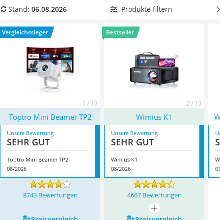
Tablets unter 200 Euro
Heimkino-Entertainment
, dann wählen Sie jetzt einen Mini-
Produkte filtern
Stand:
06.08.2026
Ladekabel Typ 2 Schuko
LED-Beamer mit Full-HD-Auflösung aus folgender
Lichtwecker
Vergleichstabelle. Überzeugt hat uns hier im August 2026
Vergleichssieger
Bestseller
Acer Aspire
besonders das Modell
Toptro Mini Beamer TP2
*
mit seinen
Service
Eigenschaften.
1 / 13
2 / 13
Toptro Mini Beamer TP2
Wimius K1
W
Unsere Bewertung
Unsere Bewertung
U
SEHR GUT
SEHR GUT
Toptro Mini Beamer TP2
Wimius K1
W
08/2026
08/2026
0
8743 Bewertungen
4667 Bewertungen
mehr anzeigen
Preis­vergleich
Preis­vergleich