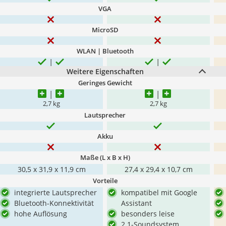
VGA
MicroSD
WLAN | Bluetooth
Weitere Eigenschaften
Geringes Gewicht
2,7 kg
2,7 kg
Lautsprecher
Akku
Maße (L x B x H)
30,5 x 31,9 x 11,9 cm
27,4 x 29,4 x 10,7 cm
Vorteile
integrierte Lautsprecher
kompatibel mit Google
Bluetooth-Konnektivität
Assistant
hohe Auflösung
besonders leise
2.1-Soundsystem