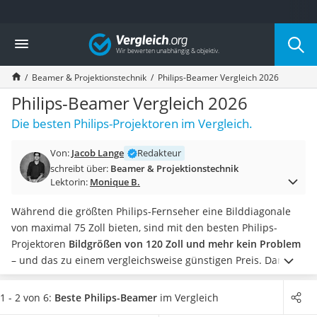
Die beliebtesten Vergleiche nach Kategorie
Vergleich
Elektronik
Powerstation
Beamer & Projektionstechnik
Philips-Beamer Vergleich 2026
Monitor 32 Zoll 4K
Fernseher
Philips-Beamer Vergleich 2026
Drucker
Die besten Philips-Projektoren im Vergleich.
Desktop-PC
Monitor
Von:
Jacob Lange
Redakteur
Diascanner
schreibt über:
Beamer & Projektionstechnik
Laser-Multifunktionsdrucker
Lektorin:
Monique B.
Powerline-Adapter
Powerstation mit Solarpanel
Während die größten Philips-Fernseher eine Bilddiagonale
Gaming-PC
von maximal 75 Zoll bieten, sind mit den besten Philips-
Soundbar
Projektoren
Bildgrößen von 120 Zoll und mehr kein Problem
17-Zoll-Laptop
– und das zu einem vergleichsweise günstigen Preis. Damit
Satellitenschüssel
letztendlich auch die Bildqualität stimmt, raten diverse Tests
Gaming-Headset
im Internet dazu, auf
eine möglichst hohe Auflösung
und ein
1 - 2 von 6:
Beste Philips-Beamer
im Vergleich
Schnurloses Telefon
gutes Kontrastverhältnis zu achten.
Möchten Sie Dateien