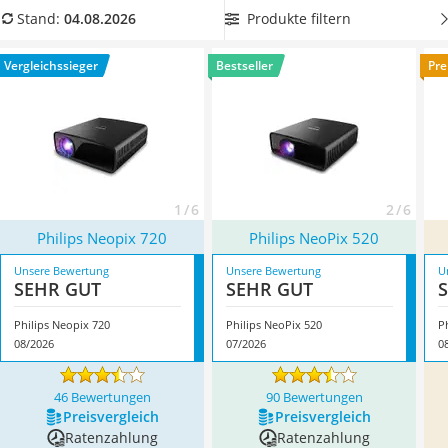
Tablets unter 200 Euro
unkompliziert von einem USB-Stick oder einer externen
Produkte filtern
Stand:
04.08.2026
Ladekabel Typ 2 Schuko
Festplatte abspielen? Dann wählen Sie jetzt
einen Philips-
Lichtwecker
Beamer
mit USB-Anschluss
aus unserer Vergleichstabelle.
Vergleichssieger
Bestseller
Pre
Acer Aspire
Überzeugt hat uns hier im August 2026 besonders das
Service
Modell
Philips Neopix 720
*
mit seinen Eigenschaften.
1 / 6
2 / 6
Philips Neopix 720
Philips NeoPix 520
Unsere Bewertung
Unsere Bewertung
U
SEHR GUT
SEHR GUT
Philips Neopix 720
Philips NeoPix 520
P
08/2026
07/2026
0
46 Bewertungen
90 Bewertungen
Preis­vergleich
Preis­vergleich
Ratenzahlung
Ratenzahlung