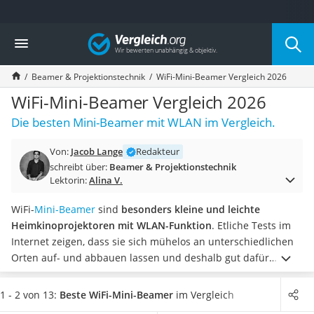
Die beliebtesten Vergleiche nach Kategorie
Vergleich
Elektronik
Powerstation
Beamer & Projektionstechnik
WiFi-Mini-Beamer Vergleich 2026
Monitor 32 Zoll 4K
Fernseher
WiFi-Mini-Beamer Vergleich 2026
Drucker
Die besten Mini-Beamer mit WLAN im Vergleich.
Desktop-PC
Monitor
Von:
Jacob Lange
Redakteur
Diascanner
schreibt über:
Beamer & Projektionstechnik
Laser-Multifunktionsdrucker
Lektorin:
Alina V.
Powerline-Adapter
Powerstation mit Solarpanel
WiFi-
Mini-Beamer
sind
besonders kleine und leichte
Gaming-PC
Heimkinoprojektoren mit WLAN-Funktion
. Etliche Tests im
Soundbar
Internet zeigen, dass sie sich mühelos an unterschiedlichen
17-Zoll-Laptop
Orten auf- und abbauen lassen und deshalb gut dafür
Satellitenschüssel
geeignet sind, unkompliziert
Fotos oder Videos vom
Gaming-Headset
Smartphone auf die Leinwand zu werfen
.
Möchten Sie
1 - 2 von 13:
Beste WiFi-Mini-Beamer
im Vergleich
Schnurloses Telefon
zudem Inhalte
direkt von einer SD-Karte abspielen
können?