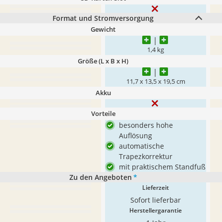
Format und Stromversorgung
Gewicht
1,4 kg
Größe (L x B x H)
11,7 x 13,5 x 19,5 cm
Akku
Vorteile
besonders hohe
Auflösung
automatische
Trapezkorrektur
mit praktischem Standfuß
Zu den Angeboten
*
Lieferzeit
Sofort lieferbar
Herstellergarantie