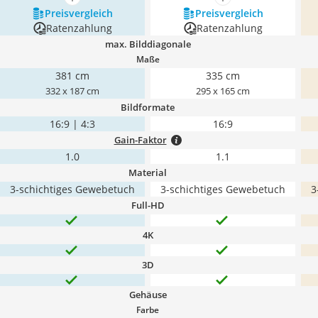
mehr anzeigen
mehr anzeigen
Preis­vergleich
Preis­vergleich
Ratenzahlung
Ratenzahlung
max. Bilddiagonale
Maße
381 cm
335 cm
332 x 187 cm
295 x 165 cm
Bildformate
16:9 | 4:3
16:9
Gain-Faktor
1.0
1.1
Material
3-schichtiges Gewebetuch
3-schichtiges Gewebetuch
3
Full-HD
4K
3D
Gehäuse
Farbe