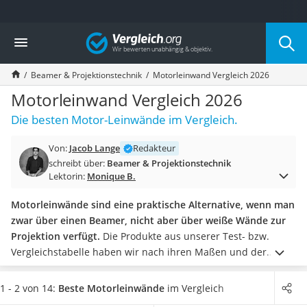
Die beliebtesten Vergleiche nach Kategorie
Vergleich
Elektronik
Powerstation
Beamer & Projektionstechnik
Motorleinwand Vergleich 2026
Monitor 32 Zoll 4K
Fernseher
Motorleinwand Vergleich 2026
Drucker
Die besten Motor-Leinwände im Vergleich.
Desktop-PC
Monitor
Von:
Jacob Lange
Redakteur
Diascanner
schreibt über:
Beamer & Projektionstechnik
Laser-Multifunktionsdrucker
Lektorin:
Monique B.
Powerline-Adapter
Powerstation mit Solarpanel
Motorleinwände sind eine praktische Alternative, wenn man
Gaming-PC
zwar über einen Beamer, nicht aber über weiße Wände zur
Soundbar
Projektion verfügt.
Die Produkte aus unserer Test- bzw.
17-Zoll-Laptop
Vergleichstabelle haben wir nach ihren Maßen und der
Satellitenschüssel
maximalen Bilddiagonale hin verglichen. Wichtig ist aber
Gaming-Headset
auch das Bildformat: 16:9 ist mittlerweile zum Film-Standard
1 - 2 von 14:
Beste Motorleinwände
im Vergleich
Schnurloses Telefon
gereift, allerdings gibt es auch Motorleinwände im Format 1:1