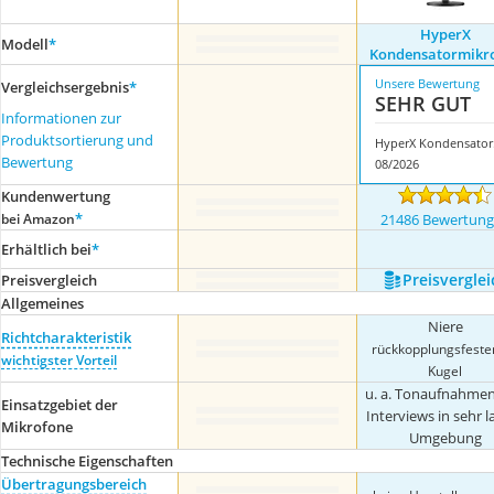
HyperX
Modell
*
Kondensatormikr
Unsere Bewertung
Vergleichsergebnis
*
SEHR GUT
Informationen zur
Produktsortierung und
Hyp
Bewertung
08/2026
Kundenwertung
*
bei Amazon
21486 Bewertun
Erhältlich bei
*
Preis­verglei
Preis­vergleich
Allgemeines
Niere
Richtcharakteristik
rückkopplungsfester
wichtigster Vorteil
Kugel
u. a. Tonaufnahme
Einsatzgebiet der
Interviews in sehr l
Mikrofone
Umgebung
Technische Eigenschaften
Übertragungsbereich