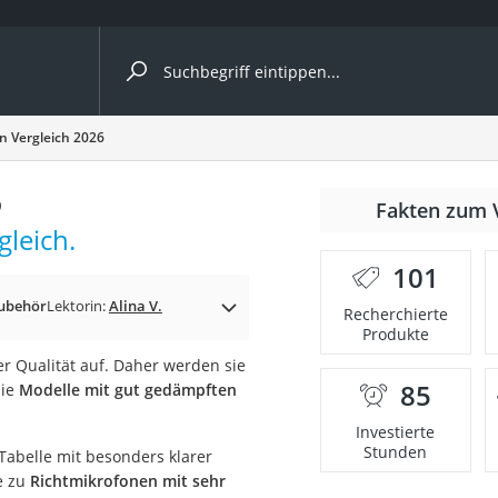
ergleiche nach Kategorie
n Vergleich 2026
6
Fakten zum 
leich.
101
ubehör
Lektorin:
Alina V.
Recherchierte
Produkte
 Qualität auf. Daher werden sie
85
Sie
Modelle mit gut gedämpften
onsdrucker
Investierte
Stunden
abelle mit besonders klarer
Solarpanel
e zu
Richtmikrofonen mit sehr