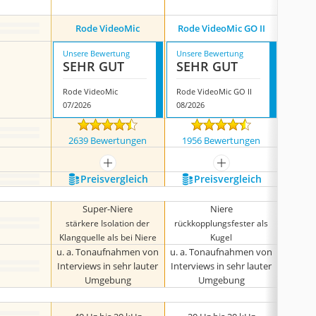
Rode VideoMic
Rode VideoMic GO II
Shure 
Unsere Bewertung
Unsere Bewertung
Unsere
SEHR GUT
SEHR GUT
SEH
Rode VideoMic
Rode VideoMic GO II
07/2026
08/2026
07/202
2639 Bewertungen
1956 Bewertungen
351
mehr anzeigen
mehr anzeigen
Preis­vergleich
Preis­vergleich
P
Super-Niere
Niere
S
stärkere Isolation der
rückkopplungsfester als
stärk
Klangquelle als bei Niere
Kugel
Klangqu
u. a. Tonaufnahmen von
u. a. Tonaufnahmen von
u. a. 
Interviews in sehr lauter
Interviews in sehr lauter
Intervi
Umgebung
Umgebung