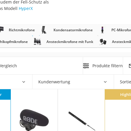
zudem der Fell-Schutz als
das Modell
HyperX
Richtmikrofone
Kondensatormikrofone
PC-Mikrofo
hlkopfmikrofone
Ansteckmikrofone mit Funk
Ansteckmik
on
Euro
ergleich
Produkte filtern
chuko
Kundenwertung
Sorti
r
Highl