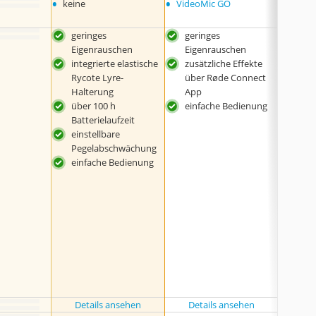
•
•
•
keine
VideoMic GO
keine
geringes
geringes
sch
Eigenrauschen
Eigenrauschen
Filt
integrierte elastische
zusätzliche Effekte
drei
Rycote Lyre-
über Røde Connect
Gain
Halterung
App
sehr
über 100 h
einfache Bedienung
Bed
Batterielaufzeit
übe
einstellbare
Batt
Pegelabschwächung
einfache Bedienung
Details ansehen
Details ansehen
Det