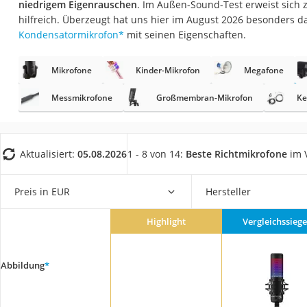
niedrigem Eigenrauschen
. Im Außen-Sound-Test erweist sich 
Gaming-PC
hilfreich. Überzeugt hat uns hier im August 2026 besonders 
Soundbar
Kondensatormikrofon
*
mit seinen Eigenschaften.
17-Zoll-Laptop
Mikrofone
Kinder-Mikrofon
Megafone
Satellitenschüssel
Gaming-Headset
Messmikrofone
Großmembran-Mikrofon
Ke
Schnurloses Telef
Tablets unter 200 
Aktualisiert:
05.08.2026
1 - 8 von 14:
Beste Richtmikrofone
im V
Ladekabel Typ 2 S
Lichtwecker
Preis in EUR
Hersteller
Acer Aspire
Highlight
Vergleichssiege
Service
Abbildung
*