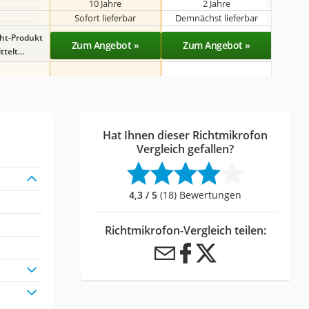
10 Jahre
2 Jahre
Sofort lieferbar
Demnächst lieferbar
Sof
ght-Produkt
Zum Angebot »
Zum Angebot »
Zu
telt...
Hat Ihnen dieser Richtmikrofon
Vergleich gefallen?
4,3 / 5
(18) Bewertungen
Richtmikrofon-Vergleich teilen: