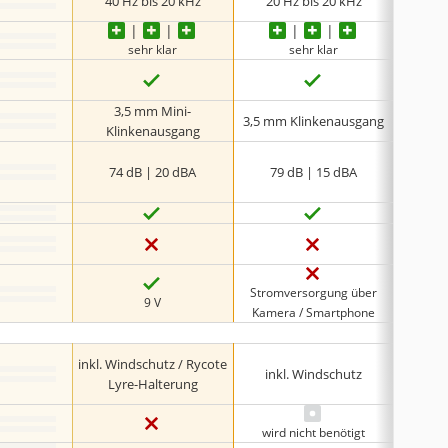
40 Hz bis 20 kHz
20 Hz bis 20 kHz
50 
sehr klar
sehr klar
3,5 mm Mini-
3,5 mm Klinkenausgang
3,5 mm
Klinkenausgang
74 dB | 20 dBA
79 dB | 15 dBA
-
Stromversorgung über
9 V
Kamera / Smartphone
inkl. Windschutz / Rycote
inkl
inkl. Windschutz
Lyre-Halterung
Audioka
wird nicht benötigt