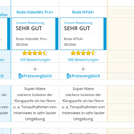
Rode VideoMic Pro+
Rode NTG4+
ofon
Unsere Bewertung
Unsere Bewertung
SEHR GUT
SEHR GUT
erX Kondensatormikrofon
Rode VideoMic Pro+
Rode NTG4+
08/2026
08/2026
gen
166 Bewertungen
586 Bewertungen
mehr anzeigen
mehr anzeigen
ch
Preis­vergleich
Preis­vergleich
Super-Niere
Super-Niere
 als
stärkere Isolation der
stärkere Isolation der
Klangquelle als bei Niere
Klangquelle als bei Niere
n von
u. a. Tonaufnahmen von
u. a. Tonaufnahmen von
auter
Interviews in sehr lauter
Interviews in sehr lauter
Umgebung
Umgebung