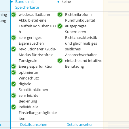
•
•
Bundle mit
keine
Speicherkarte
ming
wiederaufladbarer
Richtmikrofon in
Akku bietet eine
Rundfunkqualität
nung
Laufzeit von über 100
ausgeprägte
h
Supernieren-
sehr geringes
Richtcharakteristik
Eigenrauschen
und gleichmäßiges
revolutionärer +20dB-
seitliches
Modus für zischfreie
Ansprechverhalten
Tonsignale
einfache und intuitive
Energiesparfunktion
Benutzung
optimierter
Windschutz
digitale
Schaltfunktionen
sehr leichte
Bedienung
individuelle
Einstellungsmöglichke
iten
n
Details ansehen
Details ansehen