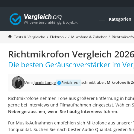
Kategorien
Die beliebtesten V
Elektronik
Tests & Vergleiche
Elektronik
Mikrofone & Zubehör
Richtmikrofo
Powerstation
Richtmikrofon Vergleich 202
Monitor 32 Zoll 4K
Fernseher
Die besten Geräuschverstärker im Verg
Drucker
Desktop-PC
schreibt über:
Mikrofone & Z
Von:
Jacob Lange
Redakteur
Monitor
Richtmikrofone nehmen Töne aus größerer Entfernung in hoher
Diascanner
gerne bei Interviews und Filmaufnahmen eingesetzt. Wählen 
Laser-Multifunkti
Nebengeräuschen, wenn Sie häufig Interviews führen
.
Powerline-Adapter
Für Musik-Aufnahmen empfehlen sich Mikrofone aus unserer T
Powerstation mit 
Tonqualität. Suchen Sie nach bester Audio-Qualität, greifen Si