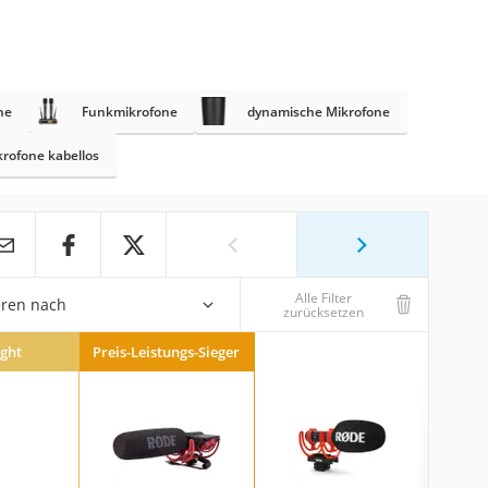
ne
Funkmikrofone
dynamische Mikrofone
rofone kabellos
Alle Filter
eren nach
zurücksetzen
ight
Preis-Leistungs-Sieger