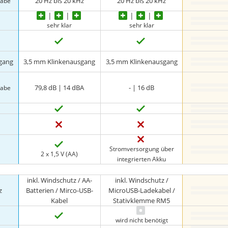
20 Hz bis 20 kHz
20 Hz bis 20 kHz
gabe
sehr klar
sehr klar
gang
3,5 mm Klinkenausgang
3,5 mm Klinkenausgang
79,8 dB | 14 dBA
- | 16 dB
gabe
Stromversorgung über
2 x 1,5 V (AA)
integrierten Akku
inkl. Windschutz / AA-
inkl. Windschutz /
z
Batterien / Mirco-USB-
MicroUSB-Ladekabel /
Kabel
Stativklemme RM5
wird nicht benötigt