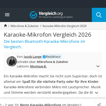
Die beliebtesten Vergleiche nach Kategorie
Vergleich
Elektronik
Powerstation
Mikrofone & Zubehör
Karaoke-Mikrofon Vergleich 2026
Monitor 32 Zoll 4K
Fernseher
Karaoke-Mikrofon Vergleich 2026
Drucker
Die besten Bluetooth-Karaoke-Mikrofone im
Desktop-PC
Vergleich.
Monitor
Diascanner
Von:
Jacob Lange
Redakteur
Laser-Multifunktionsdrucker
schreibt über:
Mikrofone & Zubehör
Powerline-Adapter
Lektorin:
Monique B.
Powerstation mit Solarpanel
Gaming-PC
Ein Karaoke-Mikrofon macht Sie nicht zum Superstar, doch ist
Soundbar
allemal ein
Spaß für die nächste Party oder für Ihre Kinder
.
17-Zoll-Laptop
Karaoke-Mikrofone verbinden Mikro mit Lautsprecher. Musik
Satellitenschüssel
und Stimme werden verstärkt wiedergegeben. Da die Mikros
Gaming-Headset
batteriebetrieben sind, können Sie sich dabei sogar frei
Schnurloses Telefon
bewegen.
Wie Online-Tests zeigen, unterscheiden sich
1 - 2 von 10:
Beste Karaoke-Mikrofone
im Vergleich