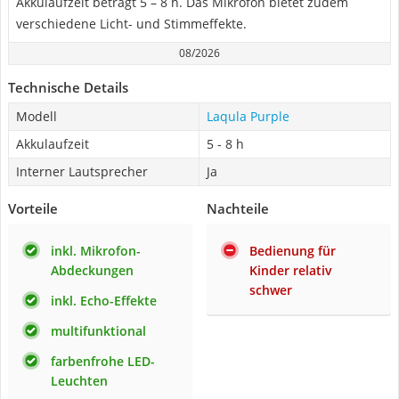
Akkulaufzeit beträgt 5 – 8 h. Das Mikrofon bietet zudem
verschiedene Licht- und Stimmeffekte.
08/2026
Technische Details
Modell
Laqula Purple
Akkulaufzeit
5 - 8 h
Interner Lautsprecher
Ja
Vorteile
Nachteile
inkl. Mikrofon-
Bedienung für
Abdeckungen
Kinder relativ
schwer
inkl. Echo-Effekte
multifunktional
farbenfrohe LED-
Leuchten