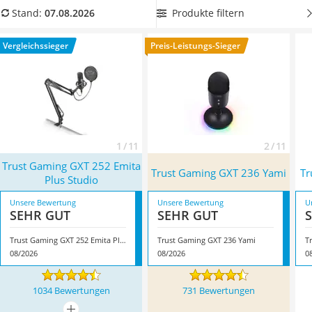
Tablets unter 200 Euro
Internet einen Popfilter, der störende Geräuschquellen
Produkte filtern
Stand:
07.08.2026
Ladekabel Typ 2 Schuko
ausblendet. Wählen Sie jetzt aus
unserer Vergleichstabelle
Lichtwecker
ein Trust-Mikrofon mit Popfilter für den besten Klang
.
Vergleichssieger
Preis-Leistungs-Sieger
Acer Aspire
Überzeugt hat uns hier im August 2026 besonders das
Service
Modell
Trust Gaming GXT 252 Emita Plus Studio
*
mit seinen
Eigenschaften.
1 / 11
2 / 11
Trust Gaming GXT 252 Emita
Trust Gaming GXT 236 Yami
Tr
Plus Studio
Unsere Bewertung
Unsere Bewertung
U
SEHR GUT
SEHR GUT
Trust Gaming GXT 252 Emita Plus Studio
Trust Gaming GXT 236 Yami
T
08/2026
08/2026
0
1034 Bewertungen
731 Bewertungen