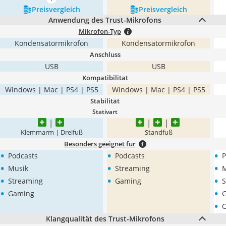
mehr anzeigen
Preis­vergleich
Preis­vergleich
Anwendung des Trust-Mikrofons
Mikrofon-Typ
Kondensatormikrofon
Kondensatormikrofon
Anschluss
USB
USB
Kompatibilität
Windows | Mac | PS4 | PS5
Windows | Mac | PS4 | PS5
Stabilität
Stativart
Klemmarm | Dreifuß
Standfuß
Besonders geeignet für
•
•
•
Podcasts
Podcasts
P
•
•
•
Musik
Streaming
M
•
•
•
Streaming
Gaming
S
•
•
Gaming
•
O
Klangqualität des Trust-Mikrofons