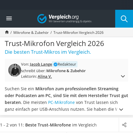
Die beliebtesten Vergleiche nach Kategorie
Vergleich
Elektronik
Powerstation
Mikrofone & Zubehör
Trust-Mikrofon Vergleich 2026
Monitor 32 Zoll 4K
Fernseher
Trust-Mikrofon Vergleich 2026
Drucker
Die besten Trust-Mikros im Vergleich.
Desktop-PC
Monitor
Von:
Jacob Lange
Redakteur
Diascanner
schreibt über:
Mikrofone & Zubehör
Laser-Multifunktionsdrucker
Lektorin:
Alina V.
Powerline-Adapter
Powerstation mit Solarpanel
Suchen Sie ein
Mikrofon zum professionellen Streaming
Gaming-PC
oder Podcasten am PC, sind Sie mit dem Hersteller Trust gut
Soundbar
beraten
. Die meisten
PC-Mikrofone
von Trust lassen sich
17-Zoll-Laptop
ganz einfach per USB-Anschluss nutzen. Sie haben die Wahl
Satellitenschüssel
zwischen Mikros mit festem Standfuß, einklappbarem
Gaming-Headset
Dreifuß oder Mikrofonarm zum Anklemmen an den Tisch.
Für
1 - 2 von 11:
Beste Trust-Mikrofone
im Vergleich
Schnurloses Telefon
Podcast-Aufnahmen empfehlen unabhängige Tests im