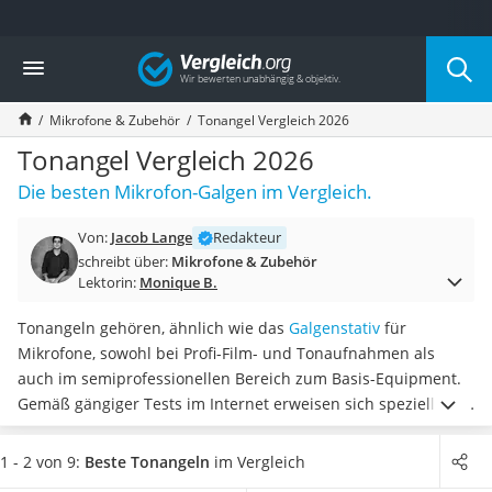
Die beliebtesten Vergleiche nach Kategorie
Vergleich
Elektronik
Powerstation
Mikrofone & Zubehör
Tonangel Vergleich 2026
Monitor 32 Zoll 4K
Fernseher
Tonangel Vergleich 2026
Drucker
Die besten Mikrofon-Galgen im Vergleich.
Desktop-PC
Monitor
Von:
Jacob Lange
Redakteur
Diascanner
schreibt über:
Mikrofone & Zubehör
Laser-Multifunktionsdrucker
Lektorin:
Monique B.
Powerline-Adapter
Powerstation mit Solarpanel
Tonangeln gehören, ähnlich wie das
Galgenstativ
für
Gaming-PC
Mikrofone, sowohl bei Profi-Film- und Tonaufnahmen als
Soundbar
auch im semiprofessionellen Bereich zum Basis-Equipment.
17-Zoll-Laptop
Gemäß gängiger Tests im Internet erweisen sich speziell die
Satellitenschüssel
längenausziehbaren Exemplare
als praktisch.
Wählen Sie
Gaming-Headset
jetzt eine Tonangel, mit der Sie problemlos eine
Distanz von
1 - 2 von 9:
Beste Tonangeln
im Vergleich
Schnurloses Telefon
mindestens drei Metern überbrücken
können, aus unserer