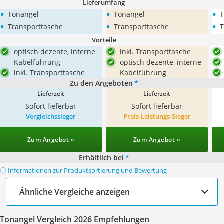
Lieferumfang
•
•
•
Tonangel
Tonangel
T
•
•
•
Transporttasche
Transporttasche
T
Vorteile
optisch dezente, interne
inkl. Transporttasche
Kabelführung
optisch dezente, interne
inkl. Transporttasche
Kabelführung
Zu den Angeboten
*
Lieferzeit
Lieferzeit
Sofort lieferbar
Sofort lieferbar
Vergleichssieger
Preis-Leistungs-Sieger
Zum Angebot »
Zum Angebot »
Erhältlich bei
*
ⓘ Informationen zur Produktsortierung und Bewertung
Ähnliche Vergleiche anzeigen
Tonangel Vergleich 2026 Empfehlungen