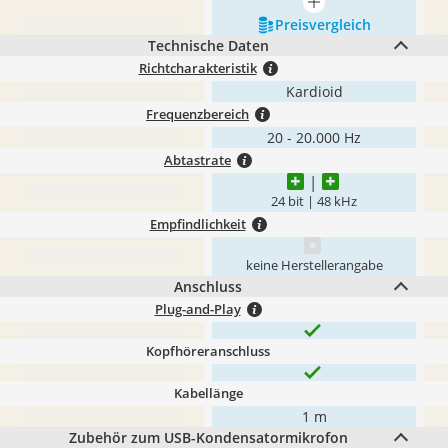
mehr anzeigen
Preis­vergleich
Technische Daten
Richtcharakteristik
Kardioid
Frequenzbereich
20 - 20.000 Hz
Abtastrate
24 bit | 48 kHz
Empfindlichkeit
keine Herstellerangabe
Anschluss
Plug-and-Play
Kopfhöreranschluss
Kabellänge
1 m
Zubehör zum USB-Kondensatormikrofon