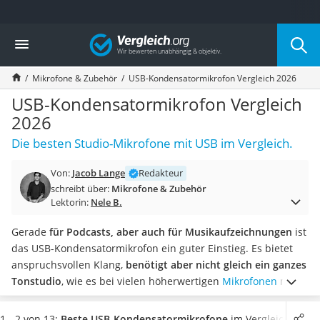
Die beliebtesten Vergleiche nach Kategorie
Vergleich
Elektronik
Powerstation
Mikrofone & Zubehör
USB-Kondensatormikrofon Vergleich 2026
Monitor 32 Zoll 4K
Fernseher
USB-Kondensatormikrofon Vergleich
Drucker
2026
Desktop-PC
Die besten Studio-Mikrofone mit USB im Vergleich.
Monitor
Diascanner
Von:
Jacob Lange
Redakteur
Laser-Multifunktionsdrucker
schreibt über:
Mikrofone & Zubehör
Powerline-Adapter
Lektorin:
Nele B.
Powerstation mit Solarpanel
Gaming-PC
Gerade
für Podcasts, aber auch für Musikaufzeichnungen
ist
Soundbar
das USB-Kondensatormikrofon ein guter Einstieg. Es bietet
17-Zoll-Laptop
anspruchsvollen Klang,
benötigt aber nicht gleich ein ganzes
Satellitenschüssel
Tonstudio
, wie es bei vielen höherwertigen
Mikrofonen
mit
Gaming-Headset
XLR-Anschluss der Fall ist.
In Tests im Internet hat sich unter
Schnurloses Telefon
anderem auch
die Kabellänge als kleines, aber wichtiges
1 - 2 von 13:
Beste USB-Kondensatormikrofone
im Vergleich