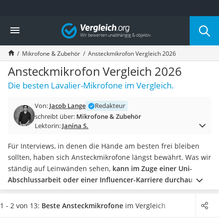
Die beliebtesten Vergleiche nach Kategorie
Vergleich
Elektronik
Powerstation
Mikrofone & Zubehör
Ansteckmikrofon Vergleich 2026
Monitor 32 Zoll 4K
Fernseher
Ansteckmikrofon Vergleich 2026
Drucker
Die besten Lavalier-Mikrofone im Vergleich.
Desktop-PC
Monitor
Von:
Jacob Lange
Redakteur
Diascanner
schreibt über:
Mikrofone & Zubehör
Laser-Multifunktionsdrucker
Lektorin:
Janina S.
Powerline-Adapter
Powerstation mit Solarpanel
Für Interviews, in denen die Hände am besten frei bleiben
Gaming-PC
sollten, haben sich Ansteckmikrofone längst bewährt. Was wir
Soundbar
ständig auf Leinwänden sehen,
kann im Zuge einer Uni-
17-Zoll-Laptop
Abschlussarbeit oder einer Influencer-Karriere durchaus
Satellitenschüssel
auch für den Otto-Normal-Verbraucher interessant sein
.
Gaming-Headset
Neben der Klangqualität gilt es beim Kauf insbesondere auf
1 - 2 von 13:
Beste Ansteckmikrofone
im Vergleich
Schnurloses Telefon
die Empfindlichkeit und den Schalldruckpegel zu achten.