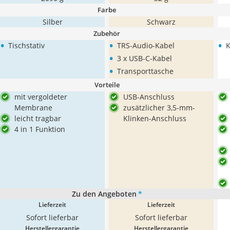
Farbe
Silber
Schwarz
Zubehör
•
•
•
Tischstativ
TRS-Audio-Kabel
K
•
3 x USB-C-Kabel
•
Transporttasche
Vorteile
mit vergoldeter
USB-Anschluss
Membrane
zusätzlicher 3,5-mm-
leicht tragbar
Klinken-Anschluss
4 in 1 Funktion
Zu den Angeboten
*
Lieferzeit
Lieferzeit
Sofort lieferbar
Sofort lieferbar
Herstellergarantie
Herstellergarantie