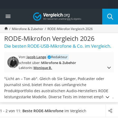
Die beliebtesten Vergleiche nach Kategorie
Vergleich
Elektronik
Powerstation
Mikrofone & Zubehör
RODE-Mikrofon Vergleich 2026
Monitor 32 Zoll 4K
Fernseher
RODE-Mikrofon Vergleich 2026
Drucker
Die besten RODE-USB-Mikrofone & Co. im Vergleich.
Desktop-PC
Monitor
Von:
Jacob Lange
Redakteur
Diascanner
schreibt über:
Mikrofone & Zubehör
Laser-Multifunktionsdrucker
Lektorin:
Monique B.
Powerline-Adapter
Powerstation mit Solarpanel
"Licht an – Ton ab". Gleich ob Sie Sänger, Podcaster oder
Gaming-PC
Journalist sind, bietet Ihnen das umfangreiche
Soundbar
Produktportfolio des australischen Audio-Herstellers RODE
17-Zoll-Laptop
leistungsstarke Modelle. Diverse Tests im Internet empfehlen
Satellitenschüssel
beispielsweise
Kondensatormikrofone
als optimale Heim-
Gaming-Headset
sowie Studiogeräte
, während Sie
mit einem
Richtmikrofon
1 - 2 von 11:
Beste RODE-Mikrofone
im Vergleich
Schnurloses Telefon
professionelle Aufnahmen vor der Kamera erzielen
.
Wählen