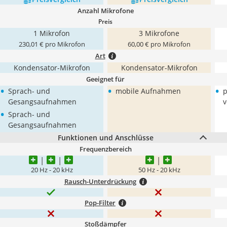
Anzahl Mikrofone
Preis
1 Mikrofon
3 Mikrofone
230,01 € pro Mikrofon
60,00 € pro Mikrofon
Art
Kondensator-Mikrofon
Kondensator-Mikrofon
Geeignet für
•
•
•
Sprach- und
mobile Aufnahmen
p
Gesangsaufnahmen
v
•
Sprach- und
Gesangsaufnahmen
Funktionen und Anschlüsse
Frequenzbereich
20 Hz - 20 kHz
50 Hz - 20 kHz
Rausch-Unterdrückung
Pop-Filter
Stoßdämpfer