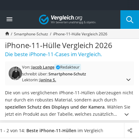
Die beliebtesten Vergleiche nach Kategorie
Vergleich
Elektronik
Powerstation
Smartphone-Schutz
iPhone-11-Hülle Vergleich 2026
Monitor 32 Zoll 4K
Fernseher
iPhone-11-Hülle Vergleich 2026
Drucker
Die beste iPhone-11-Cases im Vergleich.
Desktop-PC
Monitor
Von:
Jacob Lange
Redakteur
Diascanner
schreibt über:
Smartphone-Schutz
Laser-Multifunktionsdrucker
Lektorin:
Janina S.
Powerline-Adapter
Powerstation mit Solarpanel
Die von uns verglichenen iPhone-11-Hüllen überzeugen nicht
Gaming-PC
nur durch ein robustes Material, sondern auch durch
Soundbar
speziellen Schutz des Displays und der Kamera
. Wählen Sie
17-Zoll-Laptop
jetzt ein Produkt aus der Tabelle, welches zusätzlich
Satellitenschüssel
Eckstoßdämpfer besitzt, damit Ihr Handy keinen Schaden
Gaming-Headset
nimmt.
In vielen Tests im Internet wurden vor allem der Anti-
1 - 2 von 14:
Beste iPhone-11-Hüllen
im Vergleich
Schnurloses Telefon
Fingerabdrücke-Effekt als positiv herausgestellt und die