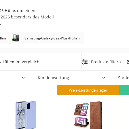
0°-Hülle
, um einen
 2026 besonders das Modell
.
llen
Samsung-Galaxy-S22-Plus-Hüllen
on
Euro
-Hüllen
im Vergleich
Produkte filtern
chuko
Kundenwertung
Sorti
Preis-Leistungs-Sieger