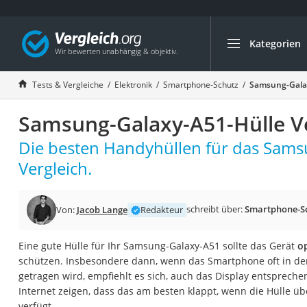
Kategorien
Die beliebtesten V
Elektronik
Tests & Vergleiche
Elektronik
Smartphone-Schutz
Samsung-Galax
Powerstation
Samsung-Galaxy-A51-Hülle Ve
Monitor 32 Zoll 4K
Fernseher
Die besten Handyhüllen für das Sams
Drucker
Vergleich.
Desktop-PC
Monitor
schreibt über:
Smartphone-S
Von:
Jacob Lange
Redakteur
Diascanner
Eine gute Hülle für Ihr Samsung-Galaxy-A51 sollte das Gerät
o
Laser-Multifunkti
schützen. Insbesondere dann, wenn das Smartphone oft in de
Powerline-Adapter
getragen wird, empfiehlt es sich, auch das Display entspreche
Internet zeigen, dass das am besten klappt, wenn die Hülle ü
Powerstation mit 
verfügt.