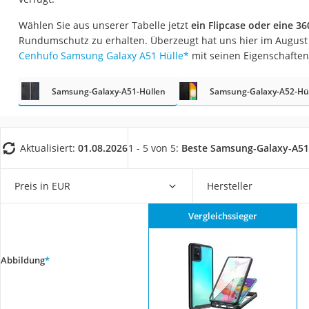
Gaming-PC
Wählen Sie aus unserer Tabelle jetzt
ein Flipcase oder eine 36
Soundbar
Rundumschutz zu erhalten. Überzeugt hat uns hier im August
17-Zoll-Laptop
Cenhufo Samsung Galaxy A51 Hülle
*
mit seinen Eigenschaften
Satellitenschüssel
Samsung-Galaxy-A51-Hüllen
Samsung-Galaxy-A52-Hü
Gaming-Headset
Schnurloses Telef
Tablets unter 200 
Aktualisiert:
01.08.2026
1 - 5 von 5:
Beste Samsung-Galaxy-A51
Ladekabel Typ 2 S
Preis in EUR
Hersteller
Lichtwecker
Acer Aspire
Vergleichssieger
Service
Abbildung
*