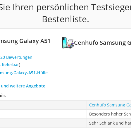
ie Ihren persönlichen Testsiege
Bestenliste.
msung Galaxy A51
Cenhufo Samsung G
520 Bewertungen
t lieferbar
)
amsung-Galaxy-A51-Hülle
h und weitere Angebote
ils
Cenhufo Samsung Gal
Besonders hoher Sch
Sehr Schlank und ha