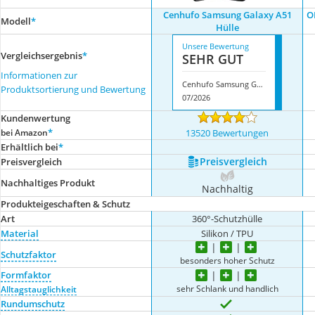
Cenhufo Samsung Galaxy A51
O
Modell
*
Hülle
Unsere Bewertung
Vergleichsergebnis
*
SEHR GUT
Informationen zur
Cenhufo Samsung Galaxy A51 Hülle
Produktsortierung und Bewertung
07/2026
Kundenwertung
*
bei Amazon
13520 Bewertungen
Erhältlich bei
*
Preis­vergleich
Preis­vergleich
Nachhaltiges Produkt
Nachhaltig
Produkteigeschaften & Schutz
Art
360°-Schutzhülle
Material
Silikon / TPU
Schutzfaktor
besonders hoher Schutz
Formfaktor
sehr Schlank und handlich
Alltagstauglichkeit
Rundumschutz