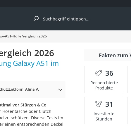
ergleiche nach Kategorie
y-A51-Hülle Vergleich 2026
rgleich 2026
Fakten zum 
ung Galaxy A51 im
36
Recherchierte
Produkte
chutz
Lektorin:
Alina V.
31
ptimal vor Stürzen & Co
onsdrucker
r Hosentasche oder Clutch
Investierte
nd zu schützen. Diverse Tests im
Stunden
ber einen entsprechenden Deckel
Solarpanel