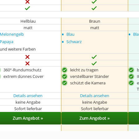
Hellblau
Braun
matt
matt
•
•
Melonengelb
Blau
Bl
•
Papaya
Schwarz
und weitere Farben
360°-Rundumschutz
leicht zu tragen
b
extrem dünnes Cover
verstellbarer Ständer
I
schützt die Kamera
e
T
Details ansehen
Details ansehen
keine Angabe
keine Angabe
Sofort lieferbar
Sofort lieferbar
Zum Angebot »
Zum Angebot »