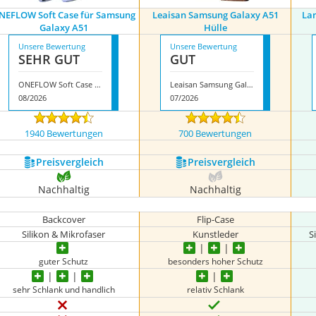
NEFLOW Soft Case für Samsung
Leaisan Samsung Galaxy A51
La
Galaxy A51
Hülle
Unsere Bewertung
Unsere Bewertung
SEHR GUT
GUT
ONEFLOW Soft Case für Samsung Galaxy A51
Leaisan Samsung Galaxy A51 Hülle
08/2026
07/2026
1940 Bewertungen
700 Bewertungen
Preis­vergleich
Preis­vergleich
Nachhaltig
Nachhaltig
Backcover
Flip-Case
Silikon & Mikrofaser
Kunstleder
S
guter Schutz
besonders hoher Schutz
sehr Schlank und handlich
relativ Schlank