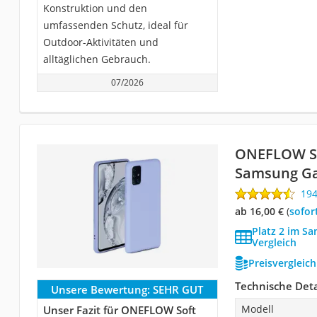
Konstruktion und den
umfassenden Schutz, ideal für
Outdoor-Aktivitäten und
alltäglichen Gebrauch.
07/2026
ONEFLOW So
Samsung Ga
19
ab 16,00 €
(
Sofor
Platz 2 im S
Vergleich
Preisvergleic
Technische Deta
Unsere Bewertung:
SEHR GUT
Modell
Unser Fazit für ONEFLOW Soft