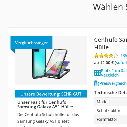
Wählen S
Cenhufo Sa
Vergleichssieger
Hülle
13
ab 12,00 €
(
Sofor
Platz 1 im S
Vergleich
Preisvergleic
Technische Deta
Unsere Bewertung:
SEHR GUT
Modell
Unser Fazit für Cenhufo
Samsung Galaxy A51 Hülle:
Schutzfaktor
Die Cenhufo Schutzhülle für das
Formfaktor
Samsung Galaxy A51 bietet