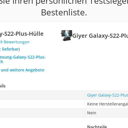
ie Ihren persönlichen Testsiege
Bestenliste.
y-S22-Plus-Hülle
Giyer Galaxy-S22-Pl
49 Bewertungen
t lieferbar
)
amsung-Galaxy-S22-Plus-
ch
h und weitere Angebote
ils
Giyer Galaxy-S22-Plu
Keine Herstellerang
Nein
Nachteile