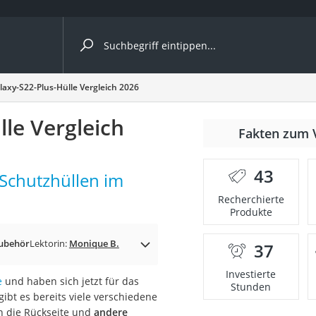
ergleiche nach Kategorie
xy-S22-Plus-Hülle Vergleich 2026
le Vergleich
Fakten zum 
43
Schutzhüllen im
Recherchierte
Produkte
ubehör
Lektorin:
Monique B.
37
onsdrucker
Investierte
e
und haben sich jetzt für das
Stunden
ibt es bereits viele verschiedene
Solarpanel
n die Rückseite und
andere