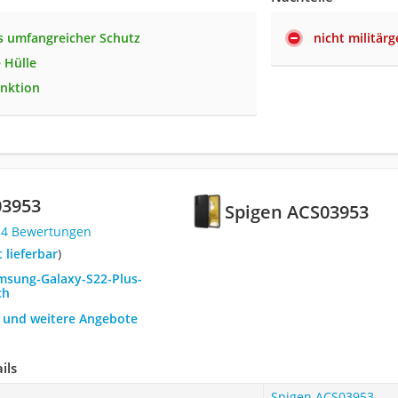
 umfangreicher Schutz
nicht militärg
 Hülle
nktion
03953
Spigen ACS03953
14 Bewertungen
t lieferbar
)
amsung-Galaxy-S22-Plus-
ch
h und weitere Angebote
ils
Spigen ACS03953