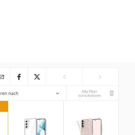
Alle Filter
eren nach
zurücksetzen
r