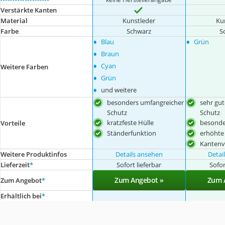
Verstärkte Kanten
Material
Kunstleder
Ku
Farbe
Schwarz
S
•
•
Blau
Grün
•
Braun
•
Cyan
Weitere Farben
•
Grün
•
und weitere
besonders umfangreicher
sehr gut
Schutz
Schutz
kratzfeste Hülle
besonder
Vorteile
Ständerfunktion
erhöhte
Kantenv
Weitere Produktinfos
Details ansehen
Detai
Lieferzeit
*
Sofort lieferbar
Sofor
Zum Angebot »
Zum 
Zum Angebot
*
Erhältlich bei
*