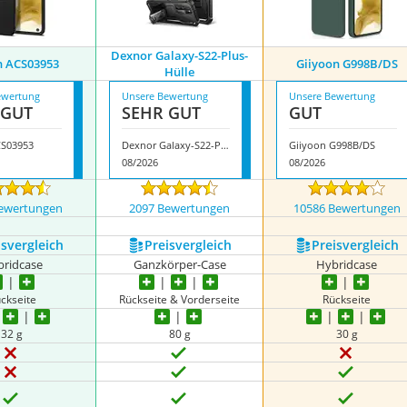
Dexnor Galaxy-S22-Plus-
n ACS03953
Giiyoon G998B/DS
Hülle
ewertung
Unsere Bewertung
Unsere Bewertung
 GUT
SEHR GUT
GUT
CS03953
Dexnor Galaxy-S22-Plus-Hülle
Giiyoon G998B/DS
08/2026
08/2026
ewertungen
2097 Bewertungen
10586 Bewertungen
s­vergleich
Preis­vergleich
Preis­vergleich
ridcase
Ganzkörper-Case
Hybridcase
ckseite
Rückseite & Vorderseite
Rückseite
32 g
80 g
30 g