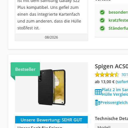
ist mit dem Samsung Galaxy S22
Plus kompatibel. Uns gefiel zum
besonders
einen das integrierte Kartenfach
kratzfeste
und zum anderen, dass die Hülle
stoßfest ist.
Ständerfu
08/2026
Spigen ACS
Bestseller
30
ab 13,00 €
(
Sofor
Platz 2 im S
Hülle Verglei
Preisvergleic
Technische Deta
Unsere Bewertung:
SEHR GUT
Modell