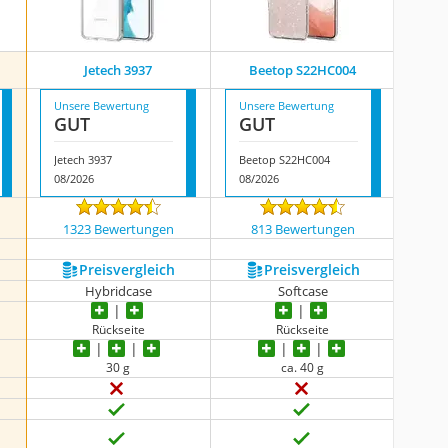
Jetech 3937
Beetop S22HC004
Unsere Bewertung
Unsere Bewertung
GUT
GUT
Jetech 3937
Beetop S22HC004
08/2026
08/2026
1323 Bewertungen
813 Bewertungen
Preis­vergleich
Preis­vergleich
Hybridcase
Softcase
Rückseite
Rückseite
30 g
ca. 40 g