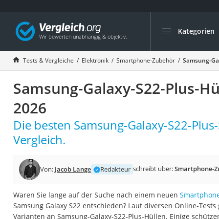
Kategorien
Die beliebtesten V
Elektronik
Tests & Vergleiche
Elektronik
Smartphone-Zubehör
Samsung-Gala
Powerstation
Samsung-Galaxy-S22-Plus-Hül
Monitor 32 Zoll 4K
Fernseher
2026
Drucker
Die besten Samsung-Galaxy-S22-Plus-
Desktop-PC
Vergleich.
Monitor
Diascanner
schreibt über:
Smartphone-Z
Von:
Jacob Lange
Redakteur
Laser-Multifunkti
Powerline-Adapter
Waren Sie lange auf der Suche nach einem neuen
Smartphon
Samsung Galaxy S22 entschieden? Laut diversen Online-Tests g
Powerstation mit 
Varianten an Samsung-Galaxy-S22-Plus-Hüllen. Einige schütze