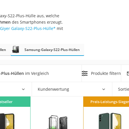
axy-S22-Plus-Hülle aus, welche
Rahmen
des Smartphones erzeugt.
Giyer Galaxy-S22-Plus-Hülle
*
mit
llen
on
Samsung-Galaxy-S22-Plus-Hüllen
Euro
chuko
-Plus-Hüllen
im Vergleich
Produkte filtern
Kundenwertung
Sorti
stseller
Preis-Leistungs-Siege