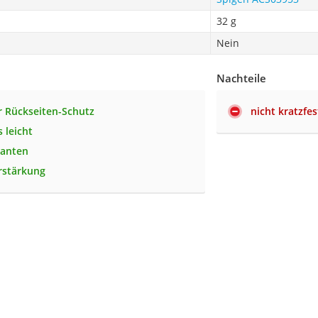
32 g
Nein
Nachteile
r Rückseiten-Schutz
nicht kratzfes
 leicht
Kanten
rstärkung