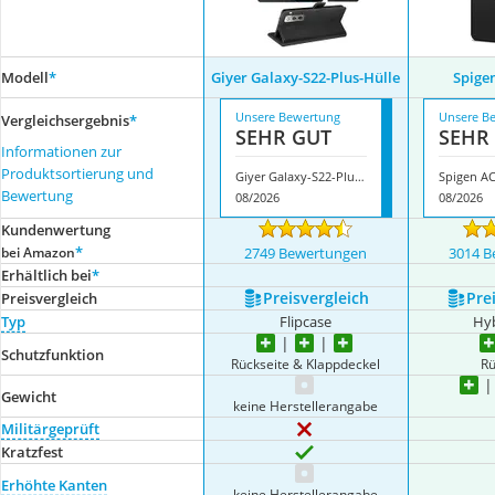
Modell
*
Giyer Galaxy-S22-Plus-Hülle
Spige
Unsere Bewertung
Unsere B
Vergleichsergebnis
*
SEHR GUT
SEHR
Informationen zur
Produktsortierung und
Giyer Galaxy-S22-Plus-Hülle
Spigen A
Bewertung
08/2026
08/2026
Kundenwertung
*
bei Amazon
2749 Bewertungen
3014 B
Erhältlich bei
*
Preis­vergleich
Prei
Preis­vergleich
Typ
Flipcase
Hyb
Schutzfunktion
Rückseite & Klappdeckel
Rü
Gewicht
keine Herstellerangabe
Militärgeprüft
Kratzfest
Erhöhte Kanten
keine Herstellerangabe