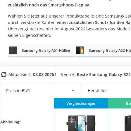
Gaming-PC
zusätzlich noch das Smartphone-Display
.
Soundbar
Wählen Sie jetzt aus unserer Produkttabelle eine Samsung-Gal
durch verstärkte Kanten einen
zusätzlichen Schutz für den 
17-Zoll-Laptop
Überzeugt hat uns hier im August 2026 besonders das Modell
Satellitenschüssel
seinen Eigenschaften.
Gaming-Headset
Samsung-Galaxy-A51-Hüllen
Samsung-Galaxy-A52-Hü
Schnurloses Telef
Tablets unter 200 
Ladekabel Typ 2 S
Aktualisiert:
08.08.2026
1 - 6 von 6:
Beste Samsung-Galaxy-S22
Lichtwecker
Acer Aspire
Preis in EUR
Hersteller
Service
Vergleichssieger
Be
Abbildung
*