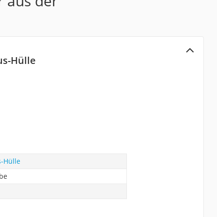
r aus der
us-Hülle
s-Hülle
abe