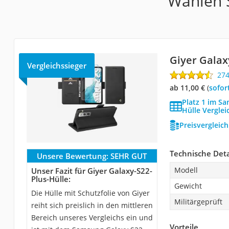
Wählen S
Giyer Galax
Vergleichssieger
27
ab 11,00 €
(
Sofor
Platz 1 im S
Hülle Verglei
Preisvergleic
Technische Deta
Unsere Bewertung:
SEHR GUT
Modell
Unser Fazit für Giyer Galaxy-S22-
Plus-Hülle:
Gewicht
Die Hülle mit Schutzfolie von Giyer
Militärgeprüft
reiht sich preislich in den mittleren
Bereich unseres Vergleichs ein und
Vorteile