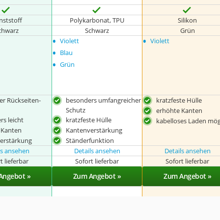
nststoff
Polykarbonat, TPU
Silikon
chwarz
Schwarz
Grün
•
•
Violett
Violett
•
Blau
•
Grün
er Rückseiten-
besonders umfangreicher
kratzfeste Hülle
Schutz
erhöhte Kanten
s leicht
kratzfeste Hülle
kabelloses Laden mög
 Kanten
Kantenverstärkung
erstärkung
Ständerfunktion
ls ansehen
Details ansehen
Details ansehen
t lieferbar
Sofort lieferbar
Sofort lieferbar
Angebot »
Zum Angebot »
Zum Angebot »