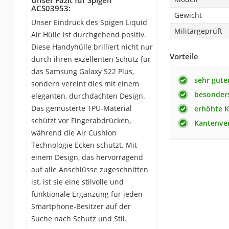
Unser Fazit für Spigen
ACS03953:
Gewicht
Unser Eindruck des Spigen Liquid
Militärgeprüft
Air Hülle ist durchgehend positiv.
Diese Handyhülle brilliert nicht nur
Vorteile
durch ihren exzellenten Schutz für
das Samsung Galaxy S22 Plus,
sehr gute
sondern vereint dies mit einem
besonders
eleganten, durchdachten Design.
Das gemusterte TPU-Material
erhöhte 
schützt vor Fingerabdrücken,
Kantenve
während die Air Cushion
Technologie Ecken schützt. Mit
einem Design, das hervorragend
auf alle Anschlüsse zugeschnitten
ist, ist sie eine stilvolle und
funktionale Ergänzung für jeden
Smartphone-Besitzer auf der
Suche nach Schutz und Stil.