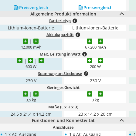
Preis­vergleich
Preis­vergleich
Allgemeine Produktinformation
Batterietyp
Lithium-Ionen-Batterie
Lithium-Ionen-Batterie
Akkukapazität
42.000 mAh
67.200 mAh
Max. Leistung in Watt
600 W
200 W
Spannung an Steckdose
230 V
230 V
Geringes Gewicht
3,5 kg
3 kg
Maße (L x H x B)
24,5 x 21,4 x 14,2 cm
‎23 x 14,2 x 20 cm
Funktionen und Konnektivität
Anschlüsse
•
•
•
1 x AC-Ausgang
1 x AC-Ausgang
1