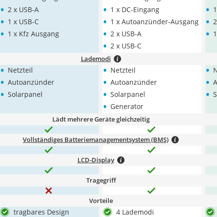
•
•
•
2 x USB-A
1 x DC-Eingang
1
•
•
•
1 x USB-C
1 x Autoanzünder-Ausgang
2
•
•
•
1 x Kfz Ausgang
2 x USB-A
1
•
2 x USB-C
Lademodi
•
•
•
Netzteil
Netzteil
N
•
•
•
Autoanzünder
Autoanzünder
A
•
•
•
Solarpanel
Solarpanel
S
•
Generator
Lädt mehrere Geräte gleichzeitig
Vollständiges Batteriemanagementsystem (BMS)
LCD-Display
Tragegriff
Vorteile
tragbares Design
4 Lademodi