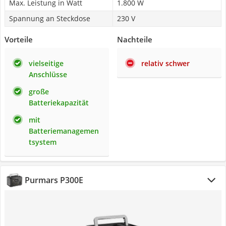
Max. Leistung in Watt
1.800 W
Spannung an Steckdose
230 V
Vorteile
Nachteile
vielseitige
relativ schwer
Anschlüsse
große
Batteriekapazität
mit
Batteriemanagemen
tsystem
Purmars P300E