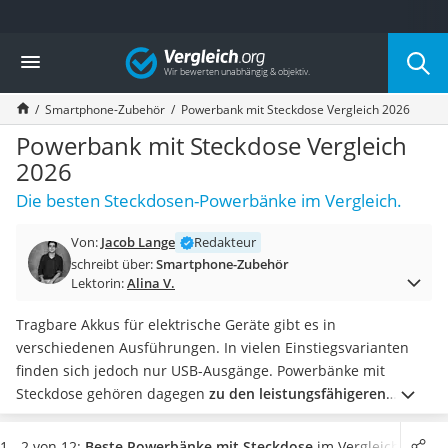
Die beliebtesten Vergleiche nach Kategorie
Vergleich
Elektronik
Powerstation
Smartphone-Zubehör
Powerbank mit Steckdose Vergleich 2026
Monitor 32 Zoll 4K
Fernseher
Powerbank mit Steckdose Vergleich
Drucker
2026
Desktop-PC
Die besten Steckdosen-Powerbänke im Vergleich.
Monitor
Diascanner
Von:
Jacob Lange
Redakteur
Laser-Multifunktionsdrucker
schreibt über:
Smartphone-Zubehör
Powerline-Adapter
Lektorin:
Alina V.
Powerstation mit Solarpanel
Gaming-PC
Tragbare Akkus für elektrische Geräte gibt es in
Soundbar
verschiedenen Ausführungen. In vielen Einstiegsvarianten
17-Zoll-Laptop
finden sich jedoch nur USB-Ausgänge. Powerbänke mit
Satellitenschüssel
Steckdose gehören dagegen
zu den leistungsfähigeren
Gaming-Headset
Varianten.
Diese reichen von handlichen Geräten für
Schnurloses Telefon
Smartphones oder Laptops bis hin zu besonders
1 - 2 von 12:
Beste Powerbänke mit Steckdose
im Vergleich