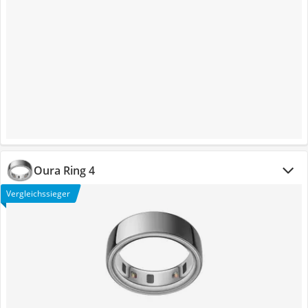
Oura Ring 4
Vergleichssieger