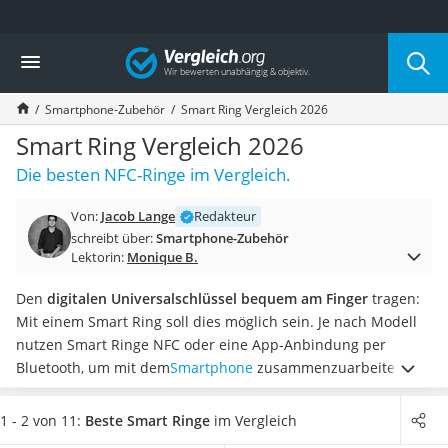
Die beliebtesten Vergleiche nach Kategorie
Vergleich
Elektronik
Powerstation
Smartphone-Zubehör
Smart Ring Vergleich 2026
Monitor 32 Zoll 4K
Fernseher
Smart Ring Vergleich 2026
Drucker
Die besten NFC-Ringe im Vergleich.
Desktop-PC
Monitor
Von:
Jacob Lange
Redakteur
Diascanner
schreibt über:
Smartphone-Zubehör
Laser-Multifunktionsdrucker
Lektorin:
Monique B.
Powerline-Adapter
Powerstation mit Solarpanel
Den
digitalen Universalschlüssel bequem am Finger
tragen:
Gaming-PC
Mit einem Smart Ring soll dies möglich sein. Je nach Modell
Soundbar
nutzen Smart Ringe NFC oder eine App-Anbindung per
17-Zoll-Laptop
Bluetooth, um mit dem
Smartphone
zusammenzuarbeiten.
Satellitenschüssel
Somit sollen zum Beispiel Kontaktdaten
schnell und drahtlos
Gaming-Headset
weitergegeben werden können.
Einige NFC-Ringe können
1 - 2 von 11:
Beste Smart Ringe
im Vergleich
Schnurloses Telefon
kontaktlose Funktionen
auslösen. An der Kasse wird in