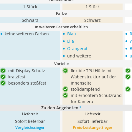
1 Stück
1 Stück
Farbe
Schwarz
Schwarz
In weiteren Farben erhältlich
•
•
•
keine weiteren Farben
Blau
R
•
•
Lila
•
•
Orangerot
B
•
•
und weitere
u
Vorteile
mit Display-Schutz
flexible TPU Hülle mit
kratzfest
Wabenstruktur auf der
besonders stoßfest
Innenseite
stoßdämpfend
mit erhöhtem Schutzrand
für Kamera
Zu den Angeboten
*
Lieferzeit
Lieferzeit
Sofort lieferbar
Sofort lieferbar
Vergleichssieger
Preis-Leistungs-Sieger