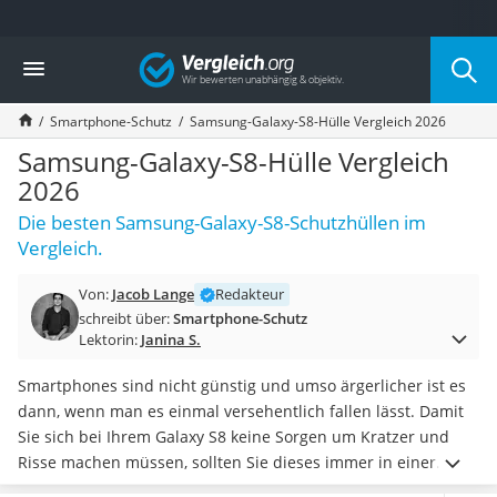
Die beliebtesten Vergleiche nach Kategorie
Vergleich
Elektronik
Powerstation
Smartphone-Schutz
Samsung-Galaxy-S8-Hülle Vergleich 2026
Monitor 32 Zoll 4K
Fernseher
Samsung-Galaxy-S8-Hülle Vergleich
Drucker
2026
Desktop-PC
Die besten Samsung-Galaxy-S8-Schutzhüllen im
Monitor
Vergleich.
Diascanner
Laser-Multifunktionsdrucker
Von:
Jacob Lange
Redakteur
Powerline-Adapter
schreibt über:
Smartphone-Schutz
Powerstation mit Solarpanel
Lektorin:
Janina S.
Gaming-PC
Soundbar
Smartphones sind nicht günstig und umso ärgerlicher ist es
17-Zoll-Laptop
dann, wenn man es einmal versehentlich fallen lässt. Damit
Satellitenschüssel
Sie sich bei Ihrem Galaxy S8 keine Sorgen um Kratzer und
Gaming-Headset
Risse machen müssen, sollten Sie dieses immer in einer
Schnurloses Telefon
Schutzhülle aufbewahren. Spezielle Galaxy-S8-Schutzhüllen