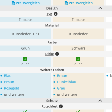
Preis­vergleich
Preis­vergleich
Design
Typ
Flipcase
Flipcase
Material
Kunstleder, TPU
Kunstleder
Farbe
Grün
Schwarz
Dicke
dünn
dünn
Weitere Farben
•
•
•
Blau
Braun
k
•
•
Braun
Dunkelblau
•
•
Rosegold
Grau
•
•
und weitere
und weitere
Schutz
Rutschfest