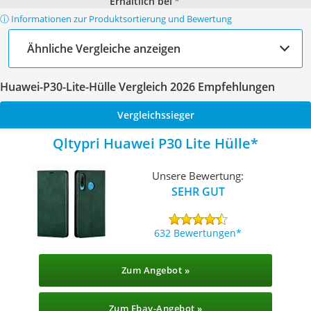
Erhältlich bei
*
ⓘ Informationen zur Produktsortierung und Bewertung
Ähnliche Vergleiche anzeigen
Huawei-P30-Lite-Hülle Vergleich 2026 Empfehlungen
Vergleichssieger
Qltypri Huawei P30 Lite Hülle
Unsere Bewertung:
SEHR GUT
632 Bewertungen
Zum Angebot »
Zum Ebay-Angebot »