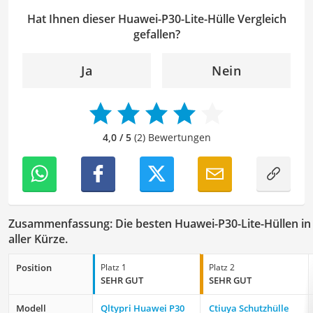
Klarheit, Verständlichkeit und stilistische Korrektheit zu
Hat Ihnen dieser Huawei-P30-Lite-Hülle Vergleich
überprüfen. Mein Ziel ist es dabei, die Qualität und den
gefallen?
Ausdruck der Texte zu verbessern, um Ihnen eine
angenehme Leseerfahrung zu bieten. Durch meine
Ja
Nein
langjährige Erfahrung als Lektorin will ich vor allem dazu
beitragen, dass die Inhalte unserer Redaktion optimal
präsentiert werden und ihre volle Wirkung entfalten.
4,0 / 5
(2) Bewertungen
Zusammenfassung: Die besten Huawei-P30-Lite-Hüllen in
aller Kürze.
Position
Platz 1
Platz 2
SEHR GUT
SEHR GUT
Modell
Qltypri Huawei P30
Ctiuya Schutzhülle