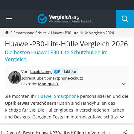
Die beliebtesten Vergleiche nach Kategorie
Vergleich
Elektronik
Powerstation
Smartphone-Schutz
Huawei-P30-Lite-Hülle Vergleich 2026
Monitor 32 Zoll 4K
Fernseher
Huawei-P30-Lite-Hülle Vergleich 2026
Drucker
Die besten Huawei-P30-Lite-Schutzhüllen im
Desktop-PC
Vergleich.
Monitor
Diascanner
Von:
Jacob Lange
Redakteur
Laser-Multifunktionsdrucker
schreibt über:
Smartphone-Schutz
Powerline-Adapter
Lektorin:
Monique B.
Powerstation mit Solarpanel
Gaming-PC
Sie möchten Ihr
Huawei-Smartphone
personalisieren und
die
Soundbar
Optik etwas verschönern?
Dann sind Handyhüllen das
17-Zoll-Laptop
Richtige für Sie! Die Hüllen gibt es in verschiedenen Farben
Satellitenschüssel
und Designs. Gängigen Tests im Internet zufolge schützen
Gaming-Headset
Handyhüllen Ihr Smartphone zudem
vor Staub, Kratzern und
Schnurloses Telefon
weiteren Beschädigungen.
Mit einer Flipcase-Hülle können
1 - 2 von 6:
Beste Huawei-P30-Lite-Hüllen
im Vergleich