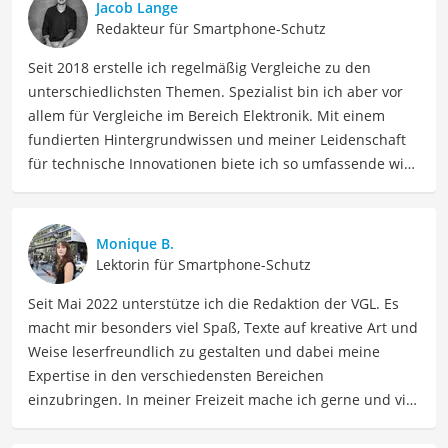
Jacob Lange
Redakteur für Smartphone-Schutz
Seit 2018 erstelle ich regelmäßig Vergleiche zu den
unterschiedlichsten Themen. Spezialist bin ich aber vor
allem für Vergleiche im Bereich Elektronik. Mit einem
fundierten Hintergrundwissen und meiner Leidenschaft
für technische Innovationen biete ich so umfassende wie
präzise Informationen zu elektronischen Geräten, Gadgets
sowie Technologien. Meine Beiträge beinhalten
detaillierte Produktvergleiche, Kaufberatungen und
Monique B.
technische Analysen, um Verbrauchern dabei zu helfen,
Lektorin für Smartphone-Schutz
sowohl informierte Entscheidungen zu treffen als auch
Seit Mai 2022 unterstütze ich die Redaktion der VGL. Es
die besten elektronischen Lösungen für ihre Bedürfnisse
macht mir besonders viel Spaß, Texte auf kreative Art und
zu finden.
Weise leserfreundlich zu gestalten und dabei meine
Der Huawei-P30-Lite-Hülle-Vergleich ist aus unserer Sicht
Expertise in den verschiedensten Bereichen
besonders empfehlenswert für
Smartphone-Nutzer
.
einzubringen. In meiner Freizeit mache ich gerne und viel
Sport und probiere dabei immer wieder neue Sportarten
aus. Als Lektorin liegt mein Fokus darauf, Texte auf ihre