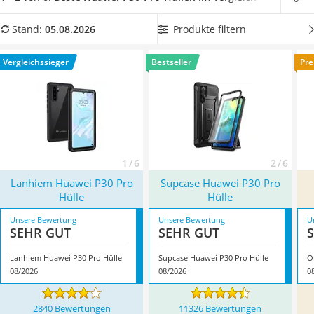
Tablets unter 200 Euro
erzielt werden.
Wählen Sie jetzt aus unserer
Ladekabel Typ 2 Schuko
Vergleichstabelle
eine stoß- und rutschfeste Huawei-P30-
Produkte filtern
Stand:
05.08.2026
Lichtwecker
Pro-Hülle
, damit Ihr Handy bei Stürzen weniger gefährdet ist.
Acer Aspire
Überzeugt hat uns hier im August 2026 besonders das
Vergleichssieger
Bestseller
Pre
Service
Modell
Lanhiem Huawei P30 Pro Hülle
*
mit seinen
Eigenschaften.
1 / 6
2 / 6
Lanhiem Huawei P30 Pro
Supcase Huawei P30 Pro
Hülle
Hülle
Unsere Bewertung
Unsere Bewertung
U
SEHR GUT
SEHR GUT
Lanhiem Huawei P30 Pro Hülle
Supcase Huawei P30 Pro Hülle
O
08/2026
08/2026
0
2840 Bewertungen
11326 Bewertungen