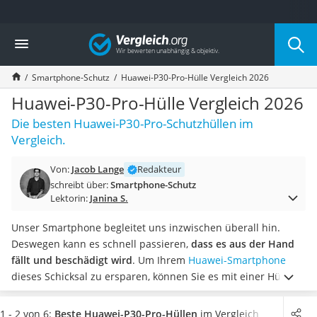
Die beliebtesten Vergleiche nach Kategorie
Vergleich
Elektronik
Powerstation
Smartphone-Schutz
Huawei-P30-Pro-Hülle Vergleich 2026
Monitor 32 Zoll 4K
Fernseher
Huawei-P30-Pro-Hülle Vergleich 2026
Drucker
Die besten Huawei-P30-Pro-Schutzhüllen im
Desktop-PC
Vergleich.
Monitor
Diascanner
Von:
Jacob Lange
Redakteur
Laser-Multifunktionsdrucker
schreibt über:
Smartphone-Schutz
Powerline-Adapter
Lektorin:
Janina S.
Powerstation mit Solarpanel
Gaming-PC
Unser Smartphone begleitet uns inzwischen überall hin.
Soundbar
Deswegen kann es schnell passieren,
dass es aus der Hand
17-Zoll-Laptop
fällt und beschädigt wird
. Um Ihrem
Huawei-Smartphone
Satellitenschüssel
dieses Schicksal zu ersparen, können Sie es mit einer Hülle
Gaming-Headset
schützen. Laut gängigen Online-Tests kann
durch einen
Schnurloses Telefon
zusätzlichen Displayschutz eine optimale Schutzleistung
1 - 2 von 6:
Beste Huawei-P30-Pro-Hüllen
im Vergleich