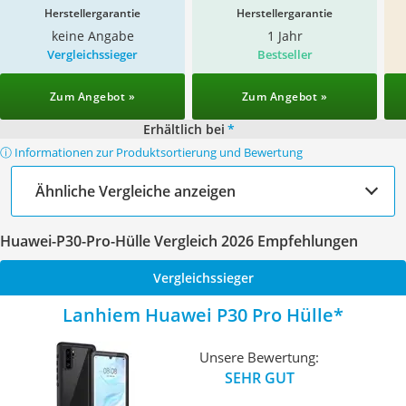
Herstellergarantie
Herstellergarantie
keine Angabe
1 Jahr
Vergleichssieger
Bestseller
Zum Angebot »
Zum Angebot »
Erhältlich bei
*
ⓘ Informationen zur Produktsortierung und Bewertung
Ähnliche Vergleiche anzeigen
Huawei-P30-Pro-Hülle Vergleich 2026 Empfehlungen
Vergleichssieger
Lanhiem Huawei P30 Pro Hülle
Unsere Bewertung:
SEHR GUT