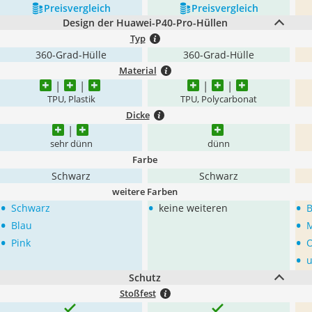
Preis­vergleich
Preis­vergleich
Design der Huawei-P40-Pro-Hüllen
Typ
360-Grad-Hülle
360-Grad-Hülle
Material
TPU, Plastik
TPU, Polycarbonat
Dicke
sehr dünn
dünn
Farbe
Schwarz
Schwarz
weitere Farben
•
•
•
Schwarz
keine weiteren
•
•
Blau
M
•
•
Pink
O
•
Schutz
Stoßfest