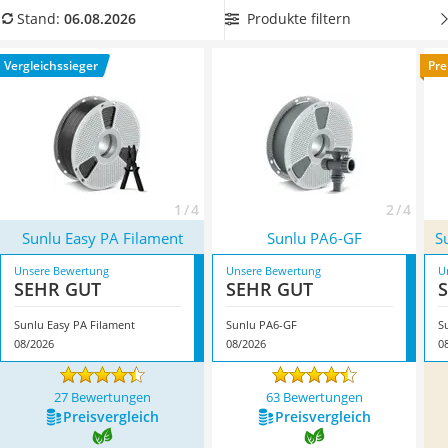
Tablets unter 200 Euro
und Formen zu kreieren. Überzeugt hat uns hier im August
Produkte filtern
Stand:
06.08.2026
Ladekabel Typ 2 Schuko
2026 besonders das Modell
Sunlu Easy PA Filament
*
mit
Lichtwecker
seinen Eigenschaften.
Vergleichssieger
Pre
Acer Aspire
Service
1 / 4
2 / 4
Sunlu Easy PA Filament
Sunlu PA6-GF
S
Unsere Bewertung
Unsere Bewertung
U
SEHR GUT
SEHR GUT
Sunlu Easy PA Filament
Sunlu PA6-GF
S
08/2026
08/2026
0
27 Bewertungen
63 Bewertungen
Preis­vergleich
Preis­vergleich