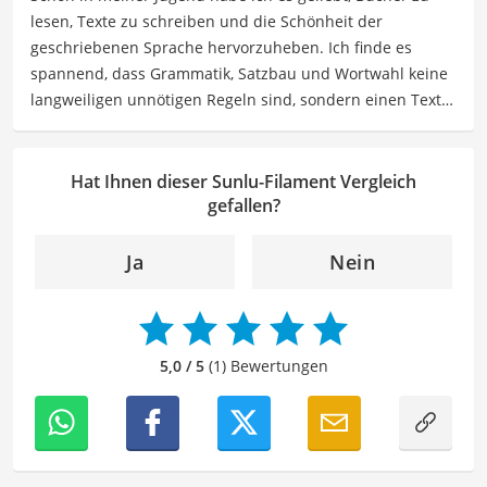
lesen, Texte zu schreiben und die Schönheit der
zu finden.
geschriebenen Sprache hervorzuheben. Ich finde es
Der Sunlu-Filament-Vergleich ist aus unserer Sicht
spannend, dass Grammatik, Satzbau und Wortwahl keine
besonders empfehlenswert für
3D-Drucker-Besitzer
.
langweiligen unnötigen Regeln sind, sondern einen Text
zum Leben erwecken können. Deshalb habe ich es mir
zur Aufgabe gemacht, mein Know How und die Liebe zum
geschriebenen Wort als Lektorin bei VGL in unsere Texte
Hat Ihnen dieser Sunlu-Filament Vergleich
einfließen zu lassen. Mit meinem Auge für
gefallen?
Detailgenauigkeit und sprachliche Präzision unterstütze
ich unser Redaktionsteam dabei, qualitativ hochwertige
Ja
Nein
und fehlerfreie Inhalte zu liefern. Dabei liebe ich es,
meinen Wissensschatz immer mehr zu erweitern und
mich täglich mit den verschiedensten Themen
auseinanderzusetzen.
5,0 / 5
(1) Bewertungen