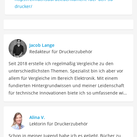
drucker/
Jacob Lange
Redakteur für Druckerzubehör
Seit 2018 erstelle ich regelmäßig Vergleiche zu den
unterschiedlichsten Themen. Spezialist bin ich aber vor
allem für Vergleiche im Bereich Elektronik. Mit einem
fundierten Hintergrundwissen und meiner Leidenschaft
für technische Innovationen biete ich so umfassende wie
präzise Informationen zu elektronischen Geräten, Gadgets
sowie Technologien. Meine Beiträge beinhalten
detaillierte Produktvergleiche, Kaufberatungen und
Alina V.
technische Analysen, um Verbrauchern dabei zu helfen,
Lektorin für Druckerzubehör
sowohl informierte Entscheidungen zu treffen als auch
Schon in meiner Jugend habe ich es geliebt, Bücher zu
die besten elektronischen Lösungen für ihre Bedürfnisse