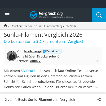
Die beliebtesten Vergleiche nach Kategorie
Vergleich
Elektronik
Powerstation
Druckerzubehör
Sunlu-Filament Vergleich 2026
Monitor 32 Zoll 4K
Fernseher
Sunlu-Filament Vergleich 2026
Drucker
Die besten Sunlu-3D-Filamente im Vergleich.
Desktop-PC
Monitor
Von:
Jacob Lange
Redakteur
Diascanner
schreibt über:
Druckerzubehör
Laser-Multifunktionsdrucker
Lektorin:
Alina V.
Powerline-Adapter
Powerstation mit Solarpanel
Mit einem
3D-Drucker
lassen sich laut Online-Tests diverse
Gaming-PC
Formen und Figuren in den unterschiedlichsten Farben
Soundbar
Schicht für Schicht produzieren. Für dieses aufstrebende
17-Zoll-Laptop
Hobby oder auch wenn Sie den Drucker beruflich verwenden,
Satellitenschüssel
benötigen Sie zusätzlich das Filament aus PLA, TPU, ABS
Gaming-Headset
oder PETG
.
Wählen Sie jetzt aus unserer Vergleichstabelle
ein
1 - 2 von 4:
Beste Sunlu-Filamente
im Vergleich
Schnurloses Telefon
buntes Sunlu-Filament
, um schöne und farbenfrohe Figuren