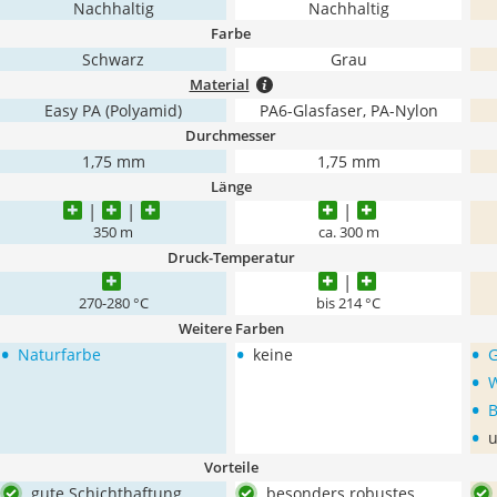
Nachhaltig
Nachhaltig
Farbe
Schwarz
Grau
Material
Easy PA (Polyamid)
PA6-Glasfaser, PA-Nylon
Durchmesser
1,75 mm
1,75 mm
Länge
350 m
ca. 300 m
Druck-Temperatur
270-280 °C
bis 214 °C
Weitere Farben
•
•
•
Naturfarbe
keine
•
•
B
•
u
Vorteile
gute Schichthaftung
besonders robustes