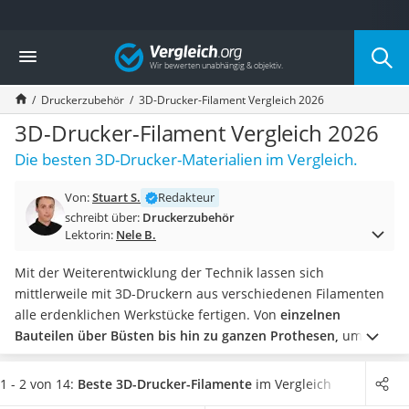
Die beliebtesten Vergleiche nach Kategorie
Vergleich
Elektronik
Powerstation
Druckerzubehör
3D-Drucker-Filament Vergleich 2026
Monitor 32 Zoll 4K
Fernseher
3D-Drucker-Filament Vergleich 2026
Drucker
Die besten 3D-Drucker-Materialien im Vergleich.
Desktop-PC
Monitor
Von:
Stuart S.
Redakteur
Diascanner
schreibt über:
Druckerzubehör
Laser-Multifunktionsdrucker
Lektorin:
Nele B.
Powerline-Adapter
Powerstation mit Solarpanel
Mit der Weiterentwicklung der Technik lassen sich
Gaming-PC
mittlerweile mit 3D-Druckern aus verschiedenen Filamenten
Soundbar
alle erdenklichen Werkstücke fertigen. Von
einzelnen
17-Zoll-Laptop
Bauteilen über Büsten bis hin zu ganzen Prothesen,
um
Satellitenschüssel
verlorene Körperteile zu ersetzen.
Überzeugen Sie sich in
Gaming-Headset
Ihrem ersten Praxis-Test von den verschiedenen
1 - 2 von 14:
Beste 3D-Drucker-Filamente
im Vergleich
Schnurloses Telefon
Eigenschaften der Filamente und
kaufen Sie jetzt das ideale