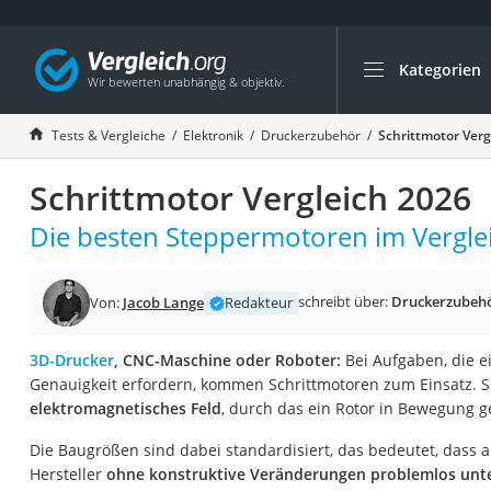
Kategorien
Die beliebtesten V
Elektronik
Tests & Vergleiche
Elektronik
Druckerzubehör
Schrittmotor Verg
Powerstation
Schrittmotor Vergleich 2026
Monitor 32 Zoll 4K
Fernseher
Die besten Steppermotoren im Verglei
Drucker
Desktop-PC
schreibt über:
Druckerzubeh
Von:
Jacob Lange
Redakteur
Monitor
3D-Drucker
, CNC-Maschine oder Roboter:
Bei Aufgaben, die e
Diascanner
Genauigkeit erfordern, kommen Schrittmotoren zum Einsatz. 
Laser-Multifunkti
elektromagnetisches Feld
, durch das ein Rotor in Bewegung ge
Powerline-Adapter
Die Baugrößen sind dabei standardisiert, das bedeutet, dass 
Powerstation mit 
Hersteller
ohne konstruktive Veränderungen problemlos unte