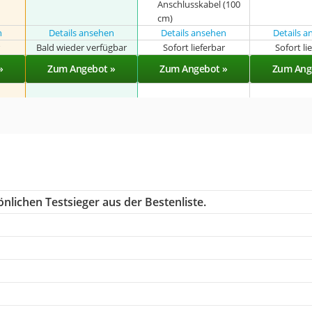
Anschlusskabel (100
cm)
n
Details ansehen
Details ansehen
Details 
r
Bald wieder verfügbar
Sofort lieferbar
Sofort li
»
Zum Angebot »
Zum Angebot »
Zum Ang
nlichen Testsieger aus der Bestenliste.