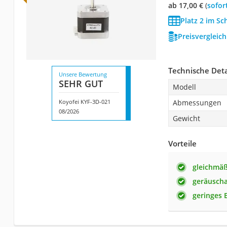
ab 17,00 €
(
Sofor
Platz 2 im Sc
Preisvergleic
Technische Deta
Unsere Bewertung
SEHR GUT
Modell
Koyofei ‎KYF-3D-021
Abmessungen
08/2026
Gewicht
Vorteile
gleichmäß
geräusch
geringes 