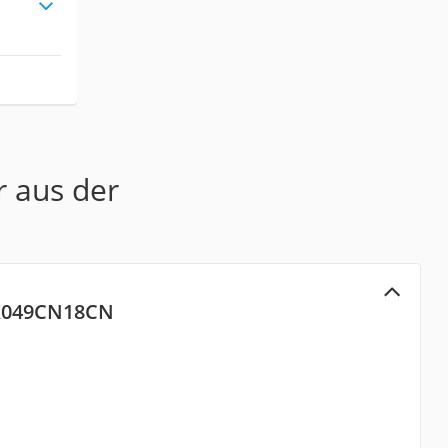
r aus der
K049CN18CN