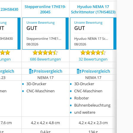
Stepperonline ‎17HE19-
Hyuduo NEMA 17
‎23HS8430
‎Ime
2004S
Schrittmotor (17HS4023)
tung
Unsere Bewertung
Unsere Bewertung
Unsere
UT
GUT
GUT
GUT
23HS8430
Stepperonline ‎17HE19-2004S
Hyuduo NEMA 17 Schrittmotor (17HS4023)
‎Imetrx
08/2026
08/2026
08/202
tungen
686 Bewertungen
32 Bewertungen
176
ergleich
Preis­vergleich
Preis­vergleich
P
 23
NEMA 17
NEMA 17
•
•
•
3D-Drucker
3D-Drucker
3D-Dr
•
•
inen
CNC-Maschinen
CNC-Maschinen
•
Roboter
•
Bühnenbeleuchtung
•
und weitere
x 7,6 cm
‎4,2 x 4,2 x 4,8 cm
4,2 x 4,2 x 2,3 cm
4,2 
0 g
0,4 kg
134 g