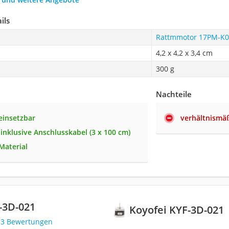
ils
Rattmmotor ‎17PM-
4,2 x 4,2 x 3,4 cm
300 g
Nachteile
 einsetzbar
verhältnismä
 inklusive Anschlusskabel (3 x 100 cm)
Material
F-3D-021
Koyofei ‎KYF-3D-021
13 Bewertungen