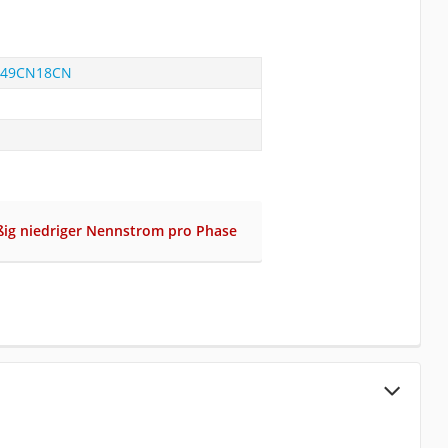
K049CN18CN
ßig niedriger Nennstrom pro Phase