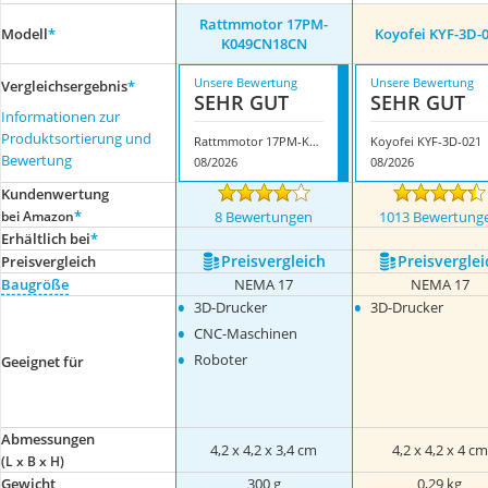
Rattmmotor ‎17PM-
Modell
*
Koyofei ‎KYF-3D-
K049CN18CN
Unsere Bewertung
Unsere Bewertung
Vergleichsergebnis
*
SEHR GUT
SEHR GUT
Informationen zur
Produktsortierung und
Rattmmotor ‎17PM-K049CN18CN
Koyofei ‎KYF-3D-021
Bewertung
08/2026
08/2026
Kundenwertung
*
bei Amazon
8 Bewertungen
1013 Bewertung
Erhältlich bei
*
Preis­vergleich
Preis­verglei
Preis­vergleich
Baugröße
NEMA 17
NEMA 17
•
•
3D-Drucker
3D-Drucker
•
CNC-Maschinen
•
Roboter
Geeignet für
Abmessungen
4,2 x 4,2 x 3,4 cm
4,2 x 4,2 x 4 cm
(L x B x H)
Gewicht
300 g
0,29 kg