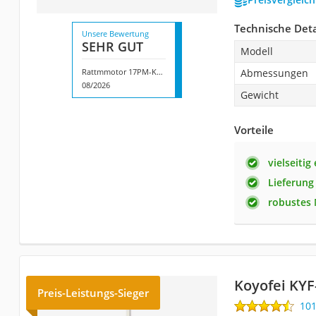
Technische Deta
Unsere Bewertung
SEHR GUT
Modell
Rattmmotor ‎17PM-K049CN18CN
Abmessungen
08/2026
Gewicht
Vorteile
vielseitig
Lieferung
robustes 
Koyofei ‎KY
Preis-Leistungs-Sieger
10