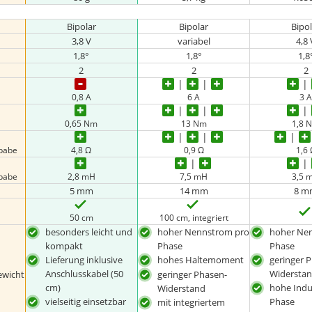
Bipolar
Bipolar
Bipo
3,8 V
variabel
4,8 
1,8°
1,8°
1,8
2
2
2
0,8 A
6 A
3 
0,65 Nm
13 Nm
1,8 
gbabe
4,8 Ω
0,9 Ω
1,6
gbabe
2,8 mH
7,5 mH
3,5 
5 mm
14 mm
8 m
50 cm
100 cm, integriert
besonders leicht und
hoher Nennstrom pro
hoher Ne
kompakt
Phase
Phase
Lieferung inklusive
hohes Haltemoment
geringer 
Anschlusskabel (50
Widersta
ewicht
geringer Phasen-
cm)
hohe Indu
Widerstand
vielseitig einsetzbar
Phase
mit integriertem