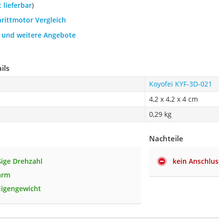
t lieferbar
)
hrittmotor Vergleich
h und weitere Angebote
ils
Koyofei ‎KYF-3D-021
4,2 x 4,2 x 4 cm
0,29 kg
Nachteile
ige Drehzahl
kein Anschlus
arm
Eigengewicht