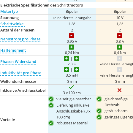
Elektrische Spezifikationen des Schrittmotors
Motortyp
Bipolar
Bipolar
Spannung
10 V
keine Herstellerangabe
Schrittwinkel
1,8°
1,8°
Anzahl der Phasen
2
2
Nennstrom pro Phase
0,95 A
0,8 A
Haltemoment
0,24 Nm
0,4 Nm
Phasen-Widerstand
2,3 Ω
keine Herstelleran
Induktivität pro Phase
3,5 mH
keine Herstelleran
Wellendurchmesser
5 mm
5 mm
Inklusive Anschlusskabel
3 x 100 cm
vielseitig einsetzbar
gleichmäßige
Drehzahl
Lieferung inklusive
geräuscharm
Anschlusskabel (3 x
100 cm)
geringes Eigeng
Vorteile
robustes Material