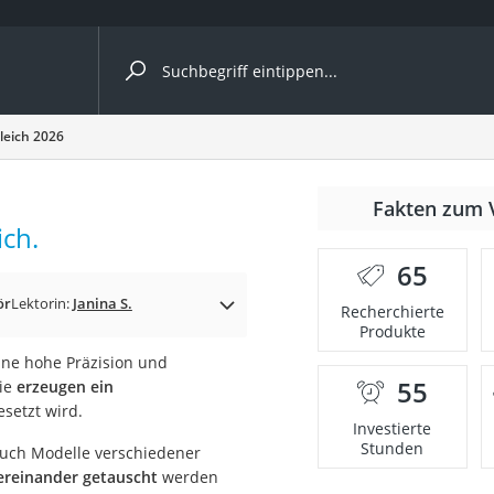
ergleiche nach Kategorie
leich 2026
Fakten zum 
ch.
65
ör
Lektorin:
Janina S.
Recherchierte
Produkte
ine hohe Präzision und
55
Sie
erzeugen ein
onsdrucker
setzt wird.
Investierte
Stunden
auch Modelle verschiedener
Solarpanel
reinander getauscht
werden