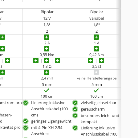
lar
Bipolar
Bipolar
V
12 V
variabel
°
1,8°
1,8°
2
2
A
2 A
1 A
Nm
0,55 Nm
0,42 Nm
 Ω
1,3 Ω
3,5 Ω
mH
2,4 mH
keine Herstellerangabe
keine 
m
5 mm
5 mm
100 cm
100 cm
nnstrom pro
Lieferung inklusive
vielseitig einsetzbar
Lief
Anschlusskabel (100
Ansc
geräuscharm
Phasen-
cm)
100
besonders leicht und
nd
geringes Eigengewicht
ger
kompakt
ktivität pro
mit 4-Pin XH 2.54-
in 
Lieferung inklusive
Anschluss
ver
Anschlusskabel (100