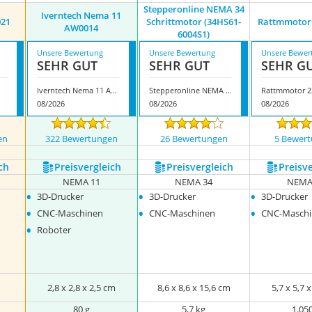
Stepperonline NEMA 34
Iverntech Nema 11
021
Schrittmotor (34HS61-
Rattmmotor 
AW0014
6004S1)
Unsere Bewertung
Unsere Bewertung
Unsere Bewer
SEHR GUT
SEHR GUT
SEHR G
Iverntech Nema 11 AW0014
Stepperonline NEMA 34 Schrittmotor (34HS61-6004S1)
Rattmmotor ‎
08/2026
08/2026
08/2026
en
322 Bewertungen
26 Bewertungen
5 Bewer
ch
Preis­vergleich
Preis­vergleich
Preis­v
NEMA 11
NEMA 34
NEMA
•
•
•
3D-Drucker
3D-Drucker
3D-Drucker
•
•
•
CNC-Maschinen
CNC-Maschinen
CNC-Masch
•
Roboter
2,8 x 2,8 x 2,5 cm
8,6 x 8,6 x 15,6 cm
5,7 x 5,7 
80 g
5,7 kg
1.05