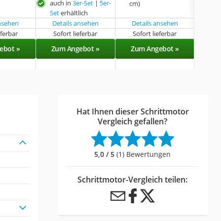
auch in
3er-Set
|
5er-
cm)
Set
erhältlich
ansehen
Details ansehen
Details ansehen
eferbar
Sofort lieferbar
Sofort lieferbar
Sof
ebot »
Zum Angebot »
Zum Angebot »
Zu
Hat Ihnen dieser Schrittmotor
Vergleich gefallen?
5,0 / 5
(1) Bewertungen
Schrittmotor-Vergleich teilen: