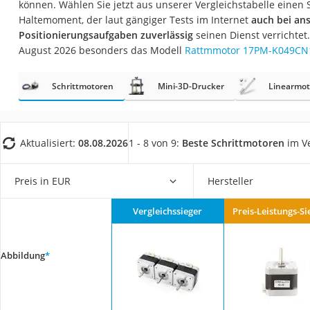
können. Wählen Sie jetzt aus unserer Vergleichstabelle einen
Gaming-PC
Haltemoment, der laut gängiger Tests im Internet
auch bei an
Soundbar
Positionierungsaufgaben zuverlässig
seinen Dienst verrichtet
August 2026 besonders das Modell
Rattmmotor ‎17PM-K049C
17-Zoll-Laptop
Satellitenschüssel
Schrittmotoren
Mini-3D-Drucker
Linearmo
Gaming-Headset
Schnurloses Telef
Tablets unter 200 
Aktualisiert:
08.08.2026
1 - 8 von 9:
Beste Schrittmotoren
im Ve
Ladekabel Typ 2 S
Preis in EUR
Hersteller
Lichtwecker
Acer Aspire
Vergleichssieger
Preis-Leistungs-Si
Service
Abbildung
*