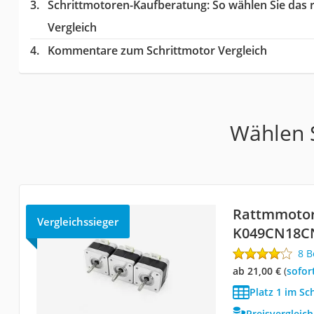
Schrittmotoren-Kaufberatung
: So wählen Sie das
Vergleich
Kommentare zum Schrittmotor Vergleich
Wählen S
Rattmmotor
Vergleichssieger
K049CN18C
8 
ab 21,00 €
(
Sofor
Platz 1 im Sc
Preisvergleic