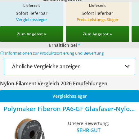
Lieferzeit
Lieferzeit
Sofort lieferbar
Sofort lieferbar
Vergleichssieger
Preis-Leistungs-Sieger
Zum Angebot »
Zum Angebot »
Erhältlich bei
*
ⓘ Informationen zur Produktsortierung und Bewertung
Ähnliche Vergleiche anzeigen
Nylon-Filament Vergleich 2026 Empfehlungen
Vergleichssieger
Polymaker Fiberon PA6-GF Glasfaser-Nylon-
Filament
Unsere Bewertung:
SEHR GUT