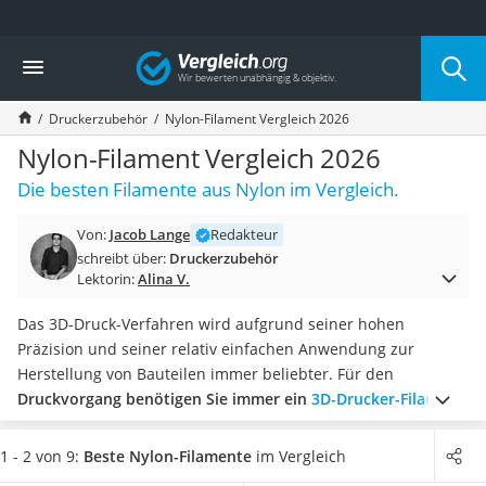
Die beliebtesten Vergleiche nach Kategorie
Vergleich
Elektronik
Powerstation
Druckerzubehör
Nylon-Filament Vergleich 2026
Monitor 32 Zoll 4K
Fernseher
Nylon-Filament Vergleich 2026
Drucker
Die besten Filamente aus Nylon im Vergleich.
Desktop-PC
Monitor
Von:
Jacob Lange
Redakteur
Diascanner
schreibt über:
Druckerzubehör
Laser-Multifunktionsdrucker
Lektorin:
Alina V.
Powerline-Adapter
Powerstation mit Solarpanel
Das 3D-Druck-Verfahren wird aufgrund seiner hohen
Gaming-PC
Präzision und seiner relativ einfachen Anwendung zur
Soundbar
Herstellung von Bauteilen immer beliebter. Für den
17-Zoll-Laptop
Druckvorgang benötigen Sie immer ein
3D-Drucker-Filament
.
Satellitenschüssel
Dieses kann aus den unterschiedlichsten Materialien wie
Gaming-Headset
beispielsweise Kunststoff oder Metall bestehen. Laut
1 - 2 von 9:
Beste Nylon-Filamente
im Vergleich
Schnurloses Telefon
diversen Tests im Internet überzeugt das Nylon-Filament