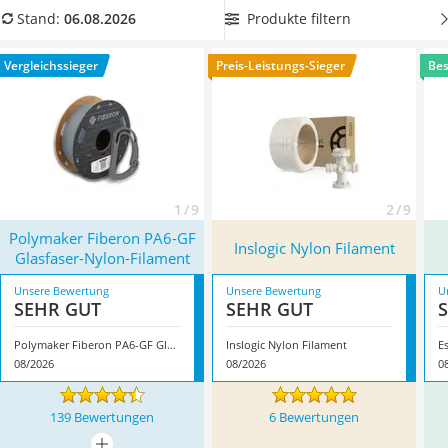
Tablets unter 200 Euro
durch seine lange Haltbarkeit und seine hohe Festigkeit.
Produkte filtern
Stand:
06.08.2026
Ladekabel Typ 2 Schuko
Wählen Sie jetzt aus unserer Vergleichstabelle ein
Lichtwecker
kohlenstofffaserverstärktes Nylon-Filament
aus, damit Sie
Vergleichssieger
Preis-Leistungs-Sieger
Bes
Acer Aspire
von einem geringen Gewicht und einer hohen Stabilität des
Service
Bauteils profitieren. Überzeugt hat uns hier im August 2026
besonders das Modell
Polymaker Fiberon PA6-GF Glasfaser-
Nylon-Filament
*
mit seinen Eigenschaften.
1 / 9
2 / 9
Polymaker Fiberon PA6-GF
Inslogic Nylon Filament
Glasfaser-Nylon-Filament
Unsere Bewertung
Unsere Bewertung
U
SEHR GUT
SEHR GUT
Polymaker Fiberon PA6-GF Glasfaser-Nylon-Filament
Inslogic Nylon Filament
E
08/2026
08/2026
0
139 Bewertungen
6 Bewertungen