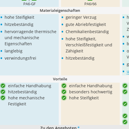
PA6-GF
PA6/66
Materialeigenschaften
•
•
•
hohe Steifigkeit
geringer Verzug
h
•
•
V
hitzebeständig
gute Abriebfestigkeit
•
•
Z
hervorragende thermische
Chemikalienbeständig
•
•
w
und mechanische
hohe Steifigkeit,
•
Eigenschaften
b
Verschleißfestigkeit und
•
•
langlebig
Zähigkeit
o
•
•
V
verwindungsfrei
hitzebeständig
•
g
•
Vorteile
einfache Handhabung
einfache Handhabung
hitzebeständig
besonders hochwertig
hohe mechanische
hohe Steifigkeit
Festigkeit
Zu den Angeboten
*