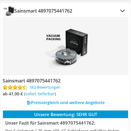
Sainsmart 4897075441762
Sainsmart 4897075441762
562 Bewertungen
ab 41,00 €
(
Sofort lieferbar
)
Preisvergleich und weitere Angebote
Unsere Bewertung:
SEHR GUT
Unser Fazit für Sainsmart 4897075441762:
Der SainSmart 1,75 mm ePA-CF-Kohlefaser gefülltes Nylon-